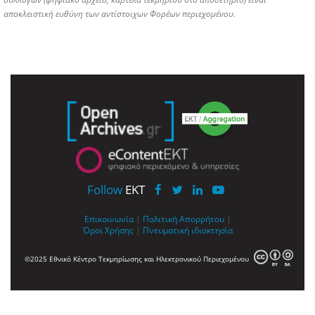
αποκλειστική ευθύνη των αντίστοιχων Φορέων περιεχομένου.
Follow
EKT
Επικοινωνία
|
Πολιτική Απορρήτου
|
Όροι Χρήσης
|
Πνευματική ιδιοκτησία
©2025 Εθνικό Κέντρο Τεκμηρίωσης και Ηλεκτρονικού Περιεχομένου