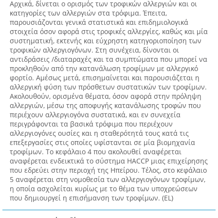
Αρχικά, δίνεται ο ορισμός των τροφικών αλλεργιών και οι
κατηγορίες των αλλεργιών στα τρόφιμα. Έπειτα,
παρουσιάζονται γενικά στατιστικά και επιδημιολογικά
στοιχεία όσον αφορά στις τροφικές αλλεργίες, καθώς και μία
συστηματική, εκτενής και εύχρηστη κατηγοριοποίηση των
τροφικών αλλεργιογόνων. Στη συνέχεια, δίνονται οι
αντιδράσεις /διαταραχές και τα συμπτώματα που μπορεί να
προκληθούν από την κατανάλωση τροφίμων με αλλεργικό
φορτίο. Αμέσως μετά, επισημαίνεται και παρουσιάζεται η
αλλεργική φύση των πρόσθετων συστατικών των τροφίμων.
Ακολουθούν, ορισμένα θέματα, όσον αφορά στην πρόληψη
αλλεργιών, μέσω της αποφυγής κατανάλωσης τροφών που
περιέχουν αλλεργιογόνα συστατικά, και εν συνεχεία
περιγράφονται τα βασικά τρόφιμα που περιέχουν
αλλεργιογόνες ουσίες και η σταθερότητά τους κατά τις
επεξεργασίες στις οποίες υφίστανται σε μία βιομηχανία
τροφίμων. Το κεφάλαιο 4 που ακολουθεί αναφέρεται
αναφέρεται ενδεικτικά το σύστημα HACCP μιας επιχείρησης
που εδρεύει στην περιοχή της Ηπείρου. Τέλος, στο κεφάλαιο
5 αναφέρεται στη νομοθεσία των αλλεργιογόνων τροφίμων,
η οποία ασχολείται κυρίως με το θέμα των υποχρεώσεων
που δημιουργεί η επισήμανση των τροφίμων. (EL)