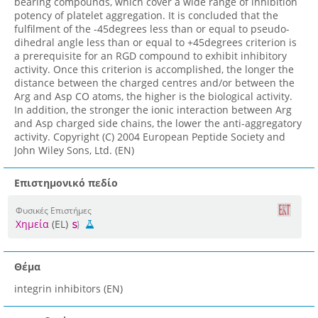
bearing compounds, which cover a wide range of inhibition
potency of platelet aggregation. It is concluded that the
fulfilment of the -45degrees less than or equal to pseudo-
dihedral angle less than or equal to +45degrees criterion is
a prerequisite for an RGD compound to exhibit inhibitory
activity. Once this criterion is accomplished, the longer the
distance between the charged centres and/or between the
Arg and Asp CO atoms, the higher is the biological activity.
In addition, the stronger the ionic interaction between Arg
and Asp charged side chains, the lower the anti-aggregatory
activity. Copyright (C) 2004 European Peptide Society and
John Wiley Sons, Ltd. (EN)
Επιστημονικό πεδίο
Φυσικές Επιστήμες
Χημεία
(EL)
Θέμα
integrin inhibitors (EN)