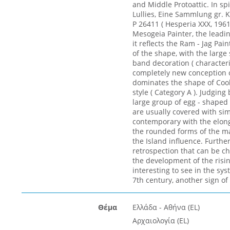
and Middle Protoattic. In spi
Lullies, Eine Sammlung gr. Kl
P 26411 ( Hesperia XXX, 1961,
Mesogeia Painter, the leadi
it reflects the Ram - Jag Pa
of the shape, with the large 
band decoration ( characteri
completely new conception o
dominates the shape of Cook’
style ( Category A ). Judgin
large group of egg - shaped
are usually covered with sim
contemporary with the elonga
the rounded forms of the ma
the Island influence. Furthe
retrospection that can be ch
the development of the risin
interesting to see in the sy
7th century, another sign of 
Θέμα
Ελλάδα - Αθήνα (EL)
Αρχαιολογία (EL)