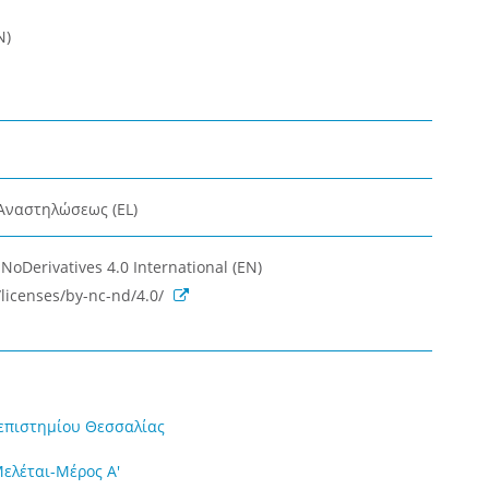
N)
Αναστηλώσεως (EL)
oDerivatives 4.0 International (EN)
licenses/by-nc-nd/4.0/
επιστημίου Θεσσαλίας
Μελέται-Μέρος Α'