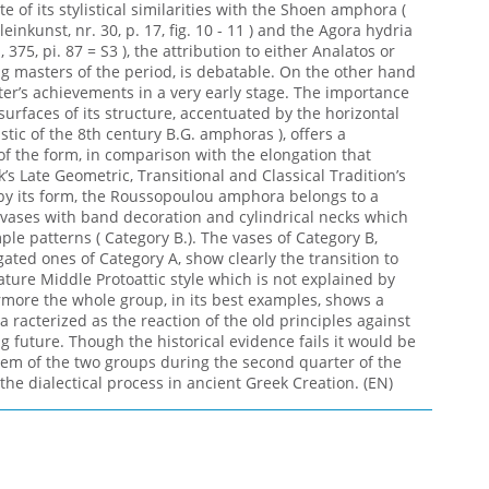
te of its stylistical similarities with the Shoen amphora (
einkunst, nr. 30, p. 17, fig. 10 - 11 ) and the Agora hydria
 375, pi. 87 = S3 ), the attribution to either Analatos or
ng masters of the period, is debatable. On the other hand
inter’s achievements in a very early stage. The importance
surfaces of its structure, accentuated by the horizontal
stic of the 8th century B.G. amphoras ), offers a
f the form, in comparison with the elongation that
s Late Geometric, Transitional and Classical Tradition’s
g by its form, the Roussopoulou amphora belongs to a
 vases with band decoration and cylindrical necks which
ple patterns ( Category B.). The vases of Category B,
ted ones of Category A, show clearly the transition to
ture Middle Protoattic style which is not explained by
rmore the whole group, in its best examples, shows a
a racterized as the reaction of the old principles against
g future. Though the historical evidence fails it would be
stem of the two groups during the second quarter of the
the dialectical process in ancient Greek Creation. (EN)