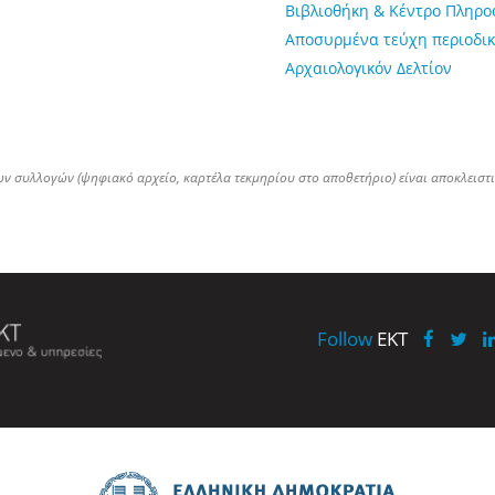
Βιβλιοθήκη & Κέντρο Πληρ
Αποσυρμένα τεύχη περιοδικ
Αρχαιολογικόν Δελτίον
ων συλλογών (ψηφιακό αρχείο, καρτέλα τεκμηρίου στο αποθετήριο) είναι αποκλειστ
Follow
EKT