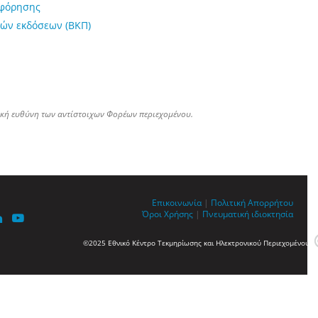
οφόρησης
ών εκδόσεων (ΒΚΠ)
ική ευθύνη των αντίστοιχων Φορέων περιεχομένου.
Επικοινωνία
|
Πολιτική Απορρήτου
Όροι Χρήσης
|
Πνευματική ιδιοκτησία
©2025 Εθνικό Κέντρο Τεκμηρίωσης και Ηλεκτρονικού Περιεχομένου