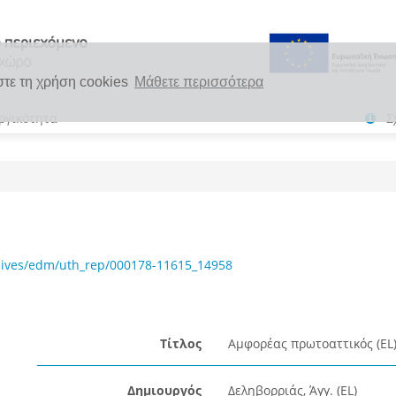
στε τη χρήση cookies
Μάθετε περισσότερα
ργικότητα
Σ
hives/edm/uth_rep/000178-11615_14958
Τίτλος
Αμφορέας πρωτοαττικός (EL
Δημιουργός
Δεληβορριάς, Άγγ. (EL)