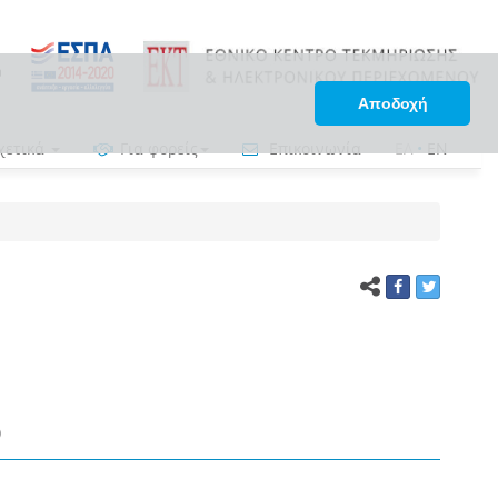
Αποδοχή
χετικά
Για φορείς
Επικοινωνία
ΕΛ
•
EN
)