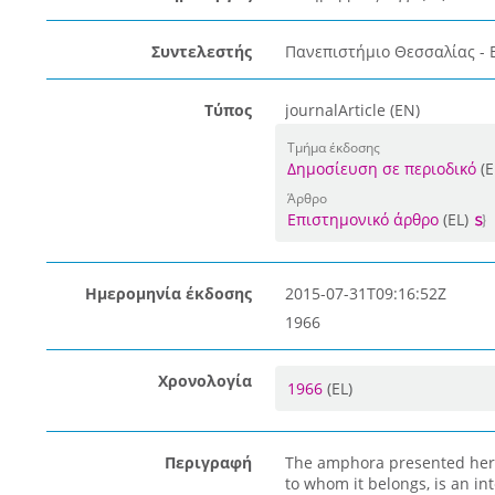
Συντελεστής
Πανεπιστήμιο Θεσσαλίας - 
Τύπος
journalArticle (EN)
Τμήμα έκδοσης
Δημοσίευση σε περιοδικό
(E
Άρθρο
Επιστημονικό άρθρο
(EL)
Ημερομηνία έκδοσης
2015-07-31T09:16:52Z
1966
Χρονολογία
1966
(EL)
Περιγραφή
The amphora presented here
to whom it belongs, is an in