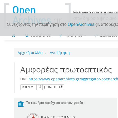
Συνεχίζοντας την περιήγηση στο
OpenArchives
.gr
, αποδέχε
Αναζήτηση
Πλοήγηση
Διαλειτου
Αρχική σελίδα
Αναζήτηση
Αμφορέας πρωτοαττικός
URI:
https://www.openarchives.gr/aggregator-openarc
RDF/XML
JSON-LD
Το τεκμήριο παρέχεται από τον φορέα :