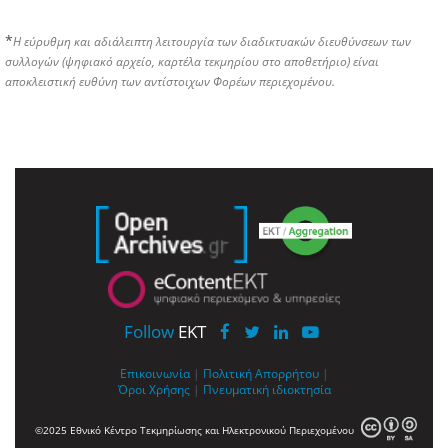
*
Η εύρυθμη και αδιάλειπτη λειτουργία των διαδικτυακών διευθύνσεων των
συλλογών (ψηφιακό αρχείο, καρτέλα τεκμηρίου στο αποθετήριο) είναι
αποκλειστική ευθύνη των αντίστοιχων Φορέων περιεχομένου.
Follow
EKT
Επικοινωνία
|
Πολιτική Απορρήτου
|
Όροι Χρήσης
|
Πνευματική ιδιοκτησία
©2025 Εθνικό Κέντρο Τεκμηρίωσης και Ηλεκτρονικού Περιεχομένου