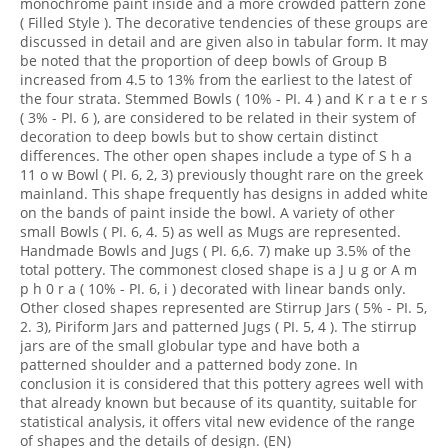
monochrome paint inside and a more crowded pattern zone
( Filled Style ). The decorative tendencies of these groups are
discussed in detail and are given also in tabular form. It may
be noted that the proportion of deep bowls of Group B
increased from 4.5 to 13% from the earliest to the latest of
the four strata. Stemmed Bowls ( 10% - PI. 4 ) and K r a t e r s
( 3% - PI. 6 ), are considered to be related in their system of
decoration to deep bowls but to show certain distinct
differences. The other open shapes include a type of S h a
11 o w Bowl ( PI. 6, 2, 3) previously thought rare on the greek
mainland. This shape frequently has designs in added white
on the bands of paint inside the bowl. A variety of other
small Bowls ( PI. 6, 4. 5) as well as Mugs are represented.
Handmade Bowls and Jugs ( PI. 6,6. 7) make up 3.5% of the
total pottery. The commonest closed shape is a J u g or A m
p h 0 r a ( 10% - PI. 6, i ) decorated with linear bands only.
Other closed shapes represented are Stirrup Jars ( 5% - PI. 5,
2. 3), Piriform Jars and patterned Jugs ( PI. 5, 4 ). The stirrup
jars are of the small globular type and have both a
patterned shoulder and a patterned body zone. In
conclusion it is considered that this pottery agrees well with
that already known but because of its quantity, suitable for
statistical analysis, it offers vital new evidence of the range
of shapes and the details of design. (EN)