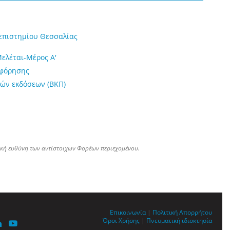
επιστημίου Θεσσαλίας
Μελέται-Μέρος Α'
οφόρησης
ών εκδόσεων (ΒΚΠ)
ική ευθύνη των αντίστοιχων Φορέων περιεχομένου.
Επικοινωνία
|
Πολιτική Απορρήτου
Όροι Χρήσης
|
Πνευματική ιδιοκτησία