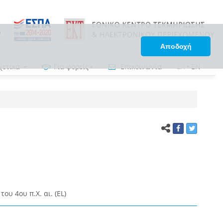
Αποδοχή
χετικά
Για φορείς
Επικοινωνία
ΕΛ
•
EN
ου 4ου π.Χ. αι. (EL)