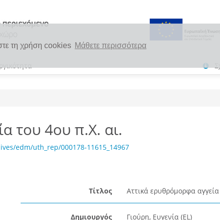
στε τη χρήση cookies
Μάθετε περισσότερα
ργικότητα
Σ
 του 4ου π.Χ. αι.
hives/edm/uth_rep/000178-11615_14967
Τίτλος
Αττικά ερυθρόμορφα αγγεία τ
Δημιουργός
Γιούρη, Ευγενία (EL)