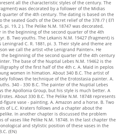
resent all the characteristic styles of the century. The
ragment) was decorated by a follower of the Midias
st quarter of the 4th century. The dating is based on the
to the seated God’s of the Decret relief of the 378 /7 ( ΕΠ
55, pi. 19, 2 ). The Pelike N.M. 18747 was decorated,
r in the beginning of the second quarter of the 4th
yr. B. Two youths. The Lekanis N.M. 19427 (fragment) is
s Leningrad C. R. 1881, pi. 3. Their style and theme are
son we call the artist «the Lenigrand Painter». He
 the beginning of the second quarter of the 4th century
ainter. The base of the Nuptial Lebes N.M. 19462 is the
ligraphy of the first half of the 4th c. A. Maid in peplos
oung women in himation. About 340 B.C. The artist of
sely follows the technique of the Erotostasia painter. A.
uths. 340 - 330 B.C. The painter of the Nuptial Lebes
s the Apollonia Group, but his style is much better. A
otes. About 330 B.C. The Pelike N.M. 18748 represents
red-figure vase - painting. A. Amazon and a horse. B. Two
nts of L.C. Kraters follows and a chapter about the
 pelike. In another chapter is discussed the problem
s of vases like Pelike N.M. 18748. In the last chapter the
onological and stylistic position of these vases in the
B.C. (EN)