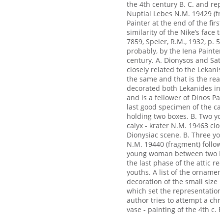
the 4th century B. C. and rep
Nuptial Lebes N.M. 19429 (f
Painter at the end of the fir
similarity of the Nike’s face 
7859, Speier, R.M., 1932, p. 
probably, by the Iena Painte
century. A. Dionysos and Sat
closely related to the Lekani
the same and that is the rea
decorated both Lekanides in
and is a fellower of Dinos P
last good specimen of the cal
holding two boxes. B. Two y
calyx - krater N.M. 19463 clo
Dionysiac scene. B. Three yo
N.M. 19440 (fragment) follow
young woman between two Er
the last phase of the attic 
youths. A list of the orname
decoration of the small size
which set the representation
author tries to attempt a chr
vase - painting of the 4th c. 