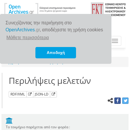
Συνεχίζοντας την περιήγηση στο
OpenArchives
.gr
, αποδέχεστε τη χρήση cookies
Μάθετε περισσότερα
Toggle
navigat
Αποδοχή
Αρχική σελίδα
Αναζήτηση
Περιλήψεις μελετών
RDF/XML
JSON-LD
Το τεκμήριο παρέχεται από τον φορέα :