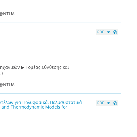
ce@NTUA
RDF
ηχανικών ▶ Τομέας Σύνθεσης και
.)
ce@NTUA
ντέλων για Πολυφασικά, Πολυσυστατικά
RDF
s and Thermodynamic Models for