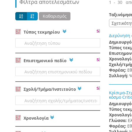
Φίλτρα αποτελεσμάτων
1 - 30 απ
Ταξινόμησ
Καθαρισμός
Σχετικότη
Tύπος τεκμηρίου
Διερύνηση 
Δημιουργό
Τύπος τεκ
Επιστημον
Χρονολογί
Επιστημονικό πεδίο
Σχολή/τμή
Φορέας:
Εθ
Συλλογή:
Ψ
Σχολή/Τμήμα/Ινστιτούτο
Κρίσιμα-Στ
κόσμο Criti
Δημιουργό
Τύπος τεκ
Χρονολογί
Χρονολογία
Γλώσσα:
Ε
Φορέας:
Εθ
Συλλογή:
Ψ