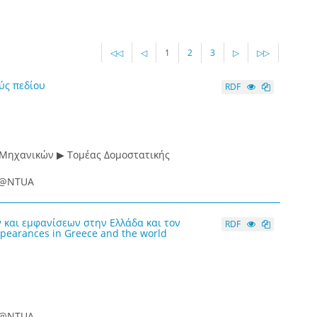
◁◁
◁
1
2
3
▷
▷▷
ύς πεδίου
RDF
 Μηχανικών ▶ Τομέας Δομοστατικής
ce@NTUA
 και εμφανίσεων στην Ελλάδα και τον
RDF
ppearances in Greece and the world
ce@NTUA