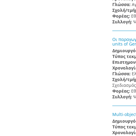
Γλώσσα:
Α
Σχολή/τμή
Φορέας:
Εθ
Συλλογή:
Ψ
Οι παραγωγι
units of Ge
Δημιουργό
Τύπος τεκ
Επιστημον
Χρονολογί
Γλώσσα:
Ε
Σχολή/τμή
Σχεδιασμός
Φορέας:
Εθ
Συλλογή:
Ψ
Multi-objec
Δημιουργό
Τύπος τεκ
Χρονολογί