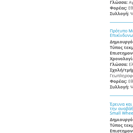
Γλώσσα:
Α
Φορέας:
Εθ
Συλλογή:
Ψ
Πρότυπο Με
Επικίνδυνω
Δημιουργό
Τύπος τεκ
Επιστημον
Χρονολογί
Γλώσσα:
Ε
Σχολή/τμή
Γεωπληροφο
Φορέας:
Εθ
Συλλογή:
Ψ
Έρευνα και
την αναβάθ
Small Whee
Δημιουργό
Τύπος τεκ
Επιστημον