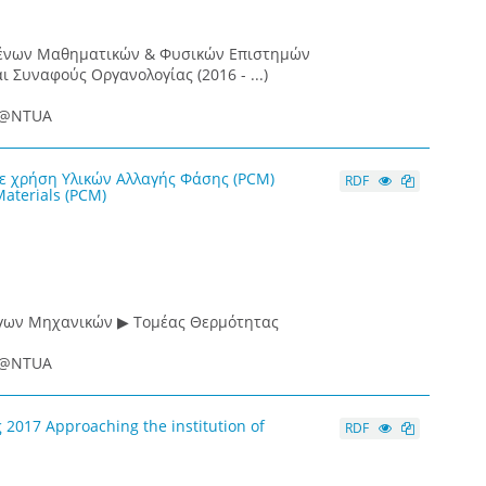
μένων Μαθηματικών & Φυσικών Επιστημών
Συναφούς Οργανολογίας (2016 - ...)
ce@NTUA
με χρήση Υλικών Αλλαγής Φάσης (PCM)
RDF
Materials (PCM)
όγων Μηχανικών ▶ Τομέας Θερμότητας
ce@NTUA
017 Approaching the institution of
RDF