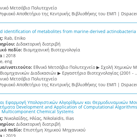
νικό Μετσόβιο Πολυτεχνείο
ηφιακό Αποθετήριο της Κεντρικής Βιβλιοθήκης του ΕΜΠ | Dspa
nd identification of metabolites from marine-derived actinobacteria
ς:
Rab, Eniko
μηρίου:
Διδακτορική διατριβή
ικό πεδίο:
Βιομηχανική Βιοτεχνολογία
α :
2018
e, eng
μα/ινστιτούτο:
Εθνικό Μετσόβιο Πολυτεχνείο ▶ Σχολή Χημικών Μ
ιομηχανικών Διαδικασιών ▶ Εργαστήριο Βιοτεχνολογίας (2001 - ..
νικό Μετσόβιο Πολυτεχνείο
ηφιακό Αποθετήριο της Κεντρικής Βιβλιοθήκης του ΕΜΠ | Dspa
αι Εφαρμογή Υπολογιστικών Αλγορίθμων και Θερμοδυναμικών Μο
τήματα Development and Application of Computational Algorithm
, Multicomponent Chemical Systems
ς:
Νικολαΐδης, Ηλίας, Nikolaidis, Ilias
μηρίου:
Διδακτορική διατριβή
ικό πεδίο:
Επιστήμη Χημικού Μηχανικού
α :
2019