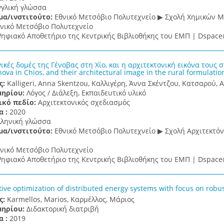
γγλική γλώσσα
μα/ινστιτούτο:
Εθνικό Μετσόβιο Πολυτεχνείο ▶ Σχολή Χημικών 
νικό Μετσόβιο Πολυτεχνείο
ηφιακό Αποθετήριο της Κεντρικής Βιβλιοθήκης του ΕΜΠ | Dspa
κές δομές της Γένοβας στη Χίο, και η αρχιτεκτονική εικόνα τους 
nova in Chios, and their architectural image in the rural formulatio
ς:
Kalligeri, Anna Skentzou, Καλλιγέρη, Άννα Σκέντζου, Κατσαρού, 
μηρίου:
Λόγος / Διάλεξη, Εκπαιδευτικό υλικό
ικό πεδίο:
Αρχιτεκτονικός σχεδιασμός
α :
2020
λληνική γλώσσα
μα/ινστιτούτο:
Εθνικό Μετσόβιο Πολυτεχνείο ▶ Σχολή Αρχιτεκτό
νικό Μετσόβιο Πολυτεχνείο
ηφιακό Αποθετήριο της Κεντρικής Βιβλιοθήκης του ΕΜΠ | Dspa
tive optimization of distributed energy systems with focus on robus
ς:
Karmellos, Marios, Καρμέλλος, Μάριος
μηρίου:
Διδακτορική διατριβή
α :
2019