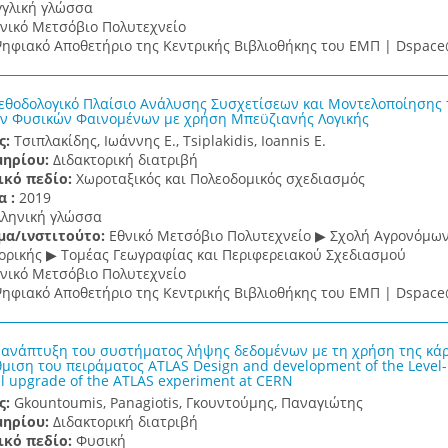
γγλική γλώσσα
νικό Μετσόβιο Πολυτεχνείο
ηφιακό Αποθετήριο της Κεντρικής Βιβλιοθήκης του ΕΜΠ | Dspa
θοδολογικό Πλαίσιο Ανάλυσης Συσχετίσεων και Μοντελοποίησης 
ν Φυσικών Φαινομένων με χρήση Μπεϋζιανής Λογικής
ς:
Τσιπλακίδης, Ιωάννης Ε., Tsiplakidis, Ioannis E.
μηρίου:
Διδακτορική διατριβή
ικό πεδίο:
Χωροταξικός και Πολεοδομικός σχεδιασμός
α :
2019
λληνική γλώσσα
μα/ινστιτούτο:
Εθνικό Μετσόβιο Πολυτεχνείο ▶ Σχολή Αγρονόμ
ρικής ▶ Τομέας Γεωγραφίας και Περιφερειακού Σχεδιασμού
νικό Μετσόβιο Πολυτεχνείο
ηφιακό Αποθετήριο της Κεντρικής Βιβλιοθήκης του ΕΜΠ | Dspa
 ανάπτυξη του συστήματος λήψης δεδομένων με τη χρήση της κάρτα
μιση του πειράματος ATLAS Design and development of the Level-1
l upgrade of the ATLAS experiment at CERN
ς:
Gkountoumis, Panagiotis, Γκουντούμης, Παναγιώτης
μηρίου:
Διδακτορική διατριβή
ικό πεδίο:
Φυσική