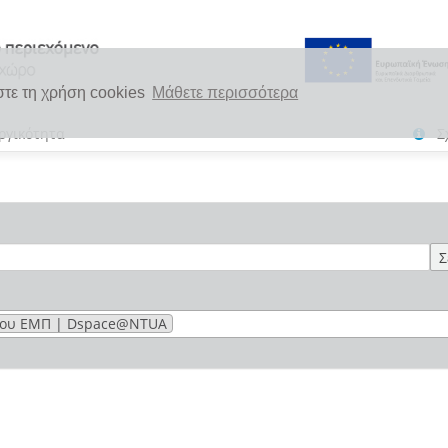
στε τη χρήση cookies
Μάθετε περισσότερα
ργικότητα
Σ
Σ
 του ΕΜΠ | Dspace@NTUA