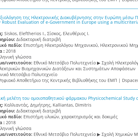
ξιολόγηση της Ηλεκτρονικής Διακυβέρνησης στην Ευρώπη μέσω Π
obust Evaluation of e-Government in Europe using a multicriteri
ς:
Siskos, Eleftherios I., Σίσκος, Ελευθέριος Ι.
μηρίου:
Διδακτορική διατριβή
ικό πεδίο:
Επιστήμη Ηλεκτρολόγου Μηχανικού, Ηλεκτρονικού Μηχ
α :
2018
λληνική γλώσσα
μα/ινστιτούτο:
Εθνικό Μετσόβιο Πολυτεχνείο ▶ Σχολή Ηλεκτρολ
λεκτρικών Βιομηχανικών Διατάξεων και Συστημάτων Αποφάσεων
νικό Μετσόβιο Πολυτεχνείο
ηφιακό Αποθετήριο της Κεντρικής Βιβλιοθήκης του ΕΜΠ | Dspa
κή μελέτη του ομοιοπαθητικού φάρμακου Physicochemical Study 
ς:
Καλλιαντάς, Δημήτρης, Kalliantas, Dimitris
μηρίου:
Διδακτορική διατριβή
ικό πεδίο:
Επιστήμη υλικών, χαρακτηρισμός και δοκιμές
α :
2018
λληνική γλώσσα
μα/ινστιτούτο:
Εθνικό Μετσόβιο Πολυτεχνείο ▶ Σχολή Χημικών Μ