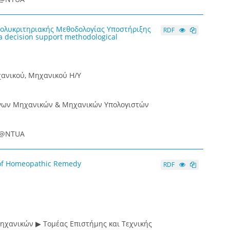
ολυκριτηριακής Μεθοδολογίας Υποστήριξης
RDF
a decision support methodological
ανικού, Μηχανικού Η/Υ
όγων Μηχανικών & Μηχανικών Υπολογιστών
ce@NTUA
of Homeopathic Remedy
RDF
ηχανικών ▶ Τομέας Επιστήμης και Τεχνικής