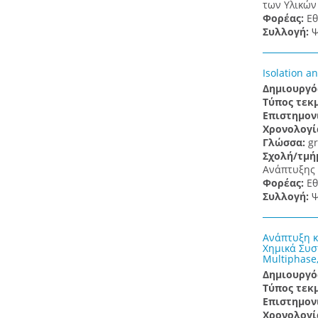
των Υλικών
Φορέας:
Εθ
Συλλογή:
Ψ
Isolation a
Δημιουργό
Τύπος τεκ
Επιστημον
Χρονολογί
Γλώσσα:
gr
Σχολή/τμή
Ανάπτυξης Β
Φορέας:
Εθ
Συλλογή:
Ψ
Ανάπτυξη κ
Χημικά Συσ
Multiphase
Δημιουργό
Τύπος τεκ
Επιστημον
Χρονολογί