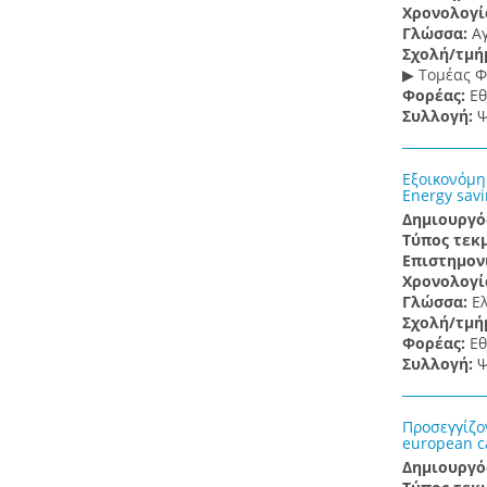
Χρονολογί
Γλώσσα:
Α
Σχολή/τμή
▶ Τομέας Φ
Φορέας:
Εθ
Συλλογή:
Ψ
Εξοικονόμη
Energy savi
Δημιουργό
Τύπος τεκ
Επιστημον
Χρονολογί
Γλώσσα:
Ε
Σχολή/τμή
Φορέας:
Εθ
Συλλογή:
Ψ
Προσεγγίζο
european ca
Δημιουργό