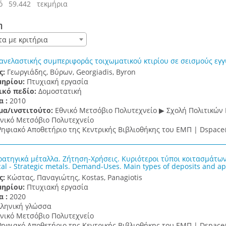
ό 59.442 τεκμήρια
η
τα με κριτήρια
ανελαστικής συμπεριφοράς τοιχωματικού κτιρίου σε σεισμούς εγγ
ς:
Γεωργιάδης, Βύρων, Georgiadis, Byron
μηρίου:
Πτυχιακή εργασία
ικό πεδίο:
Δομοστατική
α :
2010
μα/ινστιτούτο:
Εθνικό Μετσόβιο Πολυτεχνείο ▶ Σχολή Πολιτικών
νικό Μετσόβιο Πολυτεχνείο
ηφιακό Αποθετήριο της Κεντρικής Βιβλιοθήκης του ΕΜΠ | Dspa
ρατηγικά μέταλλα. Ζήτηση-Χρήσεις. Κυριότεροι τύποι κοιτασμάτων
cal - Strategic metals. Demand-Uses. Main types of deposits and a
ς:
Κώστας, Παναγιώτης, Kostas, Panagiotis
μηρίου:
Πτυχιακή εργασία
α :
2020
λληνική γλώσσα
νικό Μετσόβιο Πολυτεχνείο
ηφιακό Αποθετήριο της Κεντρικής Βιβλιοθήκης του ΕΜΠ | Dspa