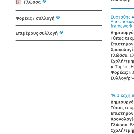
Γλώσσα
Ευσταθής Α
Φορέας / συλλογή
Αποφάσεων R
framework
Δημιουργό
Επιμέρους συλλογή
Τύπος τεκ
Επιστημον
Χρονολογί
Γλώσσα:
Ε
Σχολή/τμή
▶ Τομέας Η
Φορέας:
Εθ
Συλλογή:
Ψ
Φυσικοχημι
Δημιουργό
Τύπος τεκ
Επιστημον
Χρονολογί
Γλώσσα:
Ε
Σχολή/τμή