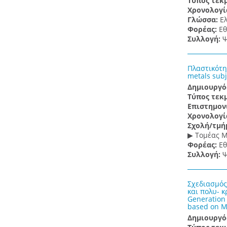
Τύπος τεκ
Χρονολογί
Γλώσσα:
Ε
Φορέας:
Εθ
Συλλογή:
Ψ
Πλαστικότη
metals subj
Δημιουργό
Τύπος τεκ
Επιστημον
Χρονολογί
Σχολή/τμή
▶ Τομέας 
Φορέας:
Εθ
Συλλογή:
Ψ
Σχεδιασμός
και πολυ- 
Generation 
based on M
Δημιουργό