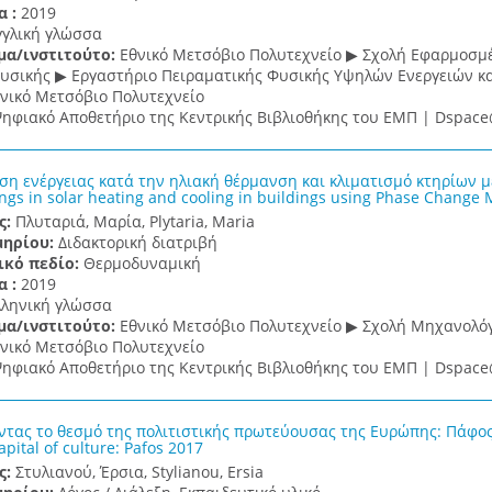
α :
2019
γγλική γλώσσα
μα/ινστιτούτο:
Εθνικό Μετσόβιο Πολυτεχνείο ▶ Σχολή Εφαρμοσ
υσικής ▶ Εργαστήριο Πειραματικής Φυσικής Υψηλών Ενεργειών και 
νικό Μετσόβιο Πολυτεχνείο
ηφιακό Αποθετήριο της Κεντρικής Βιβλιοθήκης του ΕΜΠ | Dspa
ση ενέργειας κατά την ηλιακή θέρμανση και κλιματισμό κτηρίων 
ngs in solar heating and cooling in buildings using Phase Change 
ς:
Πλυταριά, Μαρία, Plytaria, Maria
μηρίου:
Διδακτορική διατριβή
ικό πεδίο:
Θερμοδυναμική
α :
2019
λληνική γλώσσα
μα/ινστιτούτο:
Εθνικό Μετσόβιο Πολυτεχνείο ▶ Σχολή Μηχανολ
νικό Μετσόβιο Πολυτεχνείο
ηφιακό Αποθετήριο της Κεντρικής Βιβλιοθήκης του ΕΜΠ | Dspa
ντας το θεσμό της πολιτιστικής πρωτεύουσας της Ευρώπης: Πάφος 2
pital of culture: Pafos 2017
ς:
Στυλιανού, Έρσια, Stylianou, Ersia