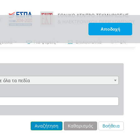
Αποδοχή
χετικά
Για φορείς
Επικοινωνία
ΕΛ
•
EN
ε όλα τα πεδία
Αναζήτηση
Καθαρισμός
Βοήθεια