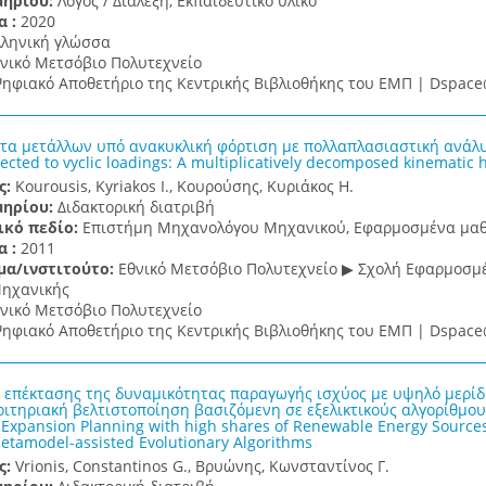
μηρίου:
Λόγος / Διάλεξη, Εκπαιδευτικό υλικό
α :
2020
λληνική γλώσσα
νικό Μετσόβιο Πολυτεχνείο
ηφιακό Αποθετήριο της Κεντρικής Βιβλιοθήκης του ΕΜΠ | Dspa
τα μετάλλων υπό ανακυκλική φόρτιση με πολλαπλασιαστική ανάλυσ
ected to vyclic loadings: A multiplicatively decomposed kinematic 
ς:
Kourousis, Kyriakos I., Κουρούσης, Κυριάκος Η.
μηρίου:
Διδακτορική διατριβή
ικό πεδίο:
Επιστήμη Μηχανολόγου Μηχανικού, Εφαρμοσμένα μα
α :
2011
μα/ινστιτούτο:
Εθνικό Μετσόβιο Πολυτεχνείο ▶ Σχολή Εφαρμοσ
Μηχανικής
νικό Μετσόβιο Πολυτεχνείο
ηφιακό Αποθετήριο της Κεντρικής Βιβλιοθήκης του ΕΜΠ | Dspa
 επέκτασης της δυναμικότητας παραγωγής ισχύος με υψηλό μερίδ
κριτηριακή βελτιστοποίηση βασιζόμενη σε εξελικτικούς αλγορίθ
Expansion Planning with high shares of Renewable Energy Sources:
etamodel-assisted Evolutionary Algorithms
ς:
Vrionis, Constantinos G., Βρυώνης, Κωνσταντίνος Γ.