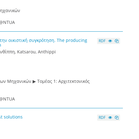
Μηχανικών
ce@NTUA
στην οικιστική συγκρότηση. The producing
RDF
n
Ανθίππη, Katsarou, Anthippi
νων Μηχανικών ▶ Τομέας 1: Αρχιτεκτονικός
ce@NTUA
t solutions
RDF