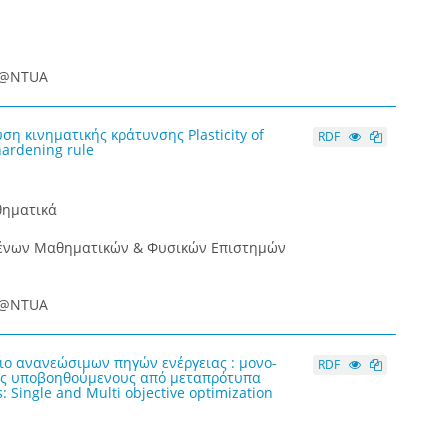
ce@NTUA
η κινηματικής κράτυνσης Plasticity of
RDF
hardening rule
θηματικά
μένων Μαθηματικών & Φυσικών Επιστημών
ce@NTUA
ιο ανανεώσιμων πηγών ενέργειας : μονο-
RDF
μους υποβοηθούμενους από μεταπρότυπα
 Single and Multi objective optimization