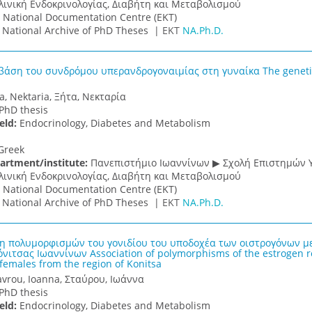
λινική Ενδοκρινολογίας, Διαβήτη και Μεταβολισμού
:
National Documentation Centre (EKT)
:
National Archive of PhD Theses |
ΕΚΤ
NA.Ph.D.
 βάση του συνδρόμου υπερανδρογοναιμίας στη γυναίκα The genetic
ta, Nektaria, Ξήτα, Νεκταρία
PhD thesis
ield:
Endocrinology, Diabetes and Metabolism
Greek
artment/institute:
Πανεπιστήμιο Ιωαννίνων ▶ Σχολή Επιστημών Υ
λινική Ενδοκρινολογίας, Διαβήτη και Μεταβολισμού
:
National Documentation Centre (EKT)
:
National Archive of PhD Theses |
ΕΚΤ
NA.Ph.D.
η πολυμορφισμών του γονιδίου του υποδοχέα των οιστρογόνων με
νιτσας Ιωαννίνων Association of polymorphisms of the estrogen r
females from the region of Konitsa
avrou, Ioanna, Σταύρου, Ιωάννα
PhD thesis
ield:
Endocrinology, Diabetes and Metabolism