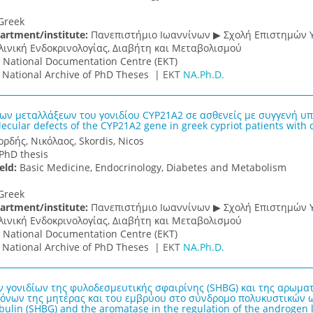
Greek
artment/institute:
Πανεπιστήμιο Ιωαννίνων ▶ Σχολή Επιστημών Υ
λινική Ενδοκρινολογίας, Διαβήτη και Μεταβολισμού
:
National Documentation Centre (EKT)
:
National Archive of PhD Theses |
ΕΚΤ
NA.Ph.D.
ων μεταλλάξεων του γονιδίου CYP21A2 σε ασθενείς με συγγενή υπε
cular defects of the CYP21A2 gene in greek cypriot patients with 
ορδής, Νικόλαος, Skordis, Nicos
PhD thesis
ield:
Basic Medicine, Endocrinology, Diabetes and Metabolism
Greek
artment/institute:
Πανεπιστήμιο Ιωαννίνων ▶ Σχολή Επιστημών Υ
λινική Ενδοκρινολογίας, Διαβήτη και Μεταβολισμού
:
National Documentation Centre (EKT)
:
National Archive of PhD Theses |
ΕΚΤ
NA.Ph.D.
ν γονιδίων της φυλοδεσμευτικής σφαιρίνης (SHBG) και της αρωμα
όνων της μητέρας και του εμβρύου στο σύνδρομο πολυκυστικών ω
bulin (SHBG) and the aromatase in the regulation of the androgen l