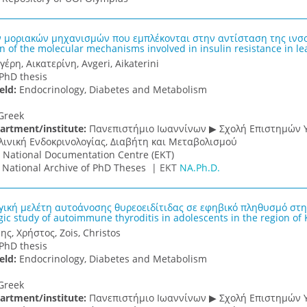
 μοριακών μηχανισμών που εμπλέκονται στην αντίσταση της ινσο
on of the molecular mechanisms involved in insulin resistance in l
γέρη, Αικατερίνη, Avgeri, Aikaterini
PhD thesis
ield:
Endocrinology, Diabetes and Metabolism
Greek
artment/institute:
Πανεπιστήμιο Ιωαννίνων ▶ Σχολή Επιστημών Υ
λινική Ενδοκρινολογίας, Διαβήτη και Μεταβολισμού
:
National Documentation Centre (EKT)
:
National Archive of PhD Theses |
ΕΚΤ
NA.Ph.D.
γική μελέτη αυτοάνοσης θυρεοειδίτιδας σε εφηβικό πληθυσμό στη
ic study of autoimmune thyroditis in adolescents in the region of 
ης, Χρήστος, Zois, Christos
PhD thesis
ield:
Endocrinology, Diabetes and Metabolism
Greek
artment/institute:
Πανεπιστήμιο Ιωαννίνων ▶ Σχολή Επιστημών Υ