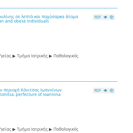
υλίνης σε λεπτά και παχύσαρκα άτομα
RDF
ean and obese individuals
γείας ▶ Τμήμα Ιατρικής ▶ Παθολογικός
ν περιοχή Κόνιτσας Ιωαννίνων
RDF
Konitsa, perfecture of Ioannina
γείας ▶ Τμήμα Ιατρικής ▶ Παθολογικός