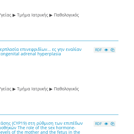
γείας ▶ Τμήμα Ιατρικής ▶ Παθολογικός
ρπλασία επινεφριδίων... ες γην εναλίαν
RDF
congenital adrenal hyperplasia
γείας ▶ Τμήμα Ιατρικής ▶ Παθολογικός
τάσης (CYP19) στη ρύθμιση των επιπέδων
RDF
οθηκών The role of the sex hormone-
evels of the mother and the fetus in the