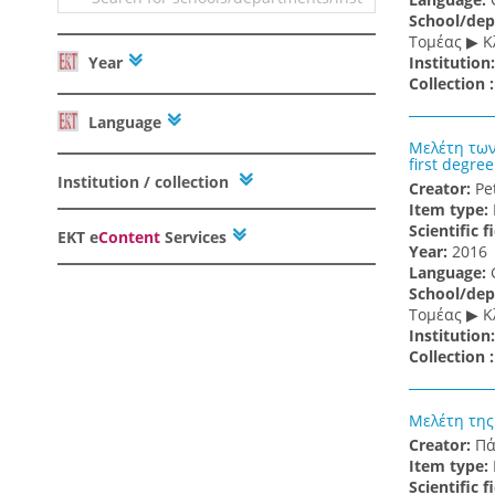
School/dep
Τομέας ▶ Κ
Year
Institution
Collection 
Language
Μελέτη των
first degree
Institution / collection
Creator:
Pe
Item type:
Scientific f
ΕΚΤ e
Content
Services
Υear:
2016
Language:
School/dep
Τομέας ▶ Κ
Institution
Collection 
Μελέτη της
Creator:
Πά
Item type:
Scientific f