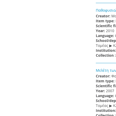
Παθοφυσιολ
Creator:
Μα
Item type:
Scientific f
Υear:
2010
Language:
School/dep
Τομέας ▶ Κ
Institution
Collection 
Μελέτη των
Creator:
Φο
Item type:
Scientific f
Υear:
2007
Language:
School/dep
Τομέας ▶ Κ
Institution
Collection 