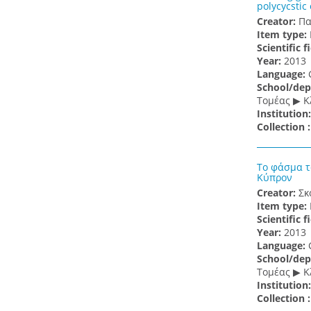
polycycstic
Creator:
Πα
Item type:
Scientific f
Υear:
2013
Language:
School/dep
Τομέας ▶ Κ
Institution
Collection 
Το φάσμα τ
Κύπρον
Creator:
Σκ
Item type:
Scientific f
Υear:
2013
Language:
School/dep
Τομέας ▶ Κ
Institution
Collection 