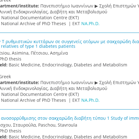
artment/institute:
Πανεπιστήμιο Ιωαννίνων ▶ Σχολή Επιστημών Υ
λινική Ενδοκρινολογίας, Διαβήτη και Μεταβολισμού
:
National Documentation Centre (EKT)
:
National Archive of PhD Theses |
ΕΚΤ
NA.Ph.D.
 Τ ρυθμιστικών κυττάρων σε συγγενείς ατόμων με σακχαρώδη διαβήτ
 relatives of type 1 diabetes patients
tsiou, Asimina, Πέτσιου, Ασημίνα
PhD thesis
ield:
Basic Medicine, Endocrinology, Diabetes and Metabolism
Greek
artment/institute:
Πανεπιστήμιο Ιωαννίνων ▶ Σχολή Επιστημών Υ
λινική Ενδοκρινολογίας, Διαβήτη και Μεταβολισμού
:
National Documentation Centre (EKT)
:
National Archive of PhD Theses |
ΕΚΤ
NA.Ph.D.
 ανοσορρύθμισης στον σακχαρώδη διαβήτη τύπου 1 Study of immun
σχου, Σταυρούλα, Paschou, Stavroula
PhD thesis
ield:
Basic Medicine, Endocrinology, Diabetes and Metabolism