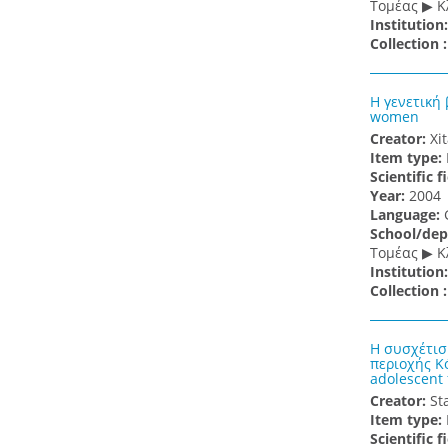
Τομέας ▶ Κ
Institution
Collection 
Η γενετική
women
Creator:
Xi
Item type:
Scientific f
Υear:
2004
Language:
School/dep
Τομέας ▶ Κ
Institution
Collection 
Η συσχέτισ
περιοχής Κό
adolescent 
Creator:
St
Item type:
Scientific f