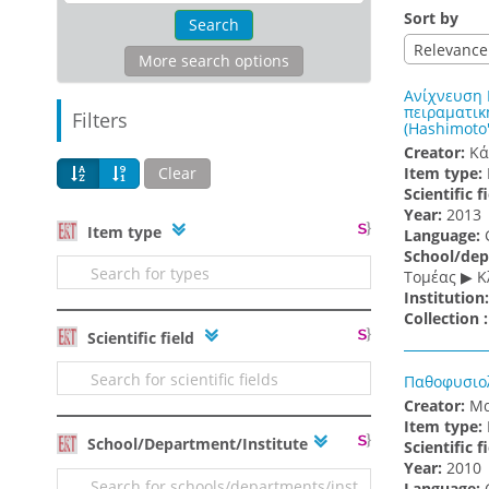
Sort by
Search
Relevance
More search options
Ανίχνευση 
πειραματική
Filters
(Hashimoto'
Creator:
Κά
Clear
Item type:
Scientific f
Υear:
2013
Item type
Language:
School/dep
Τομέας ▶ Κ
Institution
Collection 
Scientific field
Παθοφυσιολ
Creator:
Μα
Item type:
School/Department/Institute
Scientific f
Υear:
2010
Language: