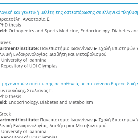
ογική και γενετική μελέτη της οστεοπόρωσης σε ελληνικό πληθυσ
ρκατσέλη, Αναστασία Ε.
PhD thesis
ield:
Orthopedics and Sports Medicine, Endocrinology, Diabetes a
Greek
artment/institute:
Πανεπιστήμιο Ιωαννίνων ▶ Σχολή Επιστημών Υ
λινική Ενδοκρινολογίας, Διαβήτη και Μεταβολισμού
:
University of Ioannina
:
Repository of UOI Olympias
 μηχανισμών απόπτωσης σε ασθενείς με αυτοάνοσο θυρεοειδική 
υντουλάκης, Στυλιανός Γ.
PhD thesis
ield:
Endocrinology, Diabetes and Metabolism
Greek
artment/institute:
Πανεπιστήμιο Ιωαννίνων ▶ Σχολή Επιστημών Υ
λινική Ενδοκρινολογίας, Διαβήτη και Μεταβολισμού
:
University of Ioannina
:
Repository of UOI Olympias