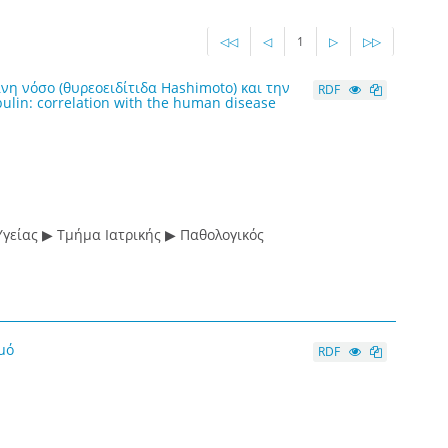
◁◁
◁
1
▷
▷▷
νη νόσο (θυρεοειδίτιδα Hashimoto) και την
RDF
bulin: correlation with the human disease
γείας ▶ Τμήμα Ιατρικής ▶ Παθολογικός
μό
RDF