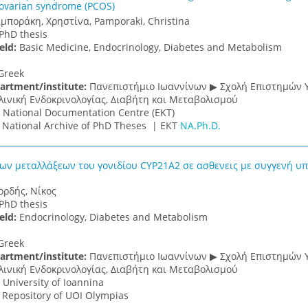
 ovarian syndrome (PCOS)
μποράκη, Χρηστίνα, Pamporaki, Christina
PhD thesis
ield:
Basic Medicine, Endocrinology, Diabetes and Metabolism
Greek
artment/institute:
Πανεπιστήμιο Ιωαννίνων ▶ Σχολή Επιστημών Υ
λινική Ενδοκρινολογίας, Διαβήτη και Μεταβολισμού
:
National Documentation Centre (EKT)
:
National Archive of PhD Theses |
ΕΚΤ
NA.Ph.D.
ων μεταλλάξεων του γονιδίου CYP21A2 σε ασθενεις με συγγενή υπε
ορδής, Νίκος
PhD thesis
ield:
Endocrinology, Diabetes and Metabolism
Greek
artment/institute:
Πανεπιστήμιο Ιωαννίνων ▶ Σχολή Επιστημών Υ
λινική Ενδοκρινολογίας, Διαβήτη και Μεταβολισμού
:
University of Ioannina
:
Repository of UOI Olympias