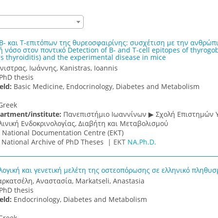
Β- και Τ-επιτόπων της θυρεοσφαιρίνης: συσχέτιση με την ανθρώπι
 νόσο στον ποντικό Detection of B- and T-cell epitopes of thyrogo
s thyroiditis) and the experimental disease in mice
νιστρας, Ιωάννης, Kanistras, Ioannis
PhD thesis
ield:
Basic Medicine, Endocrinology, Diabetes and Metabolism
Greek
artment/institute:
Πανεπιστήμιο Ιωαννίνων ▶ Σχολή Επιστημών Υ
λινική Ενδοκρινολογίας, Διαβήτη και Μεταβολισμού
:
National Documentation Centre (EKT)
:
National Archive of PhD Theses |
ΕΚΤ
NA.Ph.D.
ογική και γενετική μελέτη της οστεοπόρωσης σε ελληνικό πληθυσ
ρκατσέλη, Αναστασία, Markatseli, Anastasia
PhD thesis
ield:
Endocrinology, Diabetes and Metabolism
Greek