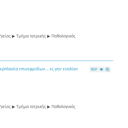
γείας ▶ Τμήμα Ιατρικής ▶ Παθολογικός
ρπλασία επινεφριδίων... ες γην εναλίαν
RDF
γείας ▶ Τμήμα Ιατρικής ▶ Παθολογικός