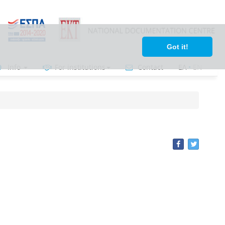
Got it!
Info
For institutions
Contact
ΕΛ
•
ΕΝ