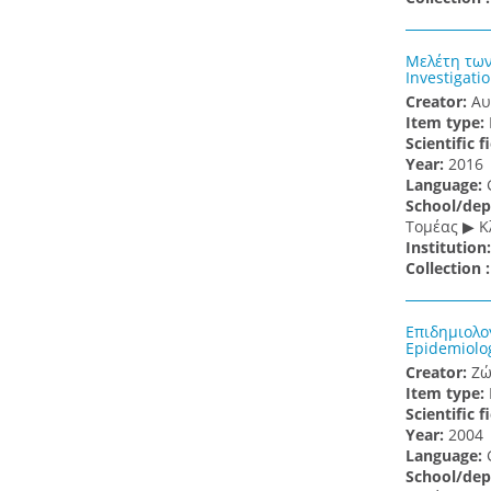
Μελέτη των
Investigati
Creator:
Αυ
Item type:
Scientific f
Υear:
2016
Language:
School/dep
Τομέας ▶ Κ
Institution
Collection 
Επιδημιολο
Epidemiolog
Creator:
Ζώ
Item type:
Scientific f
Υear:
2004
Language:
School/dep