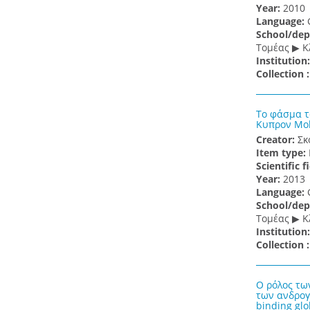
Υear:
2010
Language:
School/dep
Τομέας ▶ Κ
Institution
Collection 
Το φάσμα τ
Κυπρον Mole
Creator:
Σκ
Item type:
Scientific f
Υear:
2013
Language:
School/dep
Τομέας ▶ Κ
Institution
Collection 
Ο ρόλος τω
των ανδρογ
binding glo