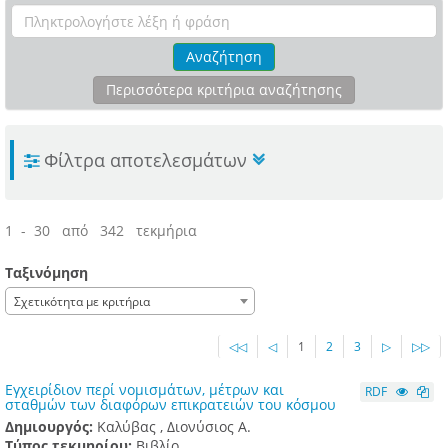
Αναζήτηση
Περισσότερα κριτήρια αναζήτησης
Φίλτρα αποτελεσμάτων
1 - 30 από 342 τεκμήρια
Ταξινόμηση
Σχετικότητα με κριτήρια
◁◁
◁
1
2
3
▷
▷▷
Εγχειρίδιον περί νομισμάτων, μέτρων και
RDF
σταθμών των διαφόρων επικρατειών του κόσμου
Δημιουργός:
Καλύβας , Διονύσιος Α.
Τύπος τεκμηρίου:
Βιβλίο