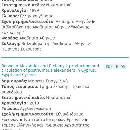
Επιστημονικό πεδίο:
Νομισματική
Χρονολογία :
1899
Γλώσσα:
Ελληνική γλώσσα
Σχολή/τμήμα/ινστιτούτο:
Ακαδημία Αθηνών ▶
Βιβλιοθήκη της Ακαδημίας Αθηνών ''Ιωάννης
Συκουτρής''
Φορέας:
Ακαδημία Αθηνών
Συλλογή:
Βιβλιοθήκη της Ακαδημίας Αθηνών
''Ιωάννης Συκουτρής''
Between Alexander and Ptolemy I: production and
RDF
circulation of posthumous alexanders in Cyprus,
Egypt and Cyrene
Δημιουργός:
Μάρκου, Ευαγγελινή
Τύπος τεκμηρίου:
Τμήμα έκδοσης, Πρακτικά
συνεδρίου
Επιστημονικό πεδίο:
Νομισματική
Χρονολογία :
2019
Γλώσσα:
Αγγλική γλώσσα
Σχολή/τμήμα/ινστιτούτο:
Εθνικό Ίδρυμα
Ερευνών ▶ Ινστιτούτο Ιστορικών Ερευνών ▶
Τομέας Ελληνικής και Ρωμαϊκής Αρχαιότητος