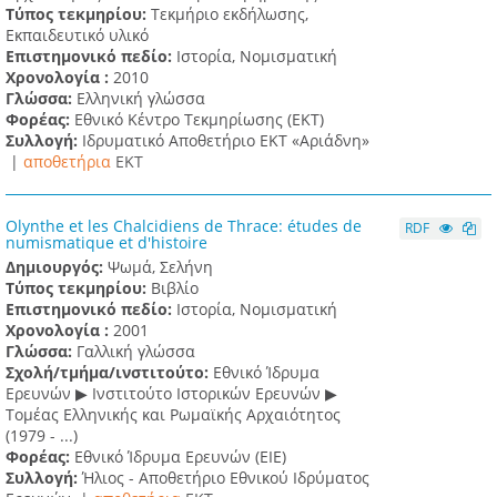
Τύπος τεκμηρίου:
Τεκμήριο εκδήλωσης,
Εκπαιδευτικό υλικό
Επιστημονικό πεδίο:
Ιστορία, Νομισματική
Χρονολογία :
2010
Γλώσσα:
Ελληνική γλώσσα
Φορέας:
Εθνικό Κέντρο Τεκμηρίωσης (ΕΚΤ)
Συλλογή:
Ιδρυματικό Αποθετήριο ΕΚΤ «Αριάδνη»
|
αποθετήρια
EKT
Olynthe et les Chalcidiens de Thrace: études de
RDF
numismatique et d'histoire
Δημιουργός:
Ψωμά, Σελήνη
Τύπος τεκμηρίου:
Βιβλίο
Επιστημονικό πεδίο:
Ιστορία, Νομισματική
Χρονολογία :
2001
Γλώσσα:
Γαλλική γλώσσα
Σχολή/τμήμα/ινστιτούτο:
Εθνικό Ίδρυμα
Ερευνών ▶ Ινστιτούτο Ιστορικών Ερευνών ▶
Τομέας Ελληνικής και Ρωμαϊκής Αρχαιότητος
(1979 - ...)
Φορέας:
Εθνικό Ίδρυμα Ερευνών (ΕΙΕ)
Συλλογή:
Ήλιος - Αποθετήριο Εθνικού Ιδρύματος