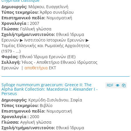
chypriote classique
Δημιουργός:
Μάρκου, Ευαγγελινή
Τύπος τεκμηρίου:
Άρθρο συνεδρίου
Επιστημονικό πεδίο:
Νομισματική
Χρονολογία :
2007
Γλώσσα:
Γαλλική γλώσσα
Σχολή/τμήμα/ινστιτούτο:
Εθνικό Ίδρυμα
Ερευνών ▶ Ινστιτούτο Ιστορικών Ερευνών ▶
Τομέας Ελληνικής και Ρωμαϊκής Αρχαιότητος
(1979 - ...)
Φορέας:
Εθνικό Ίδρυμα Ερευνών (ΕΙΕ)
Συλλογή:
Ήλιος - Αποθετήριο Εθνικού Ιδρύματος
Ερευνών |
αποθετήρια
EKT
Sylloge nummorum graecorum: Greece II: The
RDF
Alpha Bank Collection: Macedonia I: Alexander I -
Perseus
Δημιουργός:
Κρεμύδη-Σισιλιάνου, Σοφία
Τύπος τεκμηρίου:
Βιβλίο
Επιστημονικό πεδίο:
Νομισματική
Χρονολογία :
2000
Γλώσσα:
Αγγλική γλώσσα
Σχολή/τμήμα/ινστιτούτο:
Εθνικό Ίδρυμα