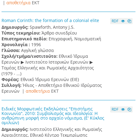
|
αποθετήρια
EKT
Roman Corinth: the formation of a colonial elite
RDF
Δημιουργός:
Spawforth, Antony J.S.
Τύπος τεκμηρίου:
Άρθρο συνεδρίου
Επιστημονικό πεδίο:
Επιγραφική, Νομισματική
Χρονολογία :
1996
Γλώσσα:
Αγγλική γλώσσα
Σχολή/τμήμα/ινστιτούτο:
Εθνικό Ίδρυμα
Ερευνών ▶ Ινστιτούτο Ιστορικών Ερευνών ▶
Τομέας Ελληνικής και Ρωμαϊκής Αρχαιότητος
(1979 - ...)
Φορέας:
Εθνικό Ίδρυμα Ερευνών (ΕΙΕ)
Συλλογή:
Ήλιος - Αποθετήριο Εθνικού Ιδρύματος
Ερευνών |
αποθετήρια
EKT
Ειδικές Μορφωτικές Εκδηλώσεις "Επιστήμης
RDF
Κοινωνία", 2010: Συμβολισμός και Ιδεολογία: Η
ανθρώπινη μορφή στο αρχαίο νόμισμα, (Ε' Κύκλος
ομιλιών)
Δημιουργός:
Ινστιτούτο Ελληνικής και Ρωμαϊκής
Αρχαιότητας, Εθνικό Κέντρο Τεκμηρίωσης