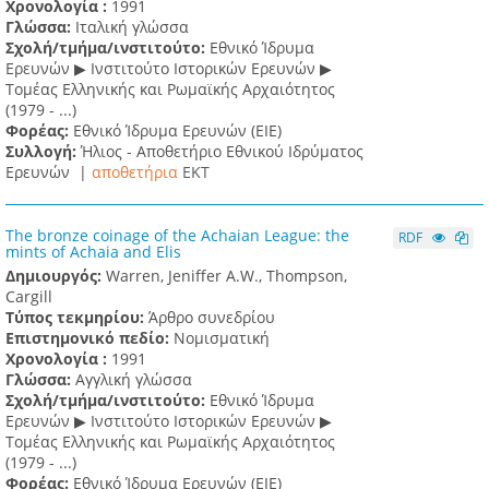
Χρονολογία :
1991
Γλώσσα:
Ιταλική γλώσσα
Σχολή/τμήμα/ινστιτούτο:
Εθνικό Ίδρυμα
Ερευνών ▶ Ινστιτούτο Ιστορικών Ερευνών ▶
Τομέας Ελληνικής και Ρωμαϊκής Αρχαιότητος
(1979 - ...)
Φορέας:
Εθνικό Ίδρυμα Ερευνών (ΕΙΕ)
Συλλογή:
Ήλιος - Αποθετήριο Εθνικού Ιδρύματος
Ερευνών |
αποθετήρια
EKT
The bronze coinage of the Achaian League: the
RDF
mints of Achaia and Elis
Δημιουργός:
Warren, Jeniffer A.W., Thompson,
Cargill
Τύπος τεκμηρίου:
Άρθρο συνεδρίου
Επιστημονικό πεδίο:
Νομισματική
Χρονολογία :
1991
Γλώσσα:
Αγγλική γλώσσα
Σχολή/τμήμα/ινστιτούτο:
Εθνικό Ίδρυμα
Ερευνών ▶ Ινστιτούτο Ιστορικών Ερευνών ▶
Τομέας Ελληνικής και Ρωμαϊκής Αρχαιότητος
(1979 - ...)
Φορέας:
Εθνικό Ίδρυμα Ερευνών (ΕΙΕ)