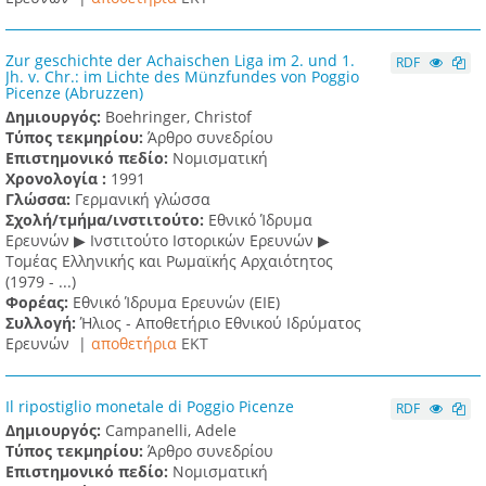
Zur geschichte der Achaischen Liga im 2. und 1.
RDF
Jh. v. Chr.: im Lichte des Münzfundes von Poggio
Picenze (Abruzzen)
Δημιουργός:
Boehringer, Christof
Τύπος τεκμηρίου:
Άρθρο συνεδρίου
Επιστημονικό πεδίο:
Νομισματική
Χρονολογία :
1991
Γλώσσα:
Γερμανική γλώσσα
Σχολή/τμήμα/ινστιτούτο:
Εθνικό Ίδρυμα
Ερευνών ▶ Ινστιτούτο Ιστορικών Ερευνών ▶
Τομέας Ελληνικής και Ρωμαϊκής Αρχαιότητος
(1979 - ...)
Φορέας:
Εθνικό Ίδρυμα Ερευνών (ΕΙΕ)
Συλλογή:
Ήλιος - Αποθετήριο Εθνικού Ιδρύματος
Ερευνών |
αποθετήρια
EKT
Il ripostiglio monetale di Poggio Picenze
RDF
Δημιουργός:
Campanelli, Adele
Τύπος τεκμηρίου:
Άρθρο συνεδρίου
Επιστημονικό πεδίο:
Νομισματική