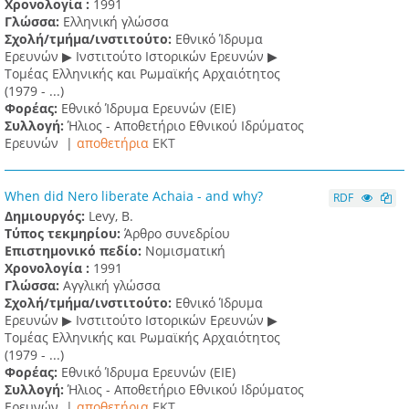
Χρονολογία :
1991
Γλώσσα:
Ελληνική γλώσσα
Σχολή/τμήμα/ινστιτούτο:
Εθνικό Ίδρυμα
Ερευνών ▶ Ινστιτούτο Ιστορικών Ερευνών ▶
Τομέας Ελληνικής και Ρωμαϊκής Αρχαιότητος
(1979 - ...)
Φορέας:
Εθνικό Ίδρυμα Ερευνών (ΕΙΕ)
Συλλογή:
Ήλιος - Αποθετήριο Εθνικού Ιδρύματος
Ερευνών |
αποθετήρια
EKT
When did Nero liberate Achaia - and why?
RDF
Δημιουργός:
Levy, B.
Τύπος τεκμηρίου:
Άρθρο συνεδρίου
Επιστημονικό πεδίο:
Νομισματική
Χρονολογία :
1991
Γλώσσα:
Αγγλική γλώσσα
Σχολή/τμήμα/ινστιτούτο:
Εθνικό Ίδρυμα
Ερευνών ▶ Ινστιτούτο Ιστορικών Ερευνών ▶
Τομέας Ελληνικής και Ρωμαϊκής Αρχαιότητος
(1979 - ...)
Φορέας:
Εθνικό Ίδρυμα Ερευνών (ΕΙΕ)
Συλλογή:
Ήλιος - Αποθετήριο Εθνικού Ιδρύματος
Ερευνών |
αποθετήρια
EKT