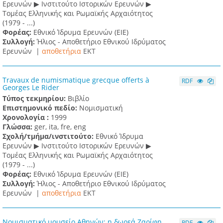
Ερευνών ▶ Ινστιτούτο Ιστορικών Ερευνών ▶
Τομέας Ελληνικής και Ρωμαϊκής Αρχαιότητος
(1979 - ...)
Φορέας:
Εθνικό Ίδρυμα Ερευνών (ΕΙΕ)
Συλλογή:
Ήλιος - Αποθετήριο Εθνικού Ιδρύματος
Ερευνών |
αποθετήρια
EKT
Travaux de numismatique grecque offerts à
RDF
Georges Le Rider
Τύπος τεκμηρίου:
Βιβλίο
Επιστημονικό πεδίο:
Νομισματική
Χρονολογία :
1999
Γλώσσα:
ger, ita, fre, eng
Σχολή/τμήμα/ινστιτούτο:
Εθνικό Ίδρυμα
Ερευνών ▶ Ινστιτούτο Ιστορικών Ερευνών ▶
Τομέας Ελληνικής και Ρωμαϊκής Αρχαιότητος
(1979 - ...)
Φορέας:
Εθνικό Ίδρυμα Ερευνών (ΕΙΕ)
Συλλογή:
Ήλιος - Αποθετήριο Εθνικού Ιδρύματος
Ερευνών |
αποθετήρια
EKT
Νομισματικό μουσείο Αθηνών: η δωρεά Ζαρίφη
RDF