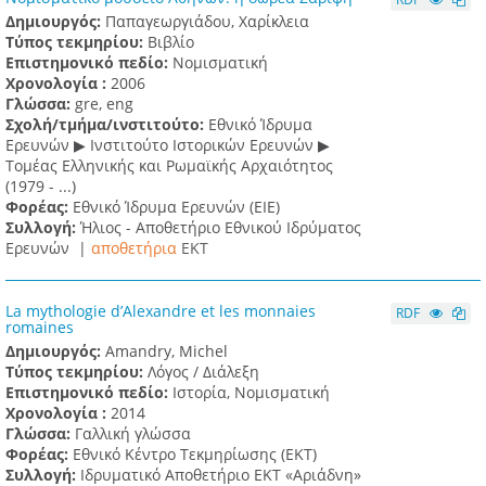
Δημιουργός:
Παπαγεωργιάδου, Χαρίκλεια
Τύπος τεκμηρίου:
Βιβλίο
Επιστημονικό πεδίο:
Νομισματική
Χρονολογία :
2006
Γλώσσα:
gre, eng
Σχολή/τμήμα/ινστιτούτο:
Εθνικό Ίδρυμα
Ερευνών ▶ Ινστιτούτο Ιστορικών Ερευνών ▶
Τομέας Ελληνικής και Ρωμαϊκής Αρχαιότητος
(1979 - ...)
Φορέας:
Εθνικό Ίδρυμα Ερευνών (ΕΙΕ)
Συλλογή:
Ήλιος - Αποθετήριο Εθνικού Ιδρύματος
Ερευνών |
αποθετήρια
EKT
La mythologie d’Alexandre et les monnaies
RDF
romaines
Δημιουργός:
Amandry, Michel
Τύπος τεκμηρίου:
Λόγος / Διάλεξη
Επιστημονικό πεδίο:
Ιστορία, Νομισματική
Χρονολογία :
2014
Γλώσσα:
Γαλλική γλώσσα
Φορέας:
Εθνικό Κέντρο Τεκμηρίωσης (ΕΚΤ)
Συλλογή:
Ιδρυματικό Αποθετήριο ΕΚΤ «Αριάδνη»