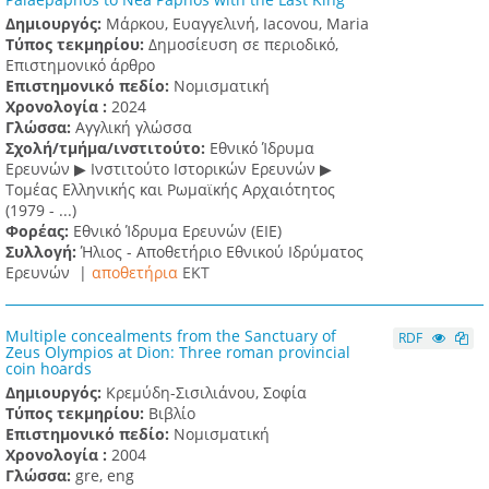
Δημιουργός:
Μάρκου, Ευαγγελινή, Iacovou, Maria
Τύπος τεκμηρίου:
Δημοσίευση σε περιοδικό,
Επιστημονικό άρθρο
Επιστημονικό πεδίο:
Νομισματική
Χρονολογία :
2024
Γλώσσα:
Αγγλική γλώσσα
Σχολή/τμήμα/ινστιτούτο:
Εθνικό Ίδρυμα
Ερευνών ▶ Ινστιτούτο Ιστορικών Ερευνών ▶
Τομέας Ελληνικής και Ρωμαϊκής Αρχαιότητος
(1979 - ...)
Φορέας:
Εθνικό Ίδρυμα Ερευνών (ΕΙΕ)
Συλλογή:
Ήλιος - Αποθετήριο Εθνικού Ιδρύματος
Ερευνών |
αποθετήρια
EKT
Multiple concealments from the Sanctuary of
RDF
Zeus Olympios at Dion: Three roman provincial
coin hoards
Δημιουργός:
Κρεμύδη-Σισιλιάνου, Σοφία
Τύπος τεκμηρίου:
Βιβλίο
Επιστημονικό πεδίο:
Νομισματική
Χρονολογία :
2004
Γλώσσα:
gre, eng