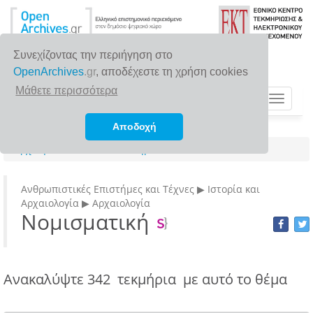
Συνεχίζοντας την περιήγηση στο
OpenArchives
.gr
, αποδέχεστε τη χρήση cookies
Μάθετε περισσότερα
Toggle
navigat
Αποδοχή
Αρχική σελίδα
Επιστημονικά πεδία
Ανθρωπιστικές Επιστήμες και Τέχνες ▶ Ιστορία και
Αρχαιολογία ▶ Αρχαιολογία
Νομισματική
Ανακαλύψτε
342 τεκμήρια
με αυτό το θέμα