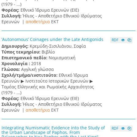
(1979 - ...)
Φορέας:
Εθνικό Ίδρυμα Ερευνών (ΕΙΕ)
Συλλογή:
Ήλιος - Αποθετήριο Εθνικού Ιδρύματος
Ερευνών |
αποθετήρια
EKT
‘Autonomous’ Coinages under the Late Antigonids
RDF
Δημιουργός:
Κρεμύδη-Σισιλιάνου, Σοφία
Τύπος τεκμηρίου:
Βιβλίο
Επιστημονικό πεδίο:
Νομισματική
Χρονολογία :
2018
Γλώσσα:
Αγγλική γλώσσα
Σχολή/τμήμα/ινστιτούτο:
Εθνικό Ίδρυμα
Ερευνών ▶ Ινστιτούτο Ιστορικών Ερευνών ▶
Τομέας Ελληνικής και Ρωμαϊκής Αρχαιότητος
(1979 - ...)
Φορέας:
Εθνικό Ίδρυμα Ερευνών (ΕΙΕ)
Συλλογή:
Ήλιος - Αποθετήριο Εθνικού Ιδρύματος
Ερευνών |
αποθετήρια
EKT
Integrating Numismatic Evidence into the Study of
RDF
the Urban Landscape of Paphos. From
Palaepaphos to Nea Paphos with the Last King"