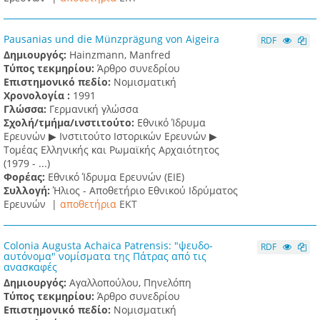
Pausanias und die Münzprägung von Aigeira
RDF
Δημιουργός:
Hainzmann, Manfred
Τύπος τεκμηρίου:
Άρθρο συνεδρίου
Επιστημονικό πεδίο:
Νομισματική
Χρονολογία :
1991
Γλώσσα:
Γερμανική γλώσσα
Σχολή/τμήμα/ινστιτούτο:
Εθνικό Ίδρυμα
Ερευνών ▶ Ινστιτούτο Ιστορικών Ερευνών ▶
Τομέας Ελληνικής και Ρωμαϊκής Αρχαιότητος
(1979 - ...)
Φορέας:
Εθνικό Ίδρυμα Ερευνών (ΕΙΕ)
Συλλογή:
Ήλιος - Αποθετήριο Εθνικού Ιδρύματος
Ερευνών |
αποθετήρια
EKT
Colonia Augusta Achaica Patrensis: "ψευδο-
RDF
αυτόνομα" νομίσματα της Πάτρας από τις
ανασκαφές
Δημιουργός:
Αγαλλοπούλου, Πηνελόπη
Τύπος τεκμηρίου:
Άρθρο συνεδρίου
Επιστημονικό πεδίο:
Νομισματική