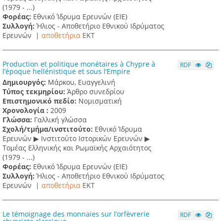
(1979 - ...)
Φορέας:
Εθνικό Ίδρυμα Ερευνών (ΕΙΕ)
Συλλογή:
Ήλιος - Αποθετήριο Εθνικού Ιδρύματος
Ερευνών |
αποθετήρια
EKT
Production et politique monétaires à Chypre à
RDF
l’époque hellénistique et sous l’Empire
Δημιουργός:
Μάρκου, Ευαγγελινή
Τύπος τεκμηρίου:
Άρθρο συνεδρίου
Επιστημονικό πεδίο:
Νομισματική
Χρονολογία :
2009
Γλώσσα:
Γαλλική γλώσσα
Σχολή/τμήμα/ινστιτούτο:
Εθνικό Ίδρυμα
Ερευνών ▶ Ινστιτούτο Ιστορικών Ερευνών ▶
Τομέας Ελληνικής και Ρωμαϊκής Αρχαιότητος
(1979 - ...)
Φορέας:
Εθνικό Ίδρυμα Ερευνών (ΕΙΕ)
Συλλογή:
Ήλιος - Αποθετήριο Εθνικού Ιδρύματος
Ερευνών |
αποθετήρια
EKT
Le témoignage des monnaies sur l’orfèvrerie
RDF