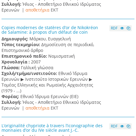
Συλλογή:
Ήλιος - Αποθετήριο Εθνικού Ιδρύματος
Ερευνών |
αποθετήρια
EKT
Copies modernes de statères d’or de Nikokréon
RDF
de Salamine: à propos d’un défaut de coin
Δημιουργός:
Μάρκου, Ευαγγελινή
Τύπος τεκμηρίου:
Δημοσίευση σε περιοδικό,
Επιστημονικό άρθρο
Επιστημονικό πεδίο:
Νομισματική
Χρονολογία :
2007
Γλώσσα:
Γαλλική γλώσσα
Σχολή/τμήμα/ινστιτούτο:
Εθνικό Ίδρυμα
Ερευνών ▶ Ινστιτούτο Ιστορικών Ερευνών ▶
Τομέας Ελληνικής και Ρωμαϊκής Αρχαιότητος
(1979 - ...)
Φορέας:
Εθνικό Ίδρυμα Ερευνών (ΕΙΕ)
Συλλογή:
Ήλιος - Αποθετήριο Εθνικού Ιδρύματος
Ερευνών |
αποθετήρια
EKT
L’originalité chypriote à travers l’iconographie des
RDF
monnaies d’or du IVe siècle avant J.-C.