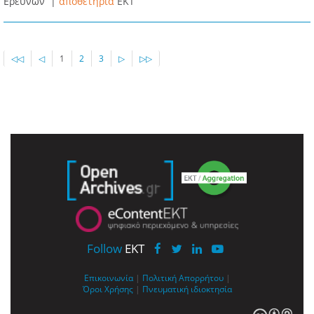
Ερευνών |
αποθετήρια
EKT
◁◁
◁
1
2
3
▷
▷▷
Follow
EKT
Επικοινωνία
|
Πολιτική Απορρήτου
|
Όροι Χρήσης
|
Πνευματική ιδιοκτησία