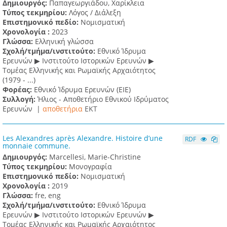
Δημιουργός:
Παπαγεωργιάδου, Χαρίκλεια
Τύπος τεκμηρίου:
Λόγος / Διάλεξη
Επιστημονικό πεδίο:
Νομισματική
Χρονολογία :
2023
Γλώσσα:
Ελληνική γλώσσα
Σχολή/τμήμα/ινστιτούτο:
Εθνικό Ίδρυμα
Ερευνών ▶ Ινστιτούτο Ιστορικών Ερευνών ▶
Τομέας Ελληνικής και Ρωμαϊκής Αρχαιότητος
(1979 - ...)
Φορέας:
Εθνικό Ίδρυμα Ερευνών (ΕΙΕ)
Συλλογή:
Ήλιος - Αποθετήριο Εθνικού Ιδρύματος
Ερευνών |
αποθετήρια
EKT
Les Alexandres après Alexandre. Histoire d’une
RDF
monnaie commune.
Δημιουργός:
Marcellesi, Marie-Christine
Τύπος τεκμηρίου:
Μονογραφία
Επιστημονικό πεδίο:
Νομισματική
Χρονολογία :
2019
Γλώσσα:
fre, eng
Σχολή/τμήμα/ινστιτούτο:
Εθνικό Ίδρυμα
Ερευνών ▶ Ινστιτούτο Ιστορικών Ερευνών ▶
Τομέας Ελληνικής και Ρωμαϊκής Αρχαιότητος