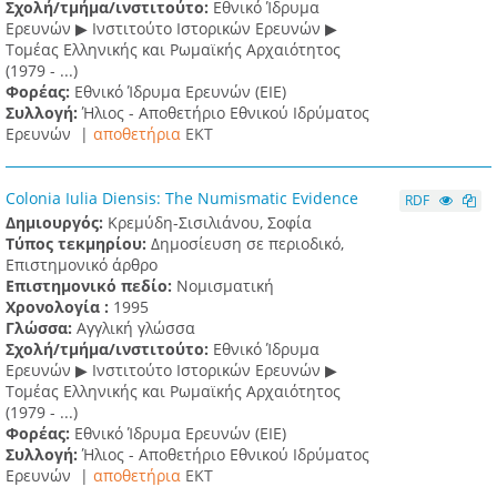
Σχολή/τμήμα/ινστιτούτο:
Εθνικό Ίδρυμα
Ερευνών ▶ Ινστιτούτο Ιστορικών Ερευνών ▶
Τομέας Ελληνικής και Ρωμαϊκής Αρχαιότητος
(1979 - ...)
Φορέας:
Εθνικό Ίδρυμα Ερευνών (ΕΙΕ)
Συλλογή:
Ήλιος - Αποθετήριο Εθνικού Ιδρύματος
Ερευνών |
αποθετήρια
EKT
Colonia Ιulia Diensis: The Numismatic Evidence
RDF
Δημιουργός:
Κρεμύδη-Σισιλιάνου, Σοφία
Τύπος τεκμηρίου:
Δημοσίευση σε περιοδικό,
Επιστημονικό άρθρο
Επιστημονικό πεδίο:
Νομισματική
Χρονολογία :
1995
Γλώσσα:
Αγγλική γλώσσα
Σχολή/τμήμα/ινστιτούτο:
Εθνικό Ίδρυμα
Ερευνών ▶ Ινστιτούτο Ιστορικών Ερευνών ▶
Τομέας Ελληνικής και Ρωμαϊκής Αρχαιότητος
(1979 - ...)
Φορέας:
Εθνικό Ίδρυμα Ερευνών (ΕΙΕ)
Συλλογή:
Ήλιος - Αποθετήριο Εθνικού Ιδρύματος
Ερευνών |
αποθετήρια
EKT