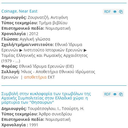
Coinage, Near East
RDF
Δημιουργός:
Ζουρνατζή, Αντιγόνη
Τύπος τεκμηρίου:
Τμήμα βιβλίου
Επιστημονικό πεδίο:
Νομισματική
Χρονολογία :
2012
Γλώσσα:
Αγγλική γλώσσα
Σχολή/τμήμα/ινστιτούτο:
Εθνικό Ίδρυμα
Ερευνών ▶ Ινστιτούτο Ιστορικών Ερευνών ▶
Τομέας Ελληνικής και Ρωμαϊκής Αρχαιότητος
(1979 - ...)
Φορέας:
Εθνικό Ίδρυμα Ερευνών (ΕΙΕ)
Συλλογή:
Ήλιος - Αποθετήριο Εθνικού Ιδρύματος
Ερευνών |
αποθετήρια
EKT
Συμβολή στην κυκλοφορία των τριωβόλων της
RDF
Αχαϊκής Συμπολιτείας στον Ελλαδικό χώρο: η
μαρτυρία των "Θησαυρών"
Δημιουργός:
Τουράτσογλου, Ι., Τσούρτη, Η.
Τύπος τεκμηρίου:
Άρθρο συνεδρίου
Επιστημονικό πεδίο:
Νομισματική
Χρονολογία :
1991