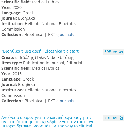
Scientific field:
Medical Ethics
Υear:
2020
Language:
Greek
Journal:
Βιοηθικά
Institution:
Hellenic National Bioethics
Commission
Collection :
Bioethica |
ΕΚΤ e
Journals
"Βιοηθικά": μια αρχή "Bioethica": a start
RDF
Creator:
Βιδάλης (Takis Vidalis), Τάκης
Item type:
Publication in journal, Editorial
Scientific field:
Medical Ethics
Υear:
2015
Language:
Greek
Journal:
Βιοηθικά
Institution:
Hellenic National Bioethics
Commission
Collection :
Bioethica |
ΕΚΤ e
Journals
Ανοίγει ο δρόμος για την κλινική εφαρμογή της
RDF
αντικατάστασης μιτοχονδρίων για την αποφυγή
μιτοχονδριακών νοσημάτων The way to clinical