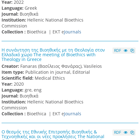
Υear:
2022
Language:
Greek
Journal:
Βιοηθικά
Institution:
Hellenic National Bioethics
Commission
Collection :
Bioethica |
ΕΚΤ e
Journals
Η συνάντηση της Βιοηθικής με τη Θεολογία στον
RDF
Ελλαδικό χώρο The meeting of Bioethics with
Theology in Greece
Creator:
Fanaras (Βασίλειος Φανάρας), Vasileios
Item type:
Publication in journal, Editorial
Scientific field:
Medical Ethics
Υear:
2020
Language:
gre, eng
Journal:
Βιοηθικά
Institution:
Hellenic National Bioethics
Commission
Collection :
Bioethica |
ΕΚΤ e
Journals
Ο θεσμός της Εθνικής Επιτροπής Βιοηθικής &
RDF
Τεχνοηθικής και οι νέες προκλήσεις The National