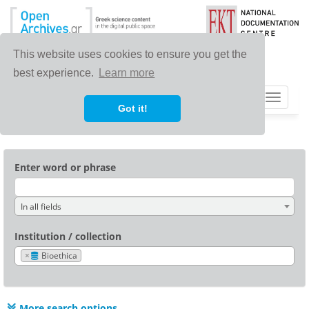
This website uses cookies to ensure you get the
best experience.
Learn more
Toggle
Got it!
navigat
Enter word or phrase
In all fields
Institution / collection
×
Bioethica
More search options