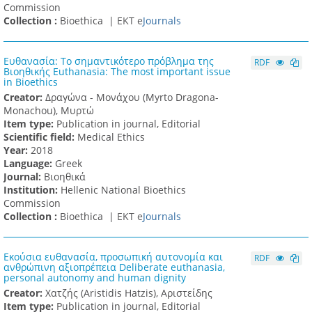
Commission
Collection :
Bioethica |
ΕΚΤ e
Journals
Ευθανασία: Το σημαντικότερο πρόβλημα της
RDF
Βιοηθικής Euthanasia: The most important issue
in Bioethics
Creator:
Δραγώνα - Μονάχου (Myrto Dragona-
Monachou), Μυρτώ
Item type:
Publication in journal, Editorial
Scientific field:
Medical Ethics
Υear:
2018
Language:
Greek
Journal:
Βιοηθικά
Institution:
Hellenic National Bioethics
Commission
Collection :
Bioethica |
ΕΚΤ e
Journals
Εκούσια ευθανασία, προσωπική αυτονομία και
RDF
ανθρώπινη αξιοπρέπεια Deliberate euthanasia,
personal autonomy and human dignity
Creator:
Χατζής (Aristidis Hatzis), Αριστείδης
Item type:
Publication in journal, Editorial