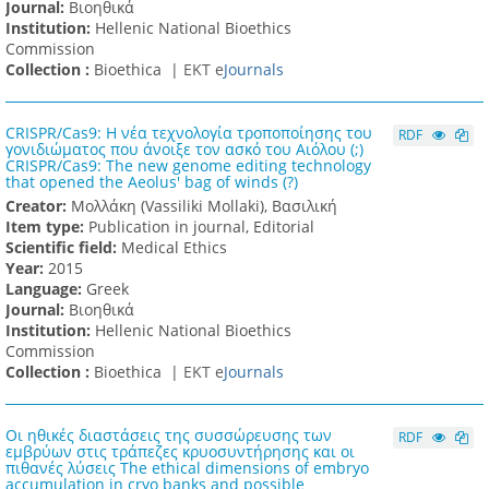
Journal:
Βιοηθικά
Institution:
Hellenic National Bioethics
Commission
Collection :
Bioethica |
ΕΚΤ e
Journals
CRISPR/Cas9: Η νέα τεχνολογία τροποποίησης του
RDF
γονιδιώματος που άνοιξε τον ασκό του Αιόλου (;)
CRISPR/Cas9: The new genome editing technology
that opened the Aeolus' bag of winds (?)
Creator:
Μολλάκη (Vassiliki Mollaki), Βασιλική
Item type:
Publication in journal, Editorial
Scientific field:
Medical Ethics
Υear:
2015
Language:
Greek
Journal:
Βιοηθικά
Institution:
Hellenic National Bioethics
Commission
Collection :
Bioethica |
ΕΚΤ e
Journals
Οι ηθικές διαστάσεις της συσσώρευσης των
RDF
εμβρύων στις τράπεζες κρυοσυντήρησης και οι
πιθανές λύσεις The ethical dimensions of embryo
accumulation in cryo banks and possible