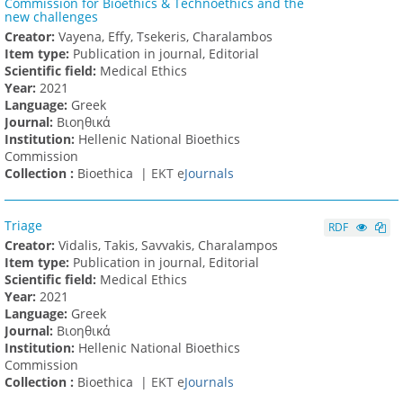
Commission for Bioethics & Technoethics and the
new challenges
Creator:
Vayena, Effy, Tsekeris, Charalambos
Item type:
Publication in journal, Editorial
Scientific field:
Medical Ethics
Υear:
2021
Language:
Greek
Journal:
Βιοηθικά
Institution:
Hellenic National Bioethics
Commission
Collection :
Bioethica |
ΕΚΤ e
Journals
Triage
RDF
Creator:
Vidalis, Takis, Savvakis, Charalampos
Item type:
Publication in journal, Editorial
Scientific field:
Medical Ethics
Υear:
2021
Language:
Greek
Journal:
Βιοηθικά
Institution:
Hellenic National Bioethics
Commission
Collection :
Bioethica |
ΕΚΤ e
Journals