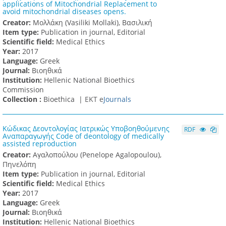
applications of Mitochondrial Replacement to
avoid mitochondrial diseases opens.
Creator:
Μολλάκη (Vasiliki Mollaki), Βασιλική
Item type:
Publication in journal, Editorial
Scientific field:
Medical Ethics
Υear:
2017
Language:
Greek
Journal:
Βιοηθικά
Institution:
Hellenic National Bioethics
Commission
Collection :
Bioethica |
ΕΚΤ e
Journals
Κώδικας Δεοντολογίας Ιατρικώς Υποβοηθούμενης
RDF
Αναπαραγωγής Code of deontology of medically
assisted reproduction
Creator:
Αγαλοπούλου (Penelope Agalopoulou),
Πηνελόπη
Item type:
Publication in journal, Editorial
Scientific field:
Medical Ethics
Υear:
2017
Language:
Greek
Journal:
Βιοηθικά
Institution:
Hellenic National Bioethics