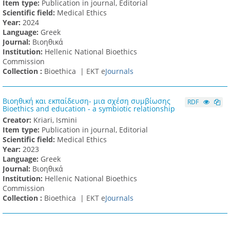
Item type:
Publication in journal, Editorial
Scientific field:
Medical Ethics
Υear:
2024
Language:
Greek
Journal:
Βιοηθικά
Institution:
Hellenic National Bioethics
Commission
Collection :
Bioethica |
ΕΚΤ e
Journals
Βιοηθική και εκπαίδευση- μια σχέση συμβίωσης
RDF
Bioethics and education - a symbiotic relationship
Creator:
Kriari, Ismini
Item type:
Publication in journal, Editorial
Scientific field:
Medical Ethics
Υear:
2023
Language:
Greek
Journal:
Βιοηθικά
Institution:
Hellenic National Bioethics
Commission
Collection :
Bioethica |
ΕΚΤ e
Journals