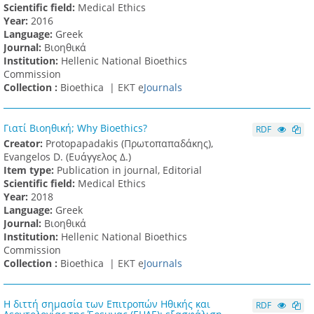
Scientific field:
Medical Ethics
Υear:
2016
Language:
Greek
Journal:
Βιοηθικά
Institution:
Hellenic National Bioethics
Commission
Collection :
Bioethica |
ΕΚΤ e
Journals
Γιατί Βιοηθική; Why Bioethics?
RDF
Creator:
Protopapadakis (Πρωτοπαπαδάκης),
Evangelos D. (Ευάγγελος Δ.)
Item type:
Publication in journal, Editorial
Scientific field:
Medical Ethics
Υear:
2018
Language:
Greek
Journal:
Βιοηθικά
Institution:
Hellenic National Bioethics
Commission
Collection :
Bioethica |
ΕΚΤ e
Journals
Η διττή σημασία των Επιτροπών Ηθικής και
RDF