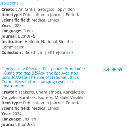
solutions
Creator:
Anifantis, Georgios - Spyridon
Item type:
Publication in journal, Editorial
Scientific field:
Medical Ethics
Υear:
2023
Language:
Greek
Journal:
Βιοηθικά
Institution:
Hellenic National Bioethics
Commission
Collection :
Bioethica |
ΕΚΤ e
Journals
Ο ρόλος των Εθνικών Επιτροπών Βιοηθικής/
RDF
Ηθικής στο περιβάλλον της έρευνας που
μεταβάλλεται The role of National Ethics
Committees in the changing research
environment
Creator:
Tsekeris, Charalambos, Karkaletsis,
Vangelis, Karatzas, Isidoros, Mollaki, Vasiliki
Item type:
Publication in journal, Editorial
Scientific field:
Medical Ethics
Υear:
2024
Language:
English
Journal:
Βιοηθικά