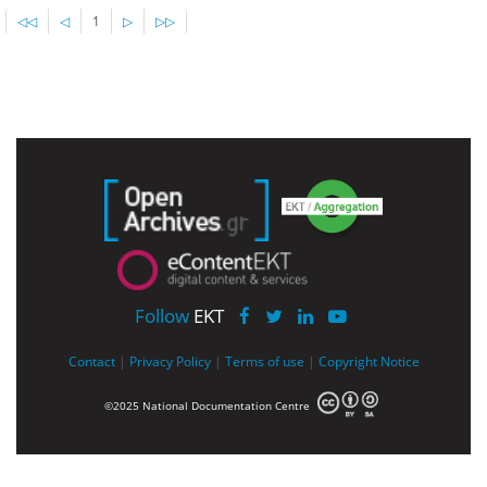
◁◁
◁
1
▷
▷▷
Follow
EKT
Contact
|
Privacy Policy
|
Terms of use
|
Copyright Notice
©2025 National Documentation Centre