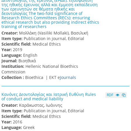
Δεοντολογίας της Έρευνας (ΕΗΔΕ): εξασφάλιση
της ηθικής έρευνας αλλά και έμμεση εκπαίδευση
των ερευνητών σε θέματα ηθικής και
δεοντολογίας The two-fold significance of
Research Ethics Committees (RECs): ensuring
ethical research but also providing indirect ethics
training of researchers
Creator:
Μολλάκη (Vasiliki Mollaki), Βασιλική
Item type:
Publication in journal, Editorial
Scientific field:
Medical Ethics
Υear:
2019
Language:
English
Journal:
Βιοηθικά
Institution:
Hellenic National Bioethics
Commission
Collection :
Bioethica |
ΕΚΤ e
Journals
Κανόνες Δεοντολογίας και Ιατρική Ευθύνη Rules
RDF
of conduct and medical liability
Creator:
Καράκωστας, Ιωάννης
Item type:
Publication in journal, Editorial
Scientific field:
Medical Ethics
Υear:
2016
Language:
Greek