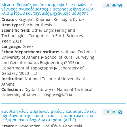
Μελέτη δομικής κατάστασης υψηλών πυλώνων
RDF
γέφυρας σκυροδέματος με μετρήσεις ψηφιακών
κλισιμέτρων και τεχνικές μηχανικής μάθησης
Creator:
Κεχαγιά, Κυριακή, Kechagia, Kyriaki
Item type:
Bachelor thesis
Scientific field:
Other Engineering and
Technologies, Computers in Earth Sciences
Υear:
2021
Language:
Greek
School/department/institute:
National Technical
Univeristy of Athens ▶ School of Rural, Surveying
and Geoinformatics Engineering (SRSE) ▶
Department of Topography ▶ Laboratory of
Geodesy (2020 - ...)
Institution:
National Technical University of
Athens
Collection :
Digital Library of National Technical
University of Athens | Dspace@NTUA
Σύνθεση νέων υβριδικών μορίων κουμαρινών και
RDF
αξιολόγηση της δράσης τους ως αναστολείς του
ενζύμου ακετυλοχολινεστεράση (AChE)
Creator:
Πανουσάκη, Πολυξένη, Panousaki,