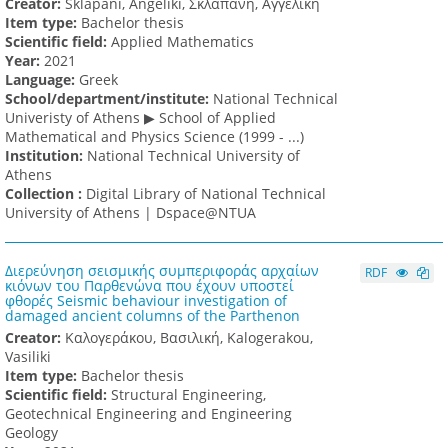
Creator:
Sklapani, Angeliki, Σκλαπάνη, Αγγελική
Item type:
Bachelor thesis
Scientific field:
Applied Mathematics
Υear:
2021
Language:
Greek
School/department/institute:
National Technical
Univeristy of Athens ▶ School of Applied
Mathematical and Physics Science (1999 - ...)
Institution:
National Technical University of
Athens
Collection :
Digital Library of National Technical
University of Athens | Dspace@NTUA
Διερεύνηση σεισμικής συμπεριφοράς αρχαίων
RDF
κιόνων του Παρθενώνα που έχουν υποστεί
φθορές Seismic behaviour investigation of
damaged ancient columns of the Parthenon
Creator:
Καλογεράκου, Βασιλική, Kalogerakou,
Vasiliki
Item type:
Bachelor thesis
Scientific field:
Structural Engineering,
Geotechnical Engineering and Engineering
Geology