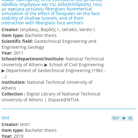
αβαθών σηράγγων και της αλληλεπίδρασης τους
με αγκύρια μετώπου fiberglass Nummerical
simulation of the effect of forepoles on the face
stability of shallow tunnels, and of their
interaction with fiberglass face anchors
Creator:
Ιατράκης, Βαρδής Ι., Iatrakis, Vardis I.
Item type:
Bachelor thesis
Scientific field:
Geotechnical Engineering and
Engineering Geology
Υear:
2011
School/department/institute:
National Technical
Univeristy of Athens ▶ School of Civil Engineering
▶ Department of Geotechnical Engineering (1982 -
...)
Institution:
National Technical University of
Athens
Collection :
Digital Library of National Technical
University of Athens | Dspace@NTUA
test
RDF
Creator:
test1
Item type:
Bachelor thesis
Υear:
2019