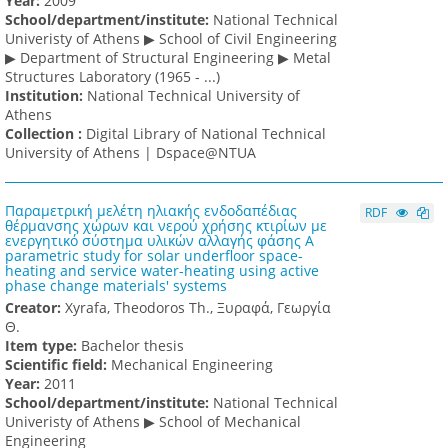
Υear:
2009
School/department/institute:
National Technical
Univeristy of Athens ▶ School of Civil Engineering
▶ Department of Structural Engineering ▶ Metal
Structures Laboratory (1965 - ...)
Institution:
National Technical University of
Athens
Collection :
Digital Library of National Technical
University of Athens | Dspace@NTUA
Παραμετρική μελέτη ηλιακής ενδοδαπέδιας
RDF
θέρμανσης χώρων και νερού χρήσης κτιρίων με
ενεργητικό σύστημα υλικών αλλαγής φάσης A
parametric study for solar underfloor space-
heating and service water-heating using active
phase change materials' systems
Creator:
Xyrafa, Theodoros Th., Ξυραφά, Γεωργία
Θ.
Item type:
Bachelor thesis
Scientific field:
Mechanical Engineering
Υear:
2011
School/department/institute:
National Technical
Univeristy of Athens ▶ School of Mechanical
Engineering