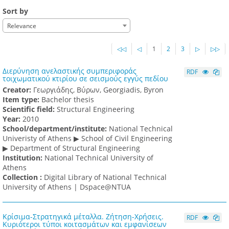
Sort by
Relevance
◁◁
◁
1
2
3
▷
▷▷
Διερύνηση ανελαστικής συμπεριφοράς
RDF
τοιχωματικού κτιρίου σε σεισμούς εγγύς πεδίου
Creator:
Γεωργιάδης, Βύρων, Georgiadis, Byron
Item type:
Bachelor thesis
Scientific field:
Structural Engineering
Υear:
2010
School/department/institute:
National Technical
Univeristy of Athens ▶ School of Civil Engineering
▶ Department of Structural Engineering
Institution:
National Technical University of
Athens
Collection :
Digital Library of National Technical
University of Athens | Dspace@NTUA
Κρίσιμα-Στρατηγικά μέταλλα. Ζήτηση-Χρήσεις.
RDF
Κυριότεροι τύποι κοιτασμάτων και εμφανίσεων