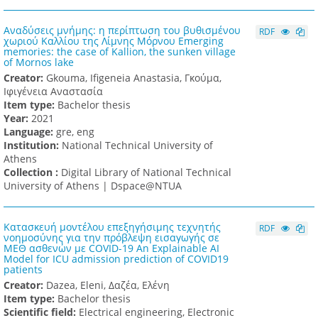
Αναδύσεις μνήμης: η περίπτωση του βυθισμένου
RDF
χωριού Καλλίου της Λίμνης Μόρνου Emerging
memories: the case of Kallion, the sunken village
of Mornos lake
Creator:
Gkouma, Ifigeneia Anastasia, Γκούμα,
Ιφιγένεια Αναστασία
Item type:
Bachelor thesis
Υear:
2021
Language:
gre, eng
Institution:
National Technical University of
Athens
Collection :
Digital Library of National Technical
University of Athens | Dspace@NTUA
Κατασκευή μοντέλου επεξηγήσιμης τεχνητής
RDF
νοημοσύνης για την πρόβλεψη εισαγωγής σε
ΜΕΘ ασθενών με COVID-19 An Explainable AI
Model for ICU admission prediction of COVID­19
patients
Creator:
Dazea, Eleni, Δαζέα, Ελένη
Item type:
Bachelor thesis
Scientific field:
Electrical engineering, Electronic