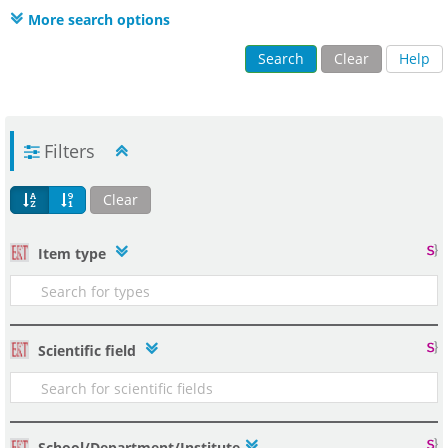
More search options
Search
Clear
Help
Filters
Clear
Item type
Scientific field
School/Department/Institute