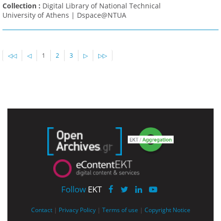
Collection :
Digital Library of National Technical
University of Athens | Dspace@NTUA
◁◁
◁
1
2
3
▷
▷▷
Follow
EKT
Contact
|
Privacy Policy
|
Terms of use
|
Copyright Notice