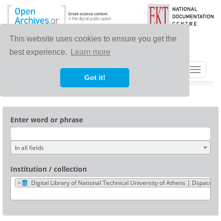
This website uses cookies to ensure you get the
best experience.
Learn more
Toggle
Got it!
navigat
Enter word or phrase
In all fields
Institution / collection
×
Digital Library of National Technical University of Athens | Dspace