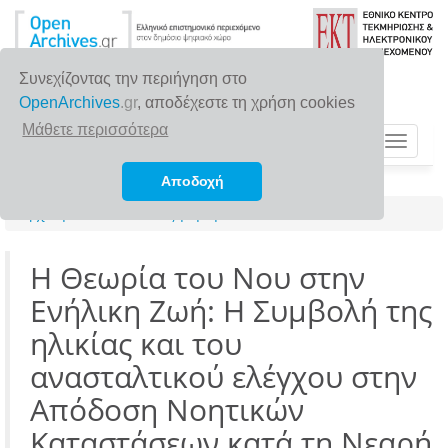
Συνεχίζοντας την περιήγηση στο
OpenArchives
.gr
, αποδέχεστε τη χρήση cookies
Μάθετε περισσότερα
Toggle
navigat
Αποδοχή
Αρχική σελίδα
Αναζήτηση
Η Θεωρία του Νου στην
Ενήλικη Ζωή: Η Συμβολή της
ηλικίας και του
ανασταλτικού ελέγχου στην
Απόδοση Νοητικών
Καταστάσεων κατά τη Νεαρή,