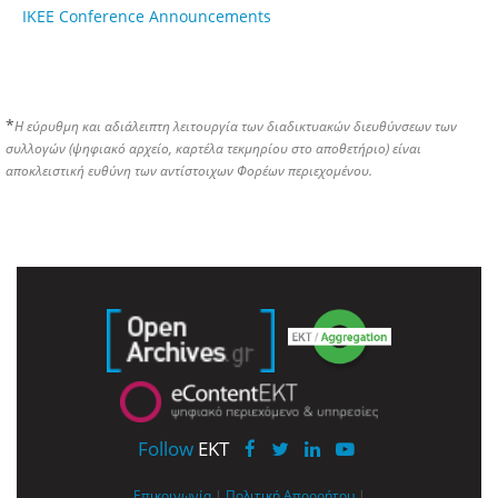
IKEE Conference Announcements
*
Η εύρυθμη και αδιάλειπτη λειτουργία των διαδικτυακών διευθύνσεων των
συλλογών (ψηφιακό αρχείο, καρτέλα τεκμηρίου στο αποθετήριο) είναι
αποκλειστική ευθύνη των αντίστοιχων Φορέων περιεχομένου.
Follow
EKT
Επικοινωνία
|
Πολιτική Απορρήτου
|