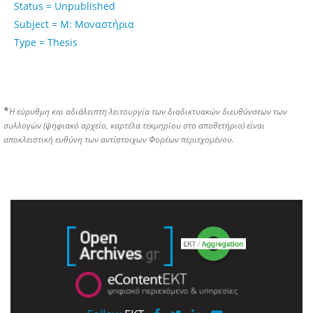
Status = Unpublished
Subject = Μ: Μοναστήρια
Type = Thesis
*
Η εύρυθμη και αδιάλειπτη λειτουργία των διαδικτυακών διευθύνσεων των
συλλογών (ψηφιακό αρχείο, καρτέλα τεκμηρίου στο αποθετήριο) είναι
αποκλειστική ευθύνη των αντίστοιχων Φορέων περιεχομένου.