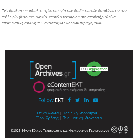
*
Η εύρυθμη και αδιάλειπτη λειτουργία των διαδικτυακών διευθύνσεων των
συλλογών (ψηφιακό αρχείο, καρτέλα τεκμηρίου στο αποθετήριο) είναι
αποκλειστική ευθύνη των αντίστοιχων Φορέων περιεχομένου.
Follow
EKT
Επικοινωνία
|
Πολιτική Απορρήτου
|
Όροι Χρήσης
|
Πνευματική ιδιοκτησία
©2025 Εθνικό Κέντρο Τεκμηρίωσης και Ηλεκτρονικού Περιεχομένου