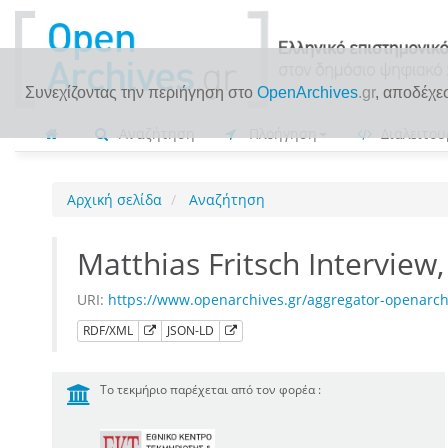
Συνεχίζοντας την περιήγηση στο
OpenArchives
.gr
, αποδέχε
Αναζήτηση
Πλοήγηση
Διαλειτου
Αρχική σελίδα
Αναζήτηση
Matthias Fritsch Interview
URI:
https://www.openarchives.gr/aggregator-openarc
RDF/XML
JSON-LD
Το τεκμήριο παρέχεται από τον φορέα :