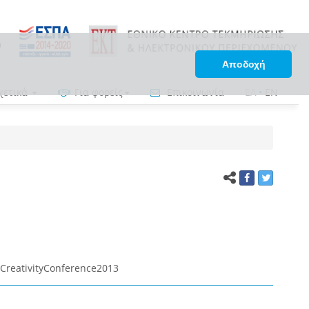
Αποδοχή
χετικά
Για φορείς
Επικοινωνία
ΕΛ
•
EN
 #CreativityConference2013