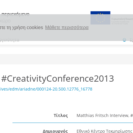
στε τη χρήση cookies
Μάθετε περισσότερα
ργικότητα
Σ
, #CreativityConference2013
hives/edm/ariadne/000124-20.500.12776_16778
Τίτλος
Matthias Fritsch Interview,
Δημιουργός
Εθνικό Κέντρο Τεκμηρίωσης