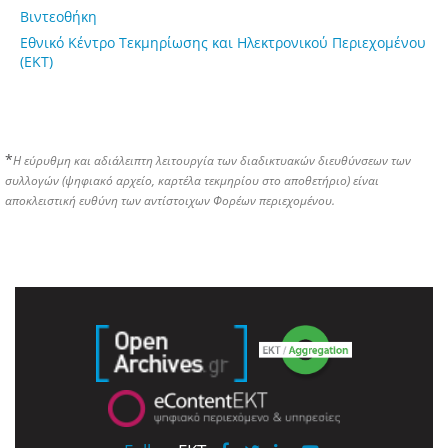
Βιντεοθήκη
Εθνικό Κέντρο Τεκμηρίωσης και Ηλεκτρονικού Περιεχομένου
(ΕΚΤ)
*
Η εύρυθμη και αδιάλειπτη λειτουργία των διαδικτυακών διευθύνσεων των
συλλογών (ψηφιακό αρχείο, καρτέλα τεκμηρίου στο αποθετήριο) είναι
αποκλειστική ευθύνη των αντίστοιχων Φορέων περιεχομένου.