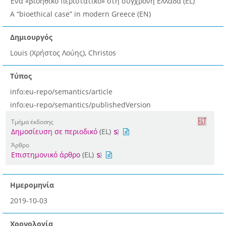
Ένα «βιοηθικό περιστατικό» στη σύγχρονη Ελλάδα (EL)
A “bioethical case” in modern Greece (EN)
Δημιουργός
Louis (Χρήστος Λούης), Christos
Τύπος
info:eu-repo/semantics/article
info:eu-repo/semantics/publishedVersion
Τμήμα έκδοσης
Δημοσίευση σε περιοδικό
(EL)
Άρθρο
Επιστημονικό άρθρο
(EL)
Ημερομηνία
2019-10-03
Χρονολογία