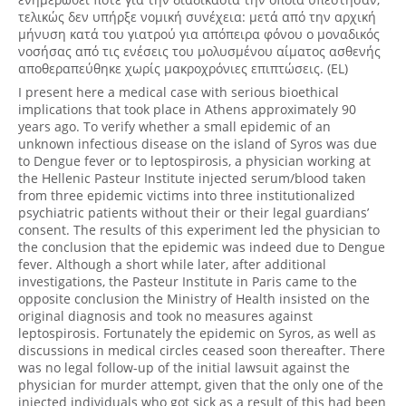
τελικώς δεν υπήρξε νομική συνέχεια: μετά από την αρχική
μήνυση κατά του γιατρού για απόπειρα φόνου ο μοναδικός
νοσήσας από τις ενέσεις του μολυσμένου αίματος ασθενής
αποθεραπεύθηκε χωρίς μακροχρόνιες επιπτώσεις. (EL)
I present here a medical case with serious bioethical
implications that took place in Athens approximately 90
years ago. To verify whether a small epidemic of an
unknown infectious disease on the island of Syros was due
to Dengue fever or to leptospirosis, a physician working at
the Hellenic Pasteur Institute injected serum/blood taken
from three epidemic victims into three institutionalized
psychiatric patients without their or their legal guardians’
consent. The results of this experiment led the physician to
the conclusion that the epidemic was indeed due to Dengue
fever. Although a short while later, after additional
investigations, the Pasteur Institute in Paris came to the
opposite conclusion the Ministry of Health insisted on the
original diagnosis and took no measures against
leptospirosis. Fortunately the epidemic on Syros, as well as
discussions in medical circles ceased soon thereafter. There
was no legal follow-up of the initial lawsuit against the
physician for murder attempt, given that the only one of the
injected individuals who got sick as a result of this had been