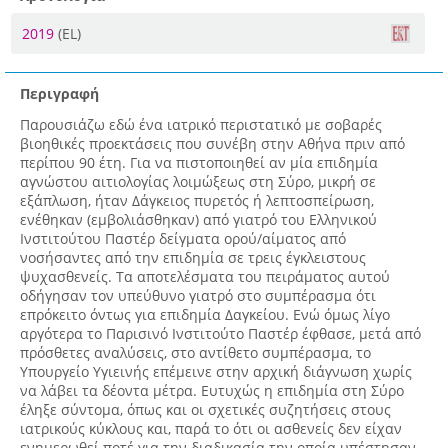
2019
(EL)
Περιγραφή
Παρουσιάζω εδώ ένα ιατρικό περιστατικό με σοβαρές
βιοηθικές προεκτάσεις που συνέβη στην Αθήνα πριν από
περίπου 90 έτη. Για να πιστοποιηθεί αν μία επιδημία
αγνώστου αιτιολογίας λοιμώξεως στη Σύρο, μικρή σε
εξάπλωση, ήταν Δάγκειος πυρετός ή λεπτοσπείρωση,
ενέθηκαν (εμβολιάσθηκαν) από γιατρό του Ελληνικού
Ινστιτούτου Παστέρ δείγματα ορού/αίματος από
νοσήσαντες από την επιδημία σε τρεις έγκλειστους
ψυχασθενείς. Τα αποτελέσματα του πειράματος αυτού
οδήγησαν τον υπεύθυνο γιατρό στο συμπέρασμα ότι
επρόκειτο όντως για επιδημία Δαγκείου. Ενώ όμως λίγο
αργότερα το Παρισινό Ινστιτούτο Παστέρ έφθασε, μετά από
πρόσθετες αναλύσεις, στο αντίθετο συμπέρασμα, το
Υπουργείο Υγιεινής επέμεινε στην αρχική διάγνωση χωρίς
να λάβει τα δέοντα μέτρα. Ευτυχώς η επιδημία στη Σύρο
έληξε σύντομα, όπως και οι σχετικές συζητήσεις στους
ιατρικούς κύκλους και, παρά το ότι οι ασθενείς δεν είχαν
ενημερωθεί ποτέ για την διαδικασία την οποία υπέστησαν,