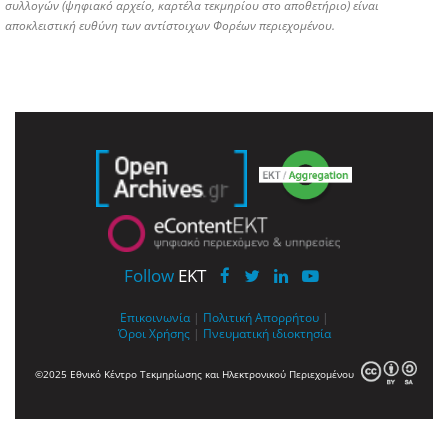
συλλογών (ψηφιακό αρχείο, καρτέλα τεκμηρίου στο αποθετήριο) είναι
αποκλειστική ευθύνη των αντίστοιχων Φορέων περιεχομένου.
Follow
EKT
Επικοινωνία
|
Πολιτική Απορρήτου
|
Όροι Χρήσης
|
Πνευματική ιδιοκτησία
©2025 Εθνικό Κέντρο Τεκμηρίωσης και Ηλεκτρονικού Περιεχομένου