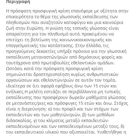
Περιγραφή
Η πρόσφατη προσφυγική κρίση επανέφερε με οξύτητα στην
επικαιρότητα το θέμα της γλωσσικής εκπαίδευσης των
πληθυσμών που αναζητούν καταφύγιο και μια καινούρια
ζωή στην Ευρώπη. Η γνώση της τοπικής γλώσσας είναι
απαραίτητη για τον πληθυσμό αυτό, προκειμένου να
επιτύχει τη βελτίωση της κοινωνικοοικονομικής και
επαγγελματικής του κατάστασης. Στην Ελλάδα, τις
προηγούμενες δεκαετίες υπήρξε πρόνοια για την γλωσσική
εκπαίδευση μεταναστών/ριών από δημόσιους φορείς και
ταυτόχρονα από πρωτοβουλίες εθελοντικών ομάδων.
Ωστόσο, κατά την πρόσφατη προσφυγική κρίση
σημειώνεται δραστηριοποίηση κυρίως ανθρωπιστικών
οργανώσεων και εθελοντών/ριών σε αυτόν τον τομέα,
ιδιαίτερα σε ό,τι αφορά εφήβους άνω των 15 ετών και
ενήλικες.H μελέτη εστιάζει σε περιβάλλοντα μη τυπικής
εκπαίδευσης που προσφέρουν δωρεάν μαθήματα γλώσσας
σε μετανάστες/ριες και πρόσφυγες 15 ετών και άνω. Στόχος
είναι η διερεύνηση: α) του προφίλ και των στόχων των
εκπαιδευτών και των μαθητών/ριών, β) των μεθόδων
διδασκαλίας, γ) του κλίματος μεταξύ εκπαιδευτών-
εκπαιδευομένων και των εκπαιδευομένων μεταξύ τους, δ)
του εκπαιδευτικού υλικού που αξιοποιείται. Υιοθετήθηκε η