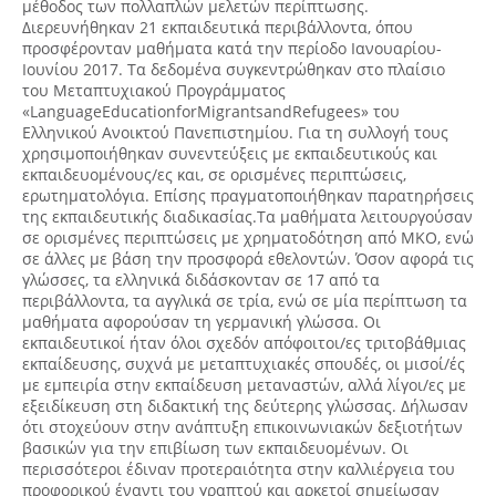
μέθοδος των πολλαπλών μελετών περίπτωσης.
Διερευνήθηκαν 21 εκπαιδευτικά περιβάλλοντα, όπου
προσφέρονταν μαθήματα κατά την περίοδο Ιανουαρίου-
Ιουνίου 2017. Τα δεδομένα συγκεντρώθηκαν στο πλαίσιο
του Μεταπτυχιακού Προγράμματος
«LanguageEducationforMigrantsandRefugees» του
Ελληνικού Ανοικτού Πανεπιστημίου. Για τη συλλογή τους
χρησιμοποιήθηκαν συνεντεύξεις με εκπαιδευτικούς και
εκπαιδευομένους/ες και, σε ορισμένες περιπτώσεις,
ερωτηματολόγια. Επίσης πραγματοποιήθηκαν παρατηρήσεις
της εκπαιδευτικής διαδικασίας.Τα μαθήματα λειτουργούσαν
σε ορισμένες περιπτώσεις με χρηματοδότηση από ΜΚΟ, ενώ
σε άλλες με βάση την προσφορά εθελοντών. Όσον αφορά τις
γλώσσες, τα ελληνικά διδάσκονταν σε 17 από τα
περιβάλλοντα, τα αγγλικά σε τρία, ενώ σε μία περίπτωση τα
μαθήματα αφορούσαν τη γερμανική γλώσσα. Οι
εκπαιδευτικοί ήταν όλοι σχεδόν απόφοιτοι/ες τριτοβάθμιας
εκπαίδευσης, συχνά με μεταπτυχιακές σπουδές, οι μισοί/ές
με εμπειρία στην εκπαίδευση μεταναστών, αλλά λίγοι/ες με
εξειδίκευση στη διδακτική της δεύτερης γλώσσας. Δήλωσαν
ότι στοχεύουν στην ανάπτυξη επικοινωνιακών δεξιοτήτων
βασικών για την επιβίωση των εκπαιδευομένων. Οι
περισσότεροι έδιναν προτεραιότητα στην καλλιέργεια του
προφορικού έναντι του γραπτού και αρκετοί σημείωσαν