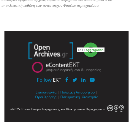
αποκλειστική ευθύνη των αντίστοιχων Φορέων περιεχομένου.
Follow
EKT
Επικοινωνία
|
Πολιτική Απορρήτου
|
Όροι Χρήσης
|
Πνευματική ιδιοκτησία
©2025 Εθνικό Κέντρο Τεκμηρίωσης και Ηλεκτρονικού Περιεχομένου