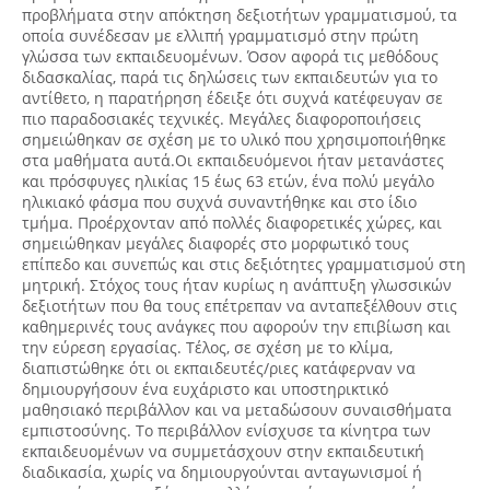
προβλήματα στην απόκτηση δεξιοτήτων γραμματισμού, τα
οποία συνέδεσαν με ελλιπή γραμματισμό στην πρώτη
γλώσσα των εκπαιδευομένων. Όσον αφορά τις μεθόδους
διδασκαλίας, παρά τις δηλώσεις των εκπαιδευτών για το
αντίθετο, η παρατήρηση έδειξε ότι συχνά κατέφευγαν σε
πιο παραδοσιακές τεχνικές. Μεγάλες διαφοροποιήσεις
σημειώθηκαν σε σχέση με το υλικό που χρησιμοποιήθηκε
στα μαθήματα αυτά.Οι εκπαιδευόμενοι ήταν μετανάστες
και πρόσφυγες ηλικίας 15 έως 63 ετών, ένα πολύ μεγάλο
ηλικιακό φάσμα που συχνά συναντήθηκε και στο ίδιο
τμήμα. Προέρχονταν από πολλές διαφορετικές χώρες, και
σημειώθηκαν μεγάλες διαφορές στο μορφωτικό τους
επίπεδο και συνεπώς και στις δεξιότητες γραμματισμού στη
μητρική. Στόχος τους ήταν κυρίως η ανάπτυξη γλωσσικών
δεξιοτήτων που θα τους επέτρεπαν να ανταπεξέλθουν στις
καθημερινές τους ανάγκες που αφορούν την επιβίωση και
την εύρεση εργασίας. Τέλος, σε σχέση με το κλίμα,
διαπιστώθηκε ότι οι εκπαιδευτές/ριες κατάφερναν να
δημιουργήσουν ένα ευχάριστο και υποστηρικτικό
μαθησιακό περιβάλλον και να μεταδώσουν συναισθήματα
εμπιστοσύνης. Το περιβάλλον ενίσχυσε τα κίνητρα των
εκπαιδευομένων να συμμετάσχουν στην εκπαιδευτική
διαδικασία, χωρίς να δημιουργούνται ανταγωνισμοί ή