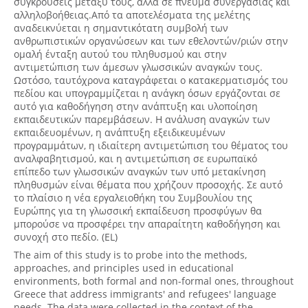
συγκρούσεις μεταξύ τους, αλλά σε πνεύμα συνεργασίας και
αλληλοβοήθειας.Από τα αποτελέσματα της μελέτης
αναδεικνύεται η σημαντικότατη συμβολή των
ανθρωπιστικών οργανώσεων και των εθελοντών/ριών στην
ομαλή ένταξη αυτού του πληθυσμού και στην
αντιμετώπιση των άμεσων γλωσσικών αναγκών τους.
Ωστόσο, ταυτόχρονα καταγράφεται ο κατακερματισμός του
πεδίου και υπογραμμίζεται η ανάγκη όσων εργάζονται σε
αυτό για καθοδήγηση στην ανάπτυξη και υλοποίηση
εκπαιδευτικών παρεμβάσεων. Η ανάλυση αναγκών των
εκπαιδευομένων, η ανάπτυξη εξειδικευμένων
προγραμμάτων, η ιδιαίτερη αντιμετώπιση του θέματος του
αναλφαβητισμού, και η αντιμετώπιση σε ευρωπαϊκό
επίπεδο των γλωσσικών αναγκών των υπό μετακίνηση
πληθυσμών είναι θέματα που χρήζουν προσοχής. Σε αυτό
το πλαίσιο η νέα εργαλειοθήκη του Συμβουλίου της
Ευρώπης για τη γλωσσική εκπαίδευση προσφύγων θα
μπορούσε να προσφέρει την απαραίτητη καθοδήγηση και
συνοχή στο πεδίο. (EL)
The aim of this study is to probe into the methods,
approaches, and principles used in educational
environments, both formal and non-formal ones, throughout
Greece that address immigrants' and refugees' language
needs. The data were collected in the context of the