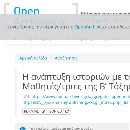
Συνεχίζοντας την περιήγηση στο
OpenArchives
.gr
, αποδέχε
Αναζήτηση
Πλοήγηση
Διαλειτου
Αρχική σελίδα
Αναζήτηση
Η ανάπτυξη ιστοριών με τ
Μαθητές/τριες της Β’ Τάξ
URI:
https://www.openarchives.gr/aggregator-openarch
https%3A__ejournals.epublishing.ekt.gr_index.php_dial
RDF/XML
JSON-LD
Το τεκμήριο παρέχεται από τον φορέα :