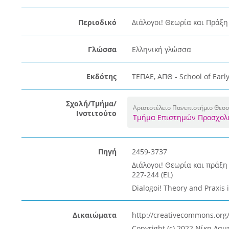
Περιοδικό
Διάλογοι! Θεωρία και Πράξη
Γλώσσα
Ελληνική γλώσσα
Εκδότης
ΤΕΠΑΕ, ΑΠΘ - School of Earl
Σχολή/Τμήμα/
Αριστοτέλειο Πανεπιστήμιο Θεσσ
Ινστιτούτο
Τμήμα Επιστημών Προσχολι
Πηγή
2459-3737
Διάλογοι! Θεωρία και πράξη 
227-244 (EL)
Dialogoi! Theory and Praxis i
Δικαιώματα
http://creativecommons.org/
Copyright (c) 2022 Νίκη Λα