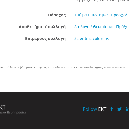
Πάροχος
Τμήμα Επιστημών Προσχολικ
Αποθετήριο / συλλογή
Διάλογοι! Θεωρία και Πράξη
Επιμέρους συλλογή
Scientific columns
ων συλλογών (ψηφιακό αρχείο, καρτέλα τεκμηρίου στο αποθετήριο) είναι αποκλειστ
Follow
EKT