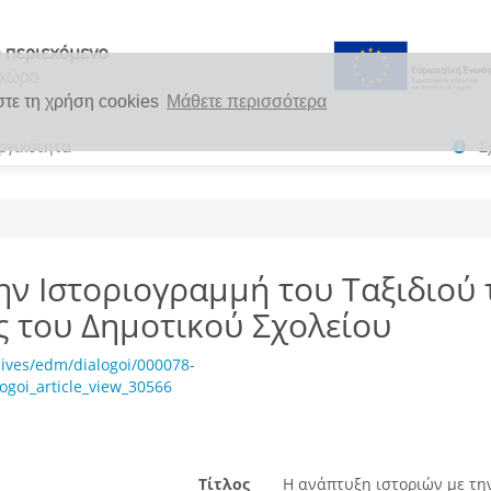
στε τη χρήση cookies
Μάθετε περισσότερα
ργικότητα
Σ
ην Ιστοριογραμμή του Ταξιδιού
ης του Δημοτικού Σχολείου
ives/edm/dialogoi/000078-
ogoi_article_view_30566
Τίτλος
Η ανάπτυξη ιστοριών με τη