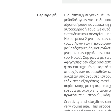
Περιγραφή
Η ανάπτυξη συγκεκριμένων 
μεθοδολογιών για τη δημιο
αξιοποιήσουν δυναμικά τη μ
αυτοέκφρασή τους. Σε αυτό 
εκπαιδευτικού σεναρίου με 
Ήρωα’ μέσω 2 μνημονικών ε
τριών λόγω των περιορισμώ
μαθητές/τριες δημιουργώντα
μνημονικών εργαλείων, του 
του Ήρωα’. Σύμφωνα με τα α
Αφήγησης’ δεν είχε ουσιαστ
ήταν επιτυχημένη. Παρ’ όλα
υπαρχόντων παραμυθιών και 
άλλαξαν υπάρχουσες ιστορί
ελάχιστες εξαιρέσεις, εντελ
περίπτωσης με τη συμμετοχ
έρευνα με στόχο την ανάπτ
πρωτότυπων ιστοριών, κόσμ
Creativity and storylines ca
very young age. This proposi
writing and storytelling in t