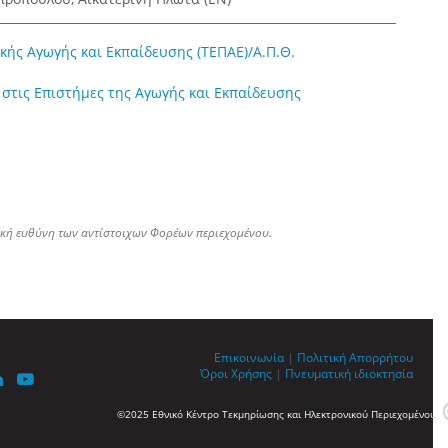
ής Αγωγής και Εκπαίδευσης (ΤΕΠΑΕ)/Α.Π.Θ.
 στις Επιστήμες της Αγωγής και Εκπαίδευσης
ική ευθύνη των αντίστοιχων Φορέων περιεχομένου.
Επικοινωνία
|
Πολιτική Απορρήτου
Όροι Χρήσης
|
Πνευματική ιδιοκτησία
©2025 Εθνικό Κέντρο Τεκμηρίωσης και Ηλεκτρονικού Περιεχομένου