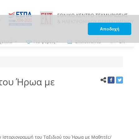
Αποδοχή
χετικά
Για φορείς
Επικοινωνία
ΕΛ
•
EN
 του Ήρωα με
ν Ιστοριογραμμή του Ταξιδιού του Ήρωα με Μαθητές/