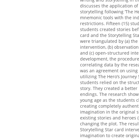
discusses the application of
storytelling following ‘The H
mnemonic tools with the indi
restrictions. Fifteen (15) st
students created stories befo
card and the Storytelling Sta
were triangulated by (a) the
intervention, (b) observatio
and (c) open-structured inte
development, the procedure 
correlating data by the rese
was an agreement on using t
utilizing The Hero’s Journey
students relied on the struc
story. They created a better
endings. The research showe
young age as the students c
creating completely authentic
imagination in the original 
existing stories and heroes 
changing the plot. The resul
Storytelling Star card inter
imagination to create origin