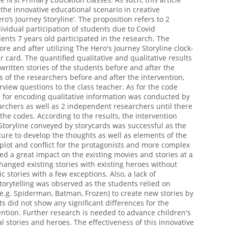
 the innovative educational scenario in creative
ero’s Journey Storyline’. The proposition refers to 2
vidual participation of students due to Covid
udents 7 years old participated in the research. The
re and after utilizing The Hero's Journey Storyline clock-
r card. The quantified qualitative and qualitative results
 written stories of the students before and after the
ns of the researchers before and after the intervention,
rview questions to the class teacher. As for the code
for encoding qualitative information was conducted by
archers as well as 2 independent researchers until there
he codes. According to the results, the intervention
 Storyline conveyed by storycards was successful as the
ture to develop the thoughts as well as elements of the
 plot and conflict for the protagonists and more complex
d a great impact on the existing movies and stories at a
hanged existing stories with existing heroes without
 stories with a few exceptions. Also, a lack of
storytelling was observed as the students relied on
(e.g. Spiderman, Batman, Frozen) to create new stories by
ts did not show any significant differences for the
vention. Further research is needed to advance children's
al stories and heroes. The effectiveness of this innovative