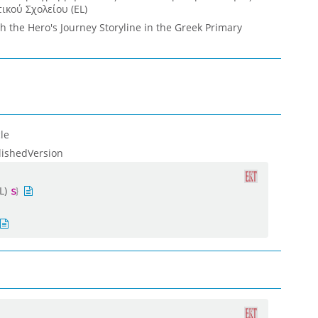
τικού Σχολείου (EL)
h the Hero's Journey Storyline in the Greek Primary
le
lishedVersion
L)