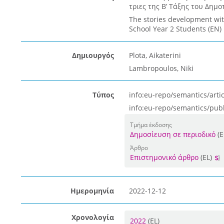
τριες της Β’ Τάξης του Δημο
The stories development wit
School Year 2 Students (EN)
Δημιουργός
Plota, Aikaterini
Lambropoulos, Niki
Τύπος
info:eu-repo/semantics/artic
info:eu-repo/semantics/pub
Τμήμα έκδοσης
Δημοσίευση σε περιοδικό
(E
Άρθρο
Επιστημονικό άρθρο
(EL)
Ημερομηνία
2022-12-12
Χρονολογία
2022
(EL)