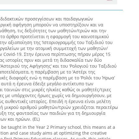
διδακτικών προσεγγίσεων και παιδαγωγικών
υργική αφήγηση μπορούν να υποστηρίξουν και να
άθηση, τις δεξιότητες των μαθητών/τριών και την
το άρθρο προτείνεται η εφαρμογή του καινοτομικού
την αξιοποίηση της ‘Ιστοριογραμμής του Ταξιδιού του
ργαλείων με την ατομική συμμετοχή των μαθητών/
ν Covid-19. Στην έρευνα περίπτωσης πήραν μέρος 15
ς ιστορίες πριν και μετά τη διδασκαλία των δύο
‘Αστεριού της Αφήγησης’ και του ‘Ρολογιού του Ταξιδιού
ποτελέσματα, η παρέμβαση με το ‘Αστέρι της
ικές διαφορές ενώ η παρέμβαση με το ‘Ρολόι του Ήρωα’
 αυτά η έρευνα έδειξε μεγάλο αντίκτυπο των
ταινιών στις μικρές ηλικίες καθώς οι μαθητές/τριες
ες με υπάρχοντες ήρωες χωρίς να δημιουργήσουν, με
ώς αυθεντικές ιστορίες. Επειδή η έρευνα είναι μελέτη
ή μικρού αριθμού μαθητών/τριών χρειάζεται περαιτέρω
υξη της φαντασίας των παιδιών για τη δημιουργία
ων και ηρώων. (EL)
n be taught in the Year 2 Primary school, this means at a
tion and case study aims at optimizing the creative
he first Primary Education classes. As such, this article