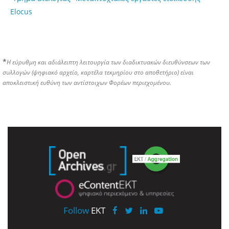
Elocus
*
Η εύρυθμη και αδιάλειπτη λειτουργία των διαδικτυακών διευθύνσεων των
συλλογών (ψηφιακό αρχείο, καρτέλα τεκμηρίου στο αποθετήριο) είναι
αποκλειστική ευθύνη των αντίστοιχων Φορέων περιεχομένου.
Follow
EKT