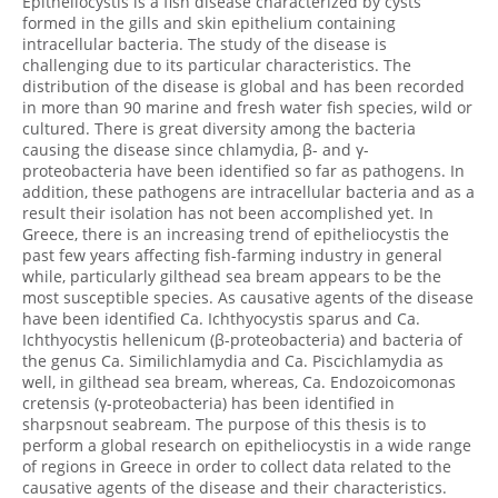
Epitheliocystis is a fish disease characterized by cysts
formed in the gills and skin epithelium containing
intracellular bacteria. The study of the disease is
challenging due to its particular characteristics. The
distribution of the disease is global and has been recorded
in more than 90 marine and fresh water fish species, wild or
cultured. There is great diversity among the bacteria
causing the disease since chlamydia, β- and γ-
proteobacteria have been identified so far as pathogens. In
addition, these pathogens are intracellular bacteria and as a
result their isolation has not been accomplished yet. In
Greece, there is an increasing trend of epitheliocystis the
past few years affecting fish-farming industry in general
while, particularly gilthead sea bream appears to be the
most susceptible species. As causative agents of the disease
have been identified Ca. Ichthyocystis sparus and Ca.
Ichthyocystis hellenicum (β-proteobacteria) and bacteria of
the genus Ca. Similichlamydia and Ca. Piscichlamydia as
well, in gilthead sea bream, whereas, Ca. Endozoicomonas
cretensis (γ-proteobacteria) has been identified in
sharpsnout seabream. The purpose of this thesis is to
perform a global research on epitheliocystis in a wide range
of regions in Greece in order to collect data related to the
causative agents of the disease and their characteristics.