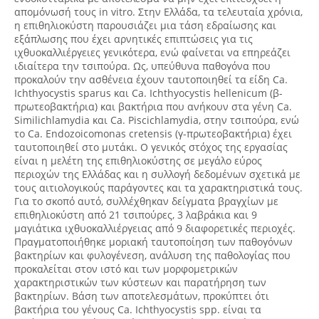
απομόνωσή τους in vitro. Στην Ελλάδα, τα τελευταία χρόνια,
η επιθηλιοκύστη παρουσιάζει μια τάση εδραίωσης και
εξάπλωσης που έχει αρνητικές επιπτώσεις για τις
ιχθυοκαλλιέργειες γενικότερα, ενώ φαίνεται να επηρεάζει
ιδιαίτερα την τσιπούρα. Ως, υπεύθυνα παθογόνα που
προκαλούν την ασθένεια έχουν ταυτοποιηθεί τα είδη Ca.
Ichthyocystis sparus και Ca. Ichthyocystis hellenicum (β-
πρωτεοβακτήρια) και βακτήρια που ανήκουν στα γένη Ca.
Similichlamydia και Ca. Piscichlamydia, στην τσιπούρα, ενώ
το Ca. Endozoicomonas cretensis (γ-πρωτεοβακτήρια) έχει
ταυτοποιηθεί στο μυτάκι. Ο γενικός στόχος της εργασίας
είναι η μελέτη της επιθηλιοκύστης σε μεγάλο εύρος
περιοχών της Ελλάδας και η συλλογή δεδομένων σχετικά με
τους αιτιολογικούς παράγοντες και τα χαρακτηριστικά τους.
Για το σκοπό αυτό, συλλέχθηκαν δείγματα βραγχίων με
επιθηλιοκύστη από 21 τσιπούρες, 3 λαβράκια και 9
μαγιάτικα ιχθυοκαλλιέργειας από 9 διαφορετικές περιοχές.
Πραγματοποιήθηκε μοριακή ταυτοποίηση των παθογόνων
βακτηρίων και φυλογένεση, ανάλυση της παθολογίας που
προκαλείται στον ιστό και των μορφομετρικών
χαρακτηριστικών των κύστεων και παρατήρηση των
βακτηρίων. Βάση των αποτελεσμάτων, προκύπτει ότι
βακτήρια του γένους Ca. Ichthyocystis spp. είναι τα