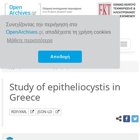
Συνεχίζοντας την περιήγηση στο
OpenArchives
.gr
, αποδέχεστε τη χρήση cookies
Μάθετε περισσότερα
Toggle
navigat
Αποδοχή
Αρχική σελίδα
Αναζήτηση
Study of epitheliocystis in
Greece
RDF/XML
JSON-LD