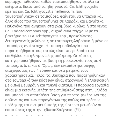
κυρίαρχα παθογόνα καθώς ταυτοποιήθηκαν σε όλα τα
δείγματα. Εκτός από τα ήδη γνωστά, Ca. Ichthyocystis
sparus και Ca. Ichthyocystis hellenicum, που
ταυτοποιήθηκαν σε τσιπούρες, φαίνεται να υπάρχει και
άλλο είδος που ταυτοποιήθηκε σε λαβράκι και μαγιάτικα.
Παθογόνα που ανήκουν στα χλαμύδια κυρίως, ή στο γένος
Ca. Endozoicomonas spp., συχνά συνυπάρχουν με τα
βακτήρια του Ca. Ichthyocystis spp., προκαλώντας
δευτερογενείς μολύνσεις σε τσιπούρες-λαβράκια ή μόνο σε
τσιπούρες αντίστοιχα. Η τυπική παθολογία που
παρατηρήθηκε στους ιστούς είναι υπερπλασία του
επιθηλίου και φλεγμονώδης απόκριση. Οι κύστεις
κατηγοριοποιήθηκαν με βάση τη μορφολογία τους σε 4
τύπους: a, b, c, και d. Όμως, δεν εντοπίστηκε σαφής
διαχωρισμός των 4 τύπων και στα μετρικά τους
χαρακτηριστικά. Τέλος, τα βακτήρια που παρατηρήθηκαν
στο εσωτερικό των κύστεων είναι στρογγυλά ή ελλειψοειδή,
με διπλή μεμβράνη και πυκνή διάταξη. Η παρούσα εργασία
είναι μια εκτενής μελέτη της επιθηλιοκύστης στην Ελλάδα
και μπορεί να αποτελέσει βάση για περεταίρω έρευνα της
ασθένειας και των παραγόντων της καθώς και τρόπων
πρόληψης και αντιμετώπισής της ώστε να μειωθούν οι
επιπτώσεις της στην ιχθυοκαλλιέργεια. (EL)