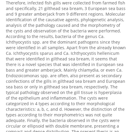
Therefore, infected fish gills were collected from farmed fish
and specifically, 21 gilthead sea bream, 3 European sea bass
and 9 greater amberjack from 9 different regions. Molecular
identification of the causative agents, phylogenetic analysis,
analysis of the pathology caused and the morphometry of
the cysts and observation of the bacteria were performed.
According to the results, bacteria of the genus Ca.
Ichthyocystis spp. are the dominant pathogens since they
were identified in all samples. Apart from the already known
Ca. Ichthyocystis sparus and Ca. Ichthyocystis hellenicum
that were identified in gilthead sea bream, it seems that
there is a novel species that was identified in European sea
bass and greater amberjack. Mainly chlamydia, or even Ca.
Endozoicomonas spp. are often, also present as secondary
coinfections of the gills in gilthead sea bream and European
sea bass or only in gilthead sea bream, respectively. The
typical pathology observed on the gill tissue is hyperplasia
of the epithelium and inflammation. The cysts were
categorized in 4 types according to their morphological
characteristics: a, b, c, and d. However, the distinction of the
types according to their morphometrics was not quite
adequate. Finally, the bacteria observed in the cysts were
circular or ellipsoid with double membrane, presenting a
compact and dense distribution. The present thesis is an