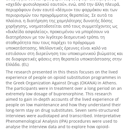
«σχεδόν φυσιολογικού εαυτού», ενώ, από την άλλη πλευρά,
περιγράφουν έναν εαυτό «δέσμιο» του φαρμάκου και των
περιορισμών του προγράμματος θεραπείας. Σε αυτά τα
πλαίσια, η διατήρηση της χαμηλότερης δυνατής δόσης
χορήγησης, νοηματοδοτείται από τους συμμετέχοντες ως
«δικλείδα ασφαλείας», προκειμένου να μπορέσουν να
διατηρήσουν με τον λιγότερο δεσμευτικό τρόπο, τη
σταθερότητα που τους παρέχει το πρόγραμμα
υποκατάστασης. Μελλοντικές έρευνες είναι καλό να
εστιάσουν στη διερεύνηση του υποκειμενικού βιώματος και
σε διαφορετικές φάσεις στη θεραπεία υποκατάστασης στην
Ελλάδα. (EL)
The research presented in this thesis focuses on the lived
experience of people on opioid substitution programmes in
the Greek Organization Against Drugs (OKANA) in Athens.
The participants were in treatment over a long period on an
extremely low dosage of buprenorphine. This research
aimed to gain in-depth accounts of the lived experience of
people on low maintenance and how they understand their
long-term stay on drug substitutes. Seven semi-structured
interviews were audiotaped and transcribed. Interpretative
Phenomenological Analysis (IPA) procedures were used to
analyse the interview data and to explore how opioid-