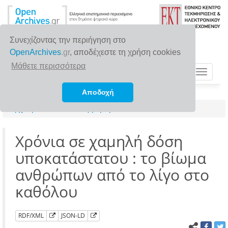
Συνεχίζοντας την περιήγηση στο
OpenArchives
.gr
, αποδέχεστε τη χρήση cookies
Μάθετε περισσότερα
Toggle
navigat
Αποδοχή
Αρχική σελίδα
Αναζήτηση
Χρόνια σε χαμηλή δόση
υποκατάστατου : το βίωμα
ανθρώπων από το λίγο στο
καθόλου
RDF/XML
JSON-LD