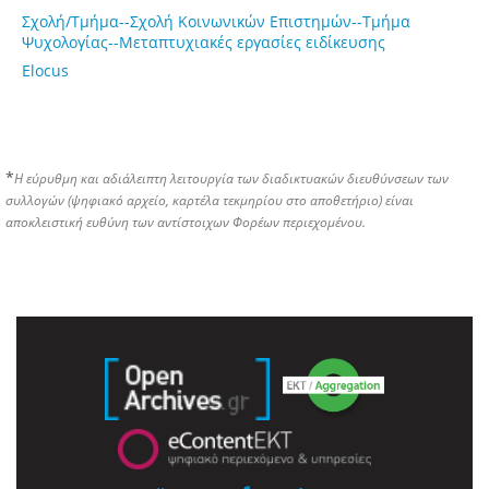
Σχολή/Τμήμα--Σχολή Κοινωνικών Επιστημών--Τμήμα
Ψυχολογίας--Μεταπτυχιακές εργασίες ειδίκευσης
Elocus
*
Η εύρυθμη και αδιάλειπτη λειτουργία των διαδικτυακών διευθύνσεων των
συλλογών (ψηφιακό αρχείο, καρτέλα τεκμηρίου στο αποθετήριο) είναι
αποκλειστική ευθύνη των αντίστοιχων Φορέων περιεχομένου.