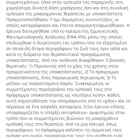
συμμετεχόντων, τόσο στην εμπειρία της παραμονής στη
χαμηλότερη δυνατή δόση χορήγησης όσο και στη συνολική
εμπειρία της μακροχρόνιας θεραπείας με υποκατάστατα.
Πραγματοποιήθηκαν 7 ημι-δομημένες συνεντεύξεις, οι
οποίες καταγράφηκαν και έπειτα απομαγνητοφωνήθηκαν. Η
έρευνα διενεργήθηκε υπό το πρίσμα της Ερμηνευτικής
Φαινομενολογικής Ανάλυσης (ΕΦΑ-IPA), μέσω της οποίας
επιδιώχθηκε η διερεύνηση του τρόπου που τα εξαρτημένα
σε οπιοειδή άτομα περιγράφουν τη ζωή τους πριν αλλά και
κατά τη διάρκεια του θεραπευτικού προγράμματος
υποκατάστασης. Από την ανάλυση διακρίθηκαν 3 βασικές
θεματικές: 1) Περνώντας από το χάος της χρήσης στην
πραγματικότητα της υποκατάστασης, 2) Το πρόγραμμα
υποκατάστασης, ένας παραγωγικός περιορισμός 3) Το
μέλλον, ως παρατεταμένο παρόν. Συγκεκριμένα, οι
συμμετέχοντες περιέγραψαν την εμπλοκή τους στο
πρόγραμμα υποκατάστασης ως «σωτήρια λύση», καθώς
αυτή σηματοδότησε την απομάκρυνση από το «χάος» και το
πέρασμα σε ένα ασφαλές καταφύγιο. Στην έρευνα επίσης
υπογραμμίζεται η ύπαρξη αντιφάσεων- αμφισημίας στον
τρόπο που οι συμμετέχοντες βιώνουν τη μακροχρόνια
εμπλοκή τους στη θεραπεία. Από τη μια πλευρά, όπως
περιγράφουν, το πρόγραμμα καλύπτει τη σωματική τους
ανάγκη για ουσία, προσφέροντας τους την αίσθηση ενός