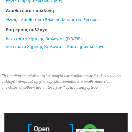
Εθνικό Ίδρυμα Ερευνών (ΕΙΕ)
Αποθετήριο / συλλογή
Ήλιος - Αποθετήριο Εθνικού Ιδρύματος Ερευνών
Επιμέρους συλλογή
Ινστιτούτο Χημικής Βιολογίας (ΙΧΒ/ΕΙΕ)
νστιτούτο Χημικής Βιολογίας - Επιστημονικό έργο
*
Η εύρυθμη και αδιάλειπτη λειτουργία των διαδικτυακών διευθύνσεων των
συλλογών (ψηφιακό αρχείο, καρτέλα τεκμηρίου στο αποθετήριο) είναι
αποκλειστική ευθύνη των αντίστοιχων Φορέων περιεχομένου.