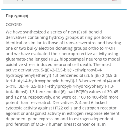
Περιγραφή
OXFORD
We have synthesized a series of new (E) stilbenoid
derivatives containing hydroxy groups at ring positions
identical or similar to those of trans-resveratrol and bearing
one or two bulky electron donating groups ortho to 4'-OH
and we have evaluated their neuroprotective activity using
glutamate-challenged HT22 hippocampal neurons to model
oxidative stress-induced neuronal cell death. The most
active derivatives, 5-{(E)-2-[3,5-bis(1-ethylpropyl)-4-
hydroxyphenyl]ethenyl}-1,3-benzenediol (2), 5-[(E)-2-(3,5-di-
tert-butyl-4-hydroxyphenylethenyl)]-1,3-benzenediol (4) and
5-{(1E, 3E)-4-[3,5-bis(1-ethylpropyl)-4-hydroxyphenyl]-1,3-
butadienyl}-1,3-benzenediol (6), had EC(50) values of 30, 45
and 12 nM, respectively, and were ca. 100 to 400-fold more
potent than resveratrol. Derivatives 2, 4 and 6 lacked
cytotoxic activity against HT22 cells and estrogen receptor
agonist or antagonist activity in estrogen response element-
dependent gene expression and in estrogen-dependent
proliferation of MCF-7 human breast cancer cells. In