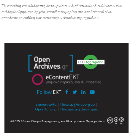
*
Η εύρυθμη και αδιάλειπτη λειτουργία των διαδικτυακών διευθύνσεων των
συλλογών (ψηφιακό αρχείο, καρτέλα τεκμηρίου στο αποθετήριο) είναι
αποκλειστική ευθύνη των αντίστοιχων Φορέων περιεχομένου.
Follow
EKT
Επικοινωνία
|
Πολιτική Απορρήτου
|
Όροι Χρήσης
|
Πνευματική ιδιοκτησία
©2025 Εθνικό Κέντρο Τεκμηρίωσης και Ηλεκτρονικού Περιεχομένου