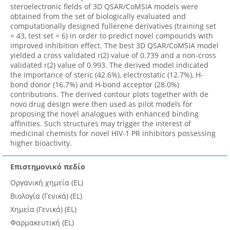
steroelectronic fields of 3D QSAR/CoMSIA models were
obtained from the set of biologically evaluated and
computationally designed fullerene derivatives (training set
= 43, test set = 6) in order to predict novel compounds with
improved inhibition effect. The best 3D QSAR/CoMSIA model
yielded a cross validated r(2) value of 0.739 and a non-cross
validated r(2) value of 0.993. The derived model indicated
the importance of steric (42.6%), electrostatic (12.7%), H-
bond donor (16.7%) and H-bond acceptor (28.0%)
contributions. The derived contour plots together with de
novo drug design were then used as pilot models for
proposing the novel analogues with enhanced binding
affinities. Such structures may trigger the interest of
medicinal chemists for novel HIV-1 PR inhibitors possessing
higher bioactivity.
Επιστημονικό πεδίο
Οργανική χημεία (EL)
Βιολογία (Γενικά) (EL)
Χημεία (Γενικά) (EL)
Φαρμακευτική (EL)