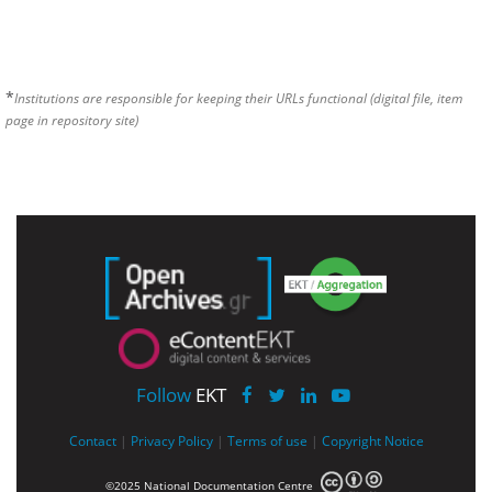
*
Institutions are responsible for keeping their URLs functional (digital file, item
page in repository site)
Follow
EKT
Contact
|
Privacy Policy
|
Terms of use
|
Copyright Notice
©2025 National Documentation Centre