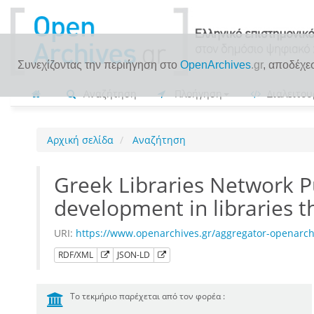
Συνεχίζοντας την περιήγηση στο
OpenArchives
.gr
, αποδέχε
Αναζήτηση
Πλοήγηση
Διαλειτου
Αρχική σελίδα
Αναζήτηση
Greek Libraries Network P
development in libraries 
URI:
https://www.openarchives.gr/aggregator-openarc
RDF/XML
JSON-LD
Το τεκμήριο παρέχεται από τον φορέα :