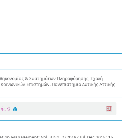
οθηκονομίας & Συστημάτων Πληροφόρησης, Σχολή
& Κοινωνικών Επιστημών, Πανεπιστήμιο Δυτικής Αττικής
κής
ation Management; Vol. 3 No. 2 (2018): Jul-Dec 2018; 15-