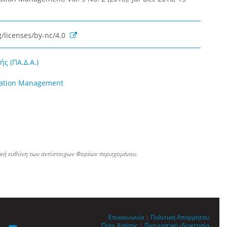
/licenses/by-nc/4.0
ς (ΠΑ.Δ.Α.)
rmation Management
ική ευθύνη των αντίστοιχων Φορέων περιεχομένου.
Επικοινωνία
|
Πολιτική Απορρήτου
Όροι Χρήσης
|
Πνευματική ιδιοκτησία