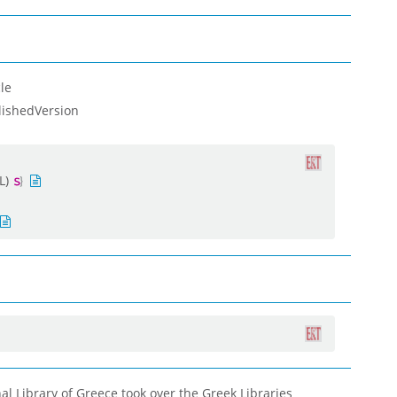
le
lishedVersion
L)
al Library of Greece took over the Greek Libraries