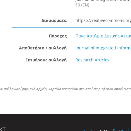
19 (EN)
Δικαιώματα
https://creativecommons.org
Πάροχος
Πανεπιστήμιο Δυτικής Αττική
Αποθετήριο / συλλογή
Journal of Integrated Info
Επιμέρους συλλογή
Research Articles
ων συλλογών (ψηφιακό αρχείο, καρτέλα τεκμηρίου στο αποθετήριο) είναι αποκλειστ