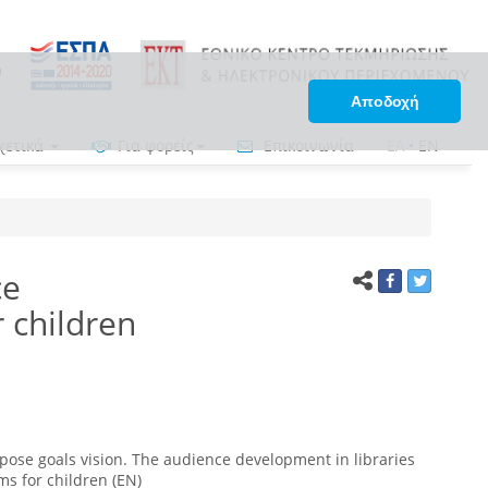
Αποδοχή
χετικά
Για φορείς
Επικοινωνία
ΕΛ
•
EN
ce
 children
pose goals vision. The audience development in libraries
s for children (EN)