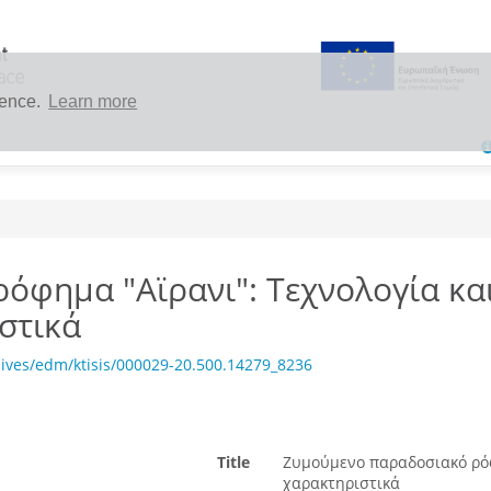
ience.
Learn more
όφημα "Αϊρανι": Τεχνολογία κα
στικά
ives/edm/ktisis/000029-20.500.14279_8236
Title
Ζυμούμενο παραδοσιακό ρόφ
χαρακτηριστικά