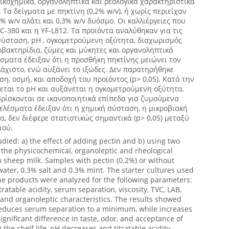
ικοχημικά, οργανοληπτικά και ρεολογικά χαρακτηριστικά
 Τα δείγματα με πηκτίνη (0,2% w/v), ή χωρίς περιείχαν
3% w/v αλάτι και 0,3% w/v δυόσμο. Οι καλλιέργειες που
-380 και η YF-L812. Τα προϊόντα αναλύθηκαν για τις
σύσταση, pH , ογκομετρούμενη οξύτητα, διαχωρισμός
λοβακτηρίδια, ζύμες και μύκητες και οργανοληπτικά
σματα έδειξαν ότι η προσθήκη πηκτίνης μειώνει τον
άχιστο, ενώ αυξάνει το ιξώδες. Δεν παρατηρήθηκε
η, οσμή, και αποδοχή του προϊόντος (p> 0,05). Κατά την
εται το pH και αυξάνεται η ογκομετρούμενη οξύτητα.
ρίσκονται σε ικανοποιητικά επίπεδα για ζυμούμενα
ελέσματα έδειξαν ότι η χημική σύσταση, η μικροβιακή
α, δεν διέφερε στατιστικώς σημαντικά (p> 0,05) μεταξύ
ιού.
udied: a) the effect of adding pectin and b) using two
n the physicochemical, organoleptic and rheological
m sheep milk. Samples with pectin (0.2%) or without
ater, 0.3% salt and 0.3% mint. The starter cultures used
e products were analyzed for the following parameters:
ratable acidity, serum separation, viscosity, TVC, LAB,
 and organoleptic characteristics. The results showed
 reduces serum separation to a minimum, while increases
ignificant difference in taste, odor, and acceptance of
 the shelf life, pH decreases and titratable acidity