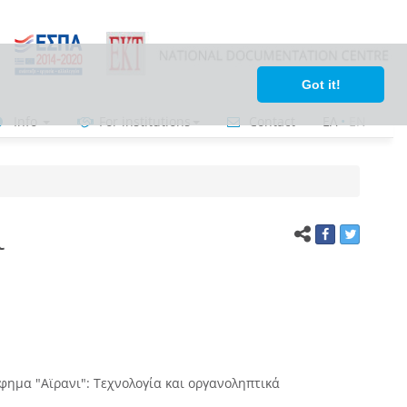
Got it!
Info
For institutions
Contact
ΕΛ
•
ΕΝ
ι
ημα "Αϊρανι": Τεχνολογία και οργανοληπτικά