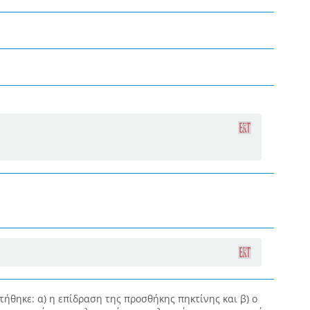
ήθηκε: α) η επίδραση της προσθήκης πηκτίνης και β) ο