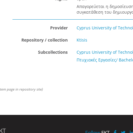
Απαγορεύεται η δημοσίευση
συγκατάθεση του δημιουργο
Provider
Cyprus University of Techno
Repository / collection
Ktisis
Subcollections
Cyprus University of Techno
Πτυχιακές Εργασίες/ Bachel
item page in repository site)
Follow
EKT