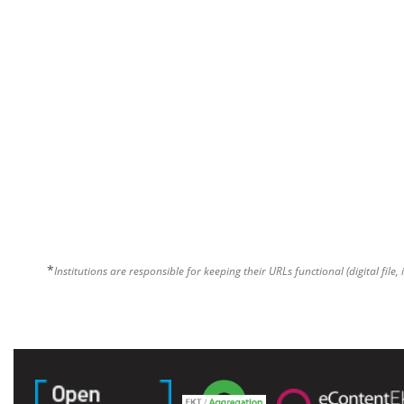
*
Institutions are responsible for keeping their URLs functional (digital file, 