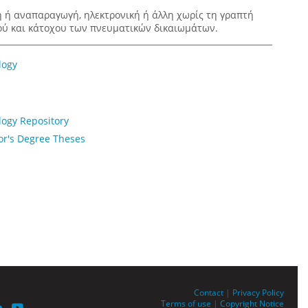
 ή αναπαραγωγή, ηλεκτρονική ή άλλη χωρίς τη γραπτή
ύ και κάτοχου των πνευματικών δικαιωμάτων.
logy
logy Repository
or's Degree Theses
Contact
|
Privacy Policy
Terms of use
|
Copyright Notice