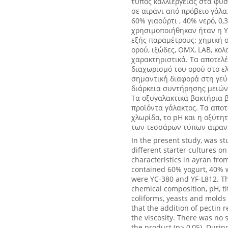
τύπος καλλιέργειας στα φυσ
σε αϊράνι από πρόβειο γάλα.
60% γιαούρτι , 40% νερό, 0,
χρησιμοποιήθηκαν ήταν η YC
εξής παραμέτρους: χημική 
ορού, ιξώδες, ΟΜΧ, LAB, κο
χαρακτηριστικά. Τα αποτελέ
διαχωρισμό του ορού στο ελ
σημαντική διαφορά στη γεύσ
διάρκεια συντήρησης μειών
Τα οξυγαλακτικά βακτήρια β
προϊόντα γάλακτος. Τα αποτ
χλωρίδα, το pH και η οξύτητ
των τεσσάρων τύπων αϊραν
In the present study, was st
different starter cultures o
characteristics in ayran fro
contained 60% yogurt, 40% w
were YC-380 and YF-L812. Th
chemical composition, pH, tit
coliforms, yeasts and molds
that the addition of pectin
the viscosity. There was no s
the product (p> 0,05). During