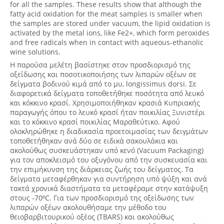
for all the samples. These results show that although the
fatty acid oxidation for the meat samples is smaller when
the samples are stored under vacuum, the lipid oxidation is
activated by the metal ions, like Fe2+, which form peroxides
and free radicals when in contact with aqueous-ethanolic
wine solutions.
Η παρούσα μελέτη βασίστηκε στον προσδιορισμό της
οξείδωσης και ποσοτικοποιήσης των λιπαρών οξέων σε
δείγματα βοδινού κιμά από το μυ, longissimus dorsi. Σε
διαφορετικά δείγματα τοποθετήθηκε ποσότητα από λευκό
και κόκκινο κρασί. Χρησιμοποιήθηκαν κρασιά Κυπριακής
παραγωγής όπου το λευκό κρασί ήταν ποικιλίας Ξυνιστέρι
και το κόκκινο κρασί ποικιλίας Μαραθεύτικο. Αφού
ολοκληρώθηκε η διαδικασία προετοιμασίας των δειγμάτων
τοποθετήθηκαν ανά δύο σε ειδικά σακουλάκια και
ακολούθως συσκευάστηκαν υπό κενό (Vacuum Packaging)
για τον αποκλεισμό του οξυγόνου από την συσκευασία και
την επιμήκυνση της διάρκειας ζωής του δείγματος. Τα
δείγματα μεταφέρθηκαν για συντήρηση υπό ψύξη και ανά
τακτά χρονικά διαστήματα τα μεταφέραμε στην κατάψυξη
στους -70⁰C. Για των προσδιορισμό της οξείδωσης των
λιπαρών οξέων ακολουθήσαμε την μέθοδο του
θειοβαρβιτουρικού οξέος (TBARS) και ακολούθως