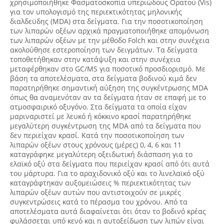
χρησιμοποιήθηκε Φασματοσκοπία υπεριώδους Ορατού (Vis)
για τον υπολογισμό της περιεκτικότητας μηλονικής
διαλδεϋδης (MDA) στα δείγματα. Για την ποσοτικοποίηση
των λιπαρών οξέων αρχικά πραγματοποιήθηκε απομόνωση
των λιπαρών οξέων με την μέθοδο Folch και στην συνέχεια
ακολούθησε εστεροποίηση των δειγμάτων. Τα δείγματα
τοποθετήθηκαν στην κατάψυξη και στην συνέχεια
μεταφέρθηκαν στο GC/MS για ποσοτικό προσδιορισμό. Με
βάση τα αποτελέσματα, στα δείγματα βοδινού κιμά δεν
παρατηρήθηκε σημαντική αύξηση της συγκέντρωσης MDA
όπως θα αναμενόταν αν τα δείγματα ήταν σε επαφή με το
ατμοσφαιρικό οξυγόνο. Στα δείγματα τα οποία είχαν
μαριναριστεί με λευκό ή κόκκινο κρασί παρατηρήθηκε
μεγαλύτερη συγκέντρωση της MDA από τα δείγματα που
δεν περιείχαν κρασί. Κατά την ποσοτικοποίηση των
λιπαρών οξέων στους χρόνους (μέρες) 0, 4, 6 και 11
καταγράφηκε μεγαλύτερη οξειδωτική διάσπαση για το
ελαϊκό οξύ στα δείγματα που περιείχαν κρασί από ότι αυτά
του μάρτυρα. Για το αραχιδονικό οξύ και το λινελαϊκό οξύ
καταγράφτηκαν αυξομειώσεις % περιεκτικότητας των
λιπαρών οξέων αυτών που αντιστοιχούν σε μικρές
συγκεντρώσεις κατά το πέρασμα του χρόνου. Από τα
αποτελέσματα αυτά διαφαίνεται ότι όταν το βοδινό κρέας
φυλάσσεται υπό κενό και η αυτοξείδωση των λιπών είναι