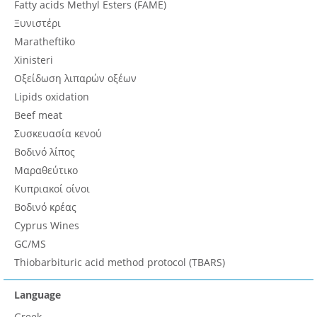
Fatty acids Methyl Esters (FAME)
Ξυνιστέρι
Maratheftiko
Xinisteri
Οξείδωση λιπαρών οξέων
Lipids oxidation
Beef meat
Συσκευασία κενού
Βοδινό λίπος
Μαραθεύτικο
Κυπριακοί οίνοι
Βοδινό κρέας
Cyprus Wines
GC/MS
Thiobarbituric acid method protocol (TBARS)
Language
Greek