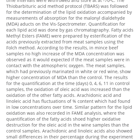
time intervals were withrowed and store at at -70⁰C. The
Thiobarbituric acid method protocol (TBARS) was followed
for the determination of the lipid oxidation accompanied by
measurements of absorption for the malonyl dialdehyde
(MDA) aducts on the Vis-Spectrometer. Quantification for
each lipid acid was done by gas chromatography. Fatty acids
Methyl Esters (FAME) were prepared by esterification of the
acids previously extracted from meat samples using the
Folch method. According to the results, in mince beef
samples no high increase of the MDA concentration was
observed as it would expected if the meat samples were in
contact with the atmospheric oxygen. The meat samples,
which had previously marinated in white or red wine, show
higher concentration of MDA than the control. The results
for the quantification at the time (days) 0, 4, 6, 11 in control
samples, the oxidation of oleic acid was increased than the
oxidation of the other fatty acids. Arachidonic acid and
linoleic acid has fluctuations of % content which had found
in low concentrations over time. Similar pattern for the lipid
oxidation was also recorded in FAME analysis, where the
quantification of the fatty acids shoed higher oxidative
destruction for the oleic acid in the wine samples than the
control samples. Arachidonic and linoleic acids also showed
small differences in their percentage during the experiment