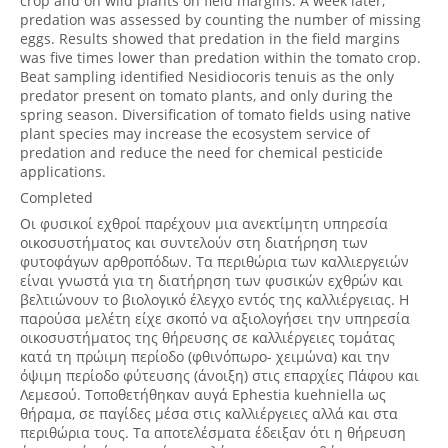
crop and on wild plants on field margins. A week later,
predation was assessed by counting the number of missing
eggs. Results showed that predation in the field margins
was five times lower than predation within the tomato crop.
Beat sampling identified Nesidiocoris tenuis as the only
predator present on tomato plants, and only during the
spring season. Diversification of tomato fields using native
plant species may increase the ecosystem service of
predation and reduce the need for chemical pesticide
applications.
Completed
Οι φυσικοί εχθροί παρέχουν μια ανεκτίμητη υπηρεσία
οικοσυστήματος και συντελούν στη διατήρηση των
φυτοφάγων αρθροπόδων. Τα περιθώρια των καλλιεργειών
είναι γνωστά για τη διατήρηση των φυσικών εχθρών και
βελτιώνουν το βιολογικό έλεγχο εντός της καλλιέργειας. Η
παρούσα μελέτη είχε σκοπό να αξιολογήσει την υπηρεσία
οικοσυστήματος της θήρευσης σε καλλιέργειες τομάτας
κατά τη πρώιμη περίοδο (φθινόπωρο- χειμώνα) και την
όψιμη περίοδο φύτευσης (άνοιξη) στις επαρχίες Πάφου και
Λεμεσού. Τοποθετήθηκαν αυγά Ephestia kuehniella ως
θήραμα, σε παγίδες μέσα στις καλλιέργειες αλλά και στα
περιθώρια τους. Τα αποτελέσματα έδειξαν ότι η θήρευση