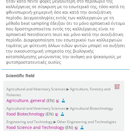
ήταν κατά πέντε φορές μεγαλύτερη στο περιθώριο της
καλλιέργειας σε σύγκριση με το εσωτερικό της, τόσο κατά τη
φθινοπωρινή-χειμερινή όσο και κατά την ανοιξιάτικη
περίοδο. Δειγματοληψίες εντός των καλλιεργειών με τη
μέθοδο beat sampling έδειξαν ότι το μόνο αρπακτικό έντομο
που δραστηριοποιείται εντός της καλλιέργειας είναι το
αρπακτικό Nesidiocoris teuis και μόνο κατά την ανοιξιάτικη
περίοδο. Διαφοροποίηση του εσωτερικού των καλλιεργειών
τομάτας με φύτευση άλλων ειδών φυτών μπορεί να αυξήσει
την οικοσυστημική υπηρεσία της βιολογικής
καταπολέμησης μειώνοντας την ανάγκη για ψεκασμούς με
φυτοπροστατευτικές ουσίες
Scientific field
Agricultural and Veterinary Sciences ▶ Agriculture, Forestry and
Fisheries
Agriculture, general
(EN)
Agricultural and Veterinary Sciences ▶ Agricultural Biotechnology
Food Biotechnology
(EN)
Engineering and Technology ▶ Other Engineering and Technologies
Food Science and Technology
(EN)