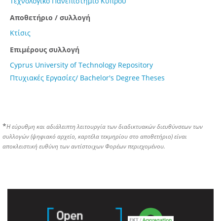
Τεχνολογικό Πανεπιστήμιο Κύπρου
Αποθετήριο / συλλογή
Κτίσις
Επιμέρους συλλογή
Cyprus University of Technology Repository
Πτυχιακές Εργασίες/ Bachelor's Degree Theses
*
Η εύρυθμη και αδιάλειπτη λειτουργία των διαδικτυακών διευθύνσεων των
συλλογών (ψηφιακό αρχείο, καρτέλα τεκμηρίου στο αποθετήριο) είναι
αποκλειστική ευθύνη των αντίστοιχων Φορέων περιεχομένου.