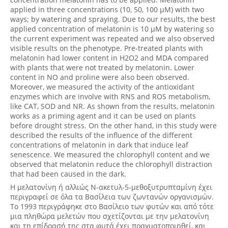
applied in three concentrations (10, 50, 100 μM) with two
ways; by watering and spraying. Due to our results, the best
applied concentration of melatonin is 10 μΜ by watering so
the current experiment was repeated and we also observed
visible results on the phenotype. Pre-treated plants with
melatonin had lower content in Η2Ο2 and MDA compared
with plants that were not treated by melatonin. Lower
content in NO and proline were also been observed.
Moreover, we measured the activity of the antioxidant
enzymes which are involve with RNS and ROS metabolism,
like CAT, SOD and NR. As shown from the results, melatonin
works as a priming agent and it can be used on plants
before drought stress. On the other hand, in this study were
described the results of the influence of the different
concentrations of melatonin in dark that induce leaf
senescence. We measured the chlorophyll content and we
observed that melatonin reduce the chlorophyll distraction
that had been caused in the dark.
Η μελατονίνη ή αλλιώς Ν-ακετυλ-5-μεθοξυτρυπταμίνη έχει
περιγραφεί σε όλα τα Βασίλεια των ζωντανών οργανισμών.
Το 1993 περιγράφηκε στο Βασίλειο των φυτών και από τότε
μια πληθώρα μελετών που σχετίζονται με την μελατονίνη
και τη επίδρασή της στα φυτά έχει πραγματοποιηθεί, και