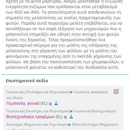
σχέση με τα φυτά μάρτυρας. Ακόμα, μελετήθηκε η ενζυμική
ενεργότητα ενζύμων που εμπλέκονται στον μεταβολισμό
των ROS και RNS. Τα αποτελέσματα αυτά αποδεικνύουν τη
σημασία της μελατονίνης ως ουσίας προμεταχειρισής των
φυτών. Παρόλα αυτά περαιτέρω μελέτη επιβάλλεται, για να
καταλήξουμε σε πιο σαφή εξήγηση των μηχανισμών που η
μελατονίνη επηρεάζει και οδηγεί στην αντοχή των φυτών
έναντι της ξηρασίας. Τέλος πραγματοποιήθηκε ένα
προκαταρτικό πείραμα για την μελέτη της επίδρασης της
μελατονίνης στη γήρανση των φύλλων, με τη μελέτη του
φαινόμενου της επαγομένης από το σκοτάδι γήρανσης των
φύλλων. Με βάση την ποσοτικοποίηση των χλωροφυλλών, η
μελατονινή φαίνεται να καθυστερεί την διαδικασία αυτή.
Επιστημονικό πεδίο
Γεωπονικές Επιστήμες και Κτηνιατρική ▶ Γεωπονία, Δασολογία
και Αλιεία
Γεωπονία, γενικά
(EL)
Γεωπονικές Επιστήμες και Κτηνιατρική ▶ Γεωπονική Βιοτεχνολογία
Βιοτεχνολογία τροφίμων
(EL)
Επιστήμες Μηχανικού και Τεχνολογία ▶ Άλλες Επιστήμες Μηχανικού