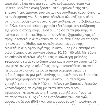
αποτελεί μέχρι σήμερα ένα πολύ ενδιαφέρον θέμα για
μελέτη. Μελέτες αναφέρονται στην εμπλοκή της στην
επαγωγή της άμυνας των φυτών σε συνθήκες καταπόνησης,
στην έκφραση γονιδίων (αντιοξειδωτικών ενζύμων κλπ),
στην ανάπτυξη των φυτών, στην άνθηση, στη ριζοβολία και
σε άλλα. Στην παρούσα εργασία εξετάσαμε την επίδραση
εξωγενούς εφαρμογής μελατονίνης σε φυτά μηδικής (M.
sativa) τα οποία εκτέθηκαν σε συνθήκες ξηρασίας. Αρχικά
πραγματοποιήθηκε πιλοτικό πείραμα, έτσι ώστε να επιλεγεί
η καλύτερη μέθοδος και συγκέντρωση εφαρμογής.
Μελετήθηκε η εφαρμογή της μελατονίνης με ψεκασμό και
ριζοπότισμα στις συγκεντρώσεις 10, 50, 100 μΜ. Με βάση
τα επίπεδα οξειδωτικής ζημιάς, η καλύτερη μέθοδος
εφαρμογής είναι το ριζοπότισμα και η συγκέντρωση τα 10
μΜ μελατονίνης. Ακολούθως πραγματοποιήθηκε εκτενές
πείραμα στο οποίο τα φυτά προμεταχειρίστηκαν με
ριζοπότισμα 10 μΜ μελατονίνης και αφέθηκαν σε ξηρασία.
Προμεταχειρισμένα φυτά με μελατονίνη περιείχαν
χαμηλότερα επίπεδα Η2Ο2 και MDA, των βασικών δεικτών
καταπόνησης, σε σχέση με φυτά στα οποία δεν
εφαρμόστηκε μελατονίνη. Επίσης χαμηλότερα ήταν τα
επίπεδα του ΝΟ, ως κύριος εκπρόσωπος των ενεργών
μορφών αζώτου (RNS) και του ωσμορυθμιστή προλίνης σε