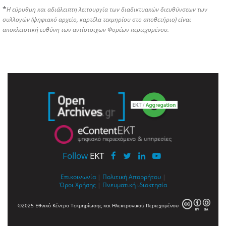
*
Η εύρυθμη και αδιάλειπτη λειτουργία των διαδικτυακών διευθύνσεων των
συλλογών (ψηφιακό αρχείο, καρτέλα τεκμηρίου στο αποθετήριο) είναι
αποκλειστική ευθύνη των αντίστοιχων Φορέων περιεχομένου.
Follow
EKT
Επικοινωνία
|
Πολιτική Απορρήτου
|
Όροι Χρήσης
|
Πνευματική ιδιοκτησία
©2025 Εθνικό Κέντρο Τεκμηρίωσης και Ηλεκτρονικού Περιεχομένου