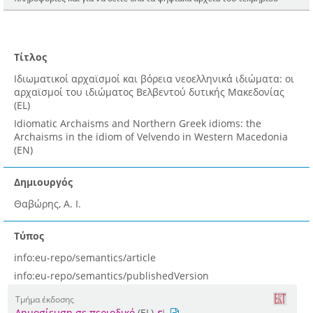
Τίτλος
Ιδιωματικοί αρχαϊσμοί και βόρεια νεοελληνικά ιδιώματα: οι
αρχαϊσμοί του ιδιώματος Βελβεντού δυτικής Μακεδονίας
(EL)
Idiomatic Archaisms and Northern Greek idioms: the
Archaisms in the idiom of Velvendo in Western Macedonia
(EN)
Δημιουργός
Θαβώρης, Α. Ι.
Τύπος
info:eu-repo/semantics/article
info:eu-repo/semantics/publishedVersion
Τμήμα έκδοσης
Δημοσίευση σε περιοδικό
(EL)