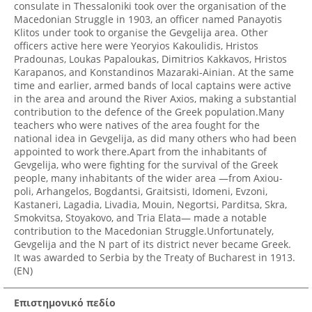
consulate in Thessaloniki took over the organisation of the
Macedonian Struggle in 1903, an officer named Panayotis
Klitos under took to organise the Gevgelija area. Other
officers active here were Yeoryios Kakoulidis, Hristos
Pradounas, Loukas Papaloukas, Dimitrios Kakkavos, Hristos
Karapanos, and Konstandinos Mazaraki-Ainian. At the same
time and earlier, armed bands of local captains were active
in the area and around the River Axios, making a substantial
contribution to the defence of the Greek population.Many
teachers who were natives of the area fought for the
national idea in Gevgelija, as did many others who had been
appointed to work there.Apart from the inhabitants of
Gevgelija, who were fighting for the survival of the Greek
people, many inhabitants of the wider area —from Axiou-
poli, Arhangelos, Bogdantsi, Graitsisti, Idomeni, Evzoni,
Kastaneri, Lagadia, Livadia, Mouin, Negortsi, Parditsa, Skra,
Smokvitsa, Stoyakovo, and Tria Elata— made a notable
contribution to the Macedonian Struggle.Unfortunately,
Gevgelija and the N part of its district never became Greek.
It was awarded to Serbia by the Treaty of Bucharest in 1913.
(EN)
Επιστημονικό πεδίο