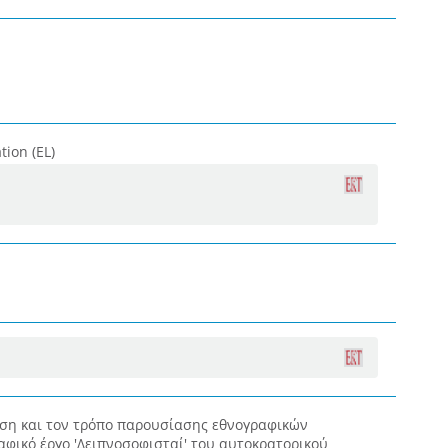
tion (EL)
θέση και τον τρόπο παρουσίασης εθνογραφικών
φικό έργο 'Δειπνοσοφισταί' του αυτοκρατορικού