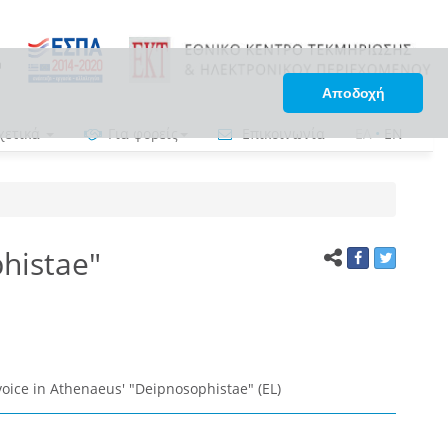
Αποδοχή
χετικά
Για φορείς
Επικοινωνία
ΕΛ
•
EN
histae"
oice in Athenaeus' "Deipnosophistae" (EL)