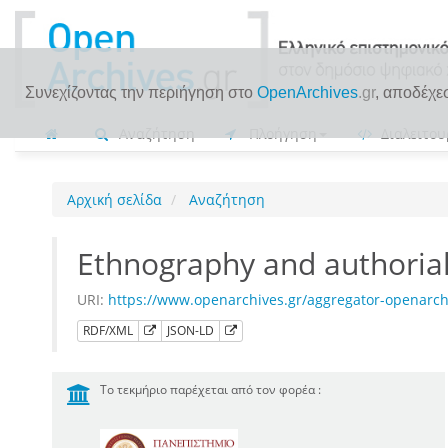
Συνεχίζοντας την περιήγηση στο
OpenArchives
.gr
, αποδέχε
Αναζήτηση
Πλοήγηση
Διαλειτου
Αρχική σελίδα
Αναζήτηση
Ethnography and authorial
URI:
https://www.openarchives.gr/aggregator-openar
RDF/XML
JSON-LD
Το τεκμήριο παρέχεται από τον φορέα :