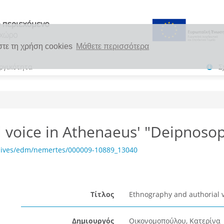
στε τη χρήση cookies
Μάθετε περισσότερα
ργικότητα
Σ
 voice in Athenaeus' "Deipnosop
chives/edm/nemertes/000009-10889_13040
Τίτλος
Ethnography and authorial v
Δημιουργός
Οικονομοπούλου, Κατερίνα