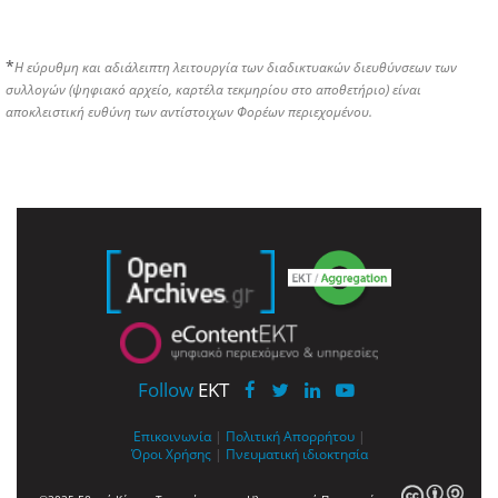
*
Η εύρυθμη και αδιάλειπτη λειτουργία των διαδικτυακών διευθύνσεων των
συλλογών (ψηφιακό αρχείο, καρτέλα τεκμηρίου στο αποθετήριο) είναι
αποκλειστική ευθύνη των αντίστοιχων Φορέων περιεχομένου.
Follow
EKT
Επικοινωνία
|
Πολιτική Απορρήτου
|
Όροι Χρήσης
|
Πνευματική ιδιοκτησία