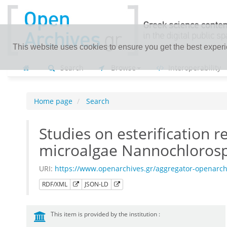
This website uses cookies to ensure you get the best exper
Search
Browse
Interoperability
Home page
Search
Studies on esterification r
microalgae Nannochlorosp
URI:
https://www.openarchives.gr/aggregator-openar
RDF/XML
JSON-LD
This item is provided by the institution :