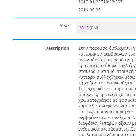
2017-01-25T10:13:09Z
2016-09-30
Year
2016
(EN)
Description
Στην παρούσα διπλωματική 
κυτταρικών μεμβρανών του 
αντιδράσεις εστεροποίησης
πραγματοποιήθηκε καλλιέργ
σταθερό φωτισμό, σταθερή 
κύτταρα συλλέχθηκαν μέσω
τη χρήση της συσκευής υπε
Το ενζυμικό σκεύασμα που π
Units/(mg πρωτεΐνης). Για 
χρωματογράφος με φασματο
καμπύλες αναφοράς για του
εστέρων πραγματοποιήθηκε 
μεμβράνες του στελέχους N
διαφόρων λιπαρών οξέων με
ενζυμικού σκευάσματος. Ως 
του λιπαρού οξέος και της 