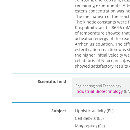
remaining experiments. After
ester’s concentration was n
The mechanism of the reacti
The kinetic constants were f
Κm,palmitic acid = 86,96 mM
of temperature showed that t
activation energy of the reac
Arrhenius equation. The effec
esterification reaction was s
the higher initial velocity 
cell debris of N. oceanica), 
showed satisfactory results o
Scientific field
Engineering and Technology
Industrial Biotechnology
(E
Subject
Lipolytic activity (EL)
Cell debris (EL)
Μικροφύκη (EL)