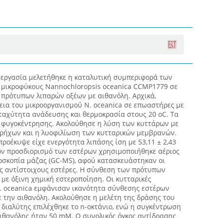
εργασία μελετήθηκε η καταλυτική συμπεριφορά των
μικροφύκους Nannochloropsis oceanica CCMP1779 σε
 πρότυπων λιπαρών οξέων με αιθανόλη. Αρχικά,
εια του μικροοργανισμού N. oceanica σε επωαστήρες με
ταχύτητα ανάδευσης και θερμοκρασία στους 20 oC. Τα
 φυγοκέντρησης. Ακολούθησε η λύση των κυττάρων με
ρήχων και η λυοφιλίωση των κυτταρικών μεμβρανών.
ροέκυψε είχε ενεργότητα λιπάσης ίση με 53,11 ± 2,43
τον προσδιορισμό των εστέρων χρησιμοποιήθηκε αέριος
σκοπία μάζας (GC-MS), αφού κατασκευάστηκαν οι
ς αντίστοιχους εστέρες. H σύνθεση των πρότυπων
με όξινη χημική εστεροποίηση. Οι κυτταρικές
. oceanica εμφάνισαν ικανότητα σύνθεσης εστέρων
 την αιθανόλη. Ακολούθησε η μελέτη της δράσης του
διαλύτης επιλέχθηκε το n-οκτάνιο, ενώ η συγκέντρωση
αιθανόλης ήταν 50 mM. Ο συνολικός όγκος αντίδρασης