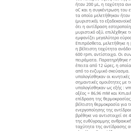
ήταν 200 μL, η ταχύτητα α
oC και η συγκέντρωση του 
τα οποία μελετήθηκαν ήταν 
(μυριστικό), το εξαδεκανοϊκό
ότι η αντίδραση εστεροποί
μυριστικό οξύ, επιλέχθηκε 
εμφανίζει μεγαλύτερο εύρο
Επιπρόσθετα, μελετήθηκε η
η βέλτιστη ταχύτητα ανάδε
600 rpm, αντίστοιχα. Οι συ
πειράματα. Παρατηρήθηκε η
έπειτα από 12 ώρες, η οποί
από το ενζυμικό σκεύασμα.
υπολογίσθηκαν οι κινητικέ
σημαντικές ομοιότητες με τ
υπολογίσθηκαν ως εξής : vm
οξέος = 86,96 mM και Κm,αι
επίδραση της θερμοκρασίας
βέλτιστη θερμοκρασία για τ
ενεργοποίησης της αντίδρα
βρέθηκε να αντιστοιχεί σε 4
της ευθύγραμμης ανθρακικής
ταχύτητα της αντίδρασης αυ