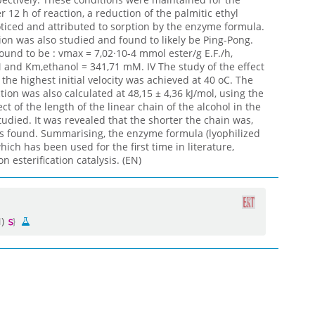
 12 h of reaction, a reduction of the palmitic ethyl
oticed and attributed to sorption by the enzyme formula.
on was also studied and found to likely be Ping-Pong.
ound to be : vmax = 7,02·10-4 mmol ester/g E.F./h,
 and Κm,ethanol = 341,71 mM. IV The study of the effect
he highest initial velocity was achieved at 40 oC. The
tion was also calculated at 48,15 ± 4,36 kJ/mol, using the
t of the length of the linear chain of the alcohol in the
tudied. It was revealed that the shorter the chain was,
was found. Summarising, the enzyme formula (lyophilized
which has been used for the first time in literature,
n esterification catalysis. (EN)
N)