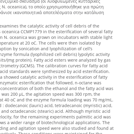
 ενζυμικό σκεύασμα (οι λυοφιλιωμένες κυτταρικές
N. oceanica), το οποίο χρησιμοποιήθηκε για πρώτη
φάνισε ικανοποιητικά αποτελέσματα στην κατάλυση
amines the catalytic activity of cell debris of the
oceanica CCMP1779 in the esterification of several fatty
in N. oceanica was grown on incubators with stable light
perature at 20 oC. The cells were then isolated by
uption by sonication and lyophilization of cell’s
me formula (lyophilized cell debris) lypolytic activity
its/(mg protein). Fatty acid esters were analyzed by gas
rometry (GCMS). The calibration curves for fatty acid
acid standards were synthesized by acid esterification.
 showed catalytic activity in the esterification of fatty
enzymatic esterification that followed, n-octane was
concentration of both the ethanol and the fatty acid was
was 200 μL, the agitation speed was 300 rpm, the
at 40 oC and the enzyme formula loading was 70 mg/mL.
 : dodecanoic (lauric) acid, tetradecanoic (myristic) acid,
 and octadecanoic (stearic) acid. Although myristic acid
elocity, for the remaining experiments palmitic acid was
ows a wider range of biotechnological applications. The
ing and agitation speed were also studied and found at
ctively. These conditions were maintained for the