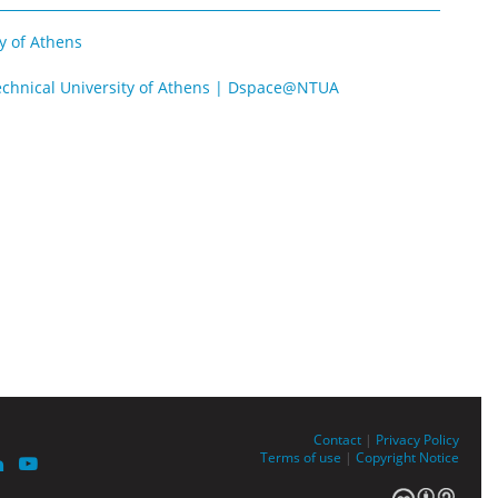
y of Athens
 Technical University of Athens | Dspace@NTUA
Contact
|
Privacy Policy
Terms of use
|
Copyright Notice