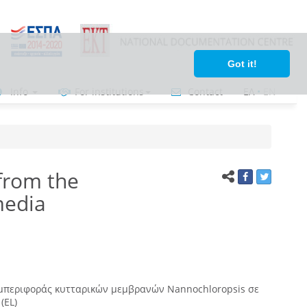
Got it!
Info
For institutions
Contact
ΕΛ
•
ΕΝ
 from the
media
μπεριφοράς κυτταρικών μεμβρανών Nannochloropsis σε
(EL)