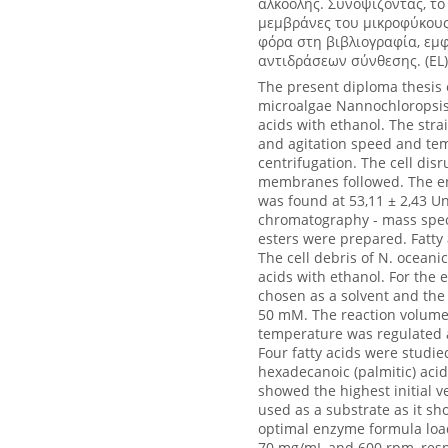
αλκοόλης. Συνοψίζοντας, το
μεμβράνες του μικροφύκους 
φόρα στη βιβλιογραφία, εμ
αντιδράσεων σύνθεσης. (EL)
The present diploma thesis ex
microalgae Nannochloropsis 
acids with ethanol. The stra
and agitation speed and tem
centrifugation. The cell disr
membranes followed. The enzy
was found at 53,11 ± 2,43 Un
chromatography - mass spect
esters were prepared. Fatty 
The cell debris of N. oceanica
acids with ethanol. For the 
chosen as a solvent and the 
50 mM. The reaction volume 
temperature was regulated 
Four fatty acids were studied
hexadecanoic (palmitic) acid
showed the highest initial v
used as a substrate as it sh
optimal enzyme formula load
70 mg/mL and 600 rpm, respe