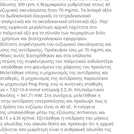
νάδευσης 300 rpm, η θερμοκρασία ρυθμίστηκε στους 40
ενζυμικού σκευάσματος ήταν 70 mg/mL. Τα λιπαρά οξέα
το δωδεκανοϊκό (λαυρικό), το τετραδεκανοϊκό
 (παλμιτικό) και το οκταδεκανοϊκό (στεατικό) οξύ. Παρ’
ησης εμφάνισε μεγαλύτερη αρχική ταχύτητα στο
το παλμιτικό οξύ για το σύνολο των πειραμάτων διότι
ς χρήσεων και βιοτεχνολογικών εφαρμογών.
 βέλτιστη συγκέντρωση του ενζυμικού σκευάσματος και
υσης της αντίδρασης. Προέκυψαν ίσες με 70 mg/mL και
νθήκες αυτές διατηρήθηκαν και στα υπόλοιπα
 πτώση της συγκέντρωσης του παλμιτικού αιθυλεστέρα
α αποδόθηκε στο φαινόμενο της ρόφησης του προϊόντος
 Μελετήθηκε επίσης ο μηχανισμός της αντίδρασης και
ς σταθερές. Ο μηχανισμός της αντίδρασης παρουσίασε
ον μηχανισμό Ping-Pong, ενώ οι κινητικές σταθερές
ax = 7,02•10-4 mmol εστέρα/g Ε.Σ./h, Κm,παλμιτικού
θανόλης = 341,71 mM. Στη συνέχεια, μελετήθηκε η
 στην αντίδραση εστεροποίησης και προέκυψε πως η
η δράση του ενζύμου είναι οι 40 oC. Η ενέργεια
σης υπολογίσθηκε μέσω της εξίσωσης Arrhenius, και
8,15 ± 4,36 kJ/mol. Εξετάσθηκε η επίδραση του μήκους
 αλυσίδας του αλκυλο-δέκτη και προέκυψε ότι η αρχική
ξάνεται όσο μικρότερη είναι η ανθρακική αλυσίδα της