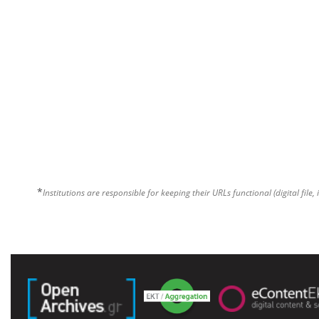
*
Institutions are responsible for keeping their URLs functional (digital file, 