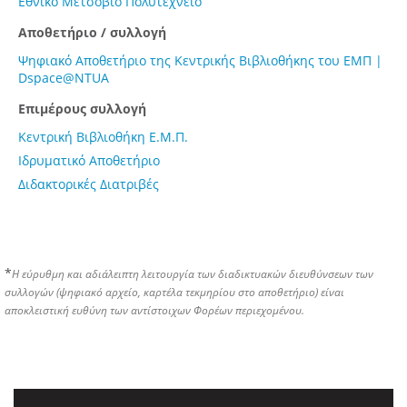
Εθνικό Μετσόβιο Πολυτεχνείο
Αποθετήριο / συλλογή
Ψηφιακό Αποθετήριο της Κεντρικής Βιβλιοθήκης του ΕΜΠ |
Dspace@NTUA
Επιμέρους συλλογή
Κεντρική Βιβλιοθήκη Ε.Μ.Π.
Ιδρυματικό Αποθετήριο
Διδακτορικές Διατριβές
*
Η εύρυθμη και αδιάλειπτη λειτουργία των διαδικτυακών διευθύνσεων των
συλλογών (ψηφιακό αρχείο, καρτέλα τεκμηρίου στο αποθετήριο) είναι
αποκλειστική ευθύνη των αντίστοιχων Φορέων περιεχομένου.