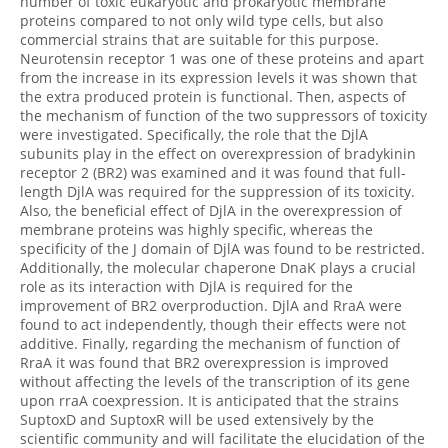
number of toxic eukaryotic and prokaryotic membrane
proteins compared to not only wild type cells, but also
commercial strains that are suitable for this purpose.
Neurotensin receptor 1 was one of these proteins and apart
from the increase in its expression levels it was shown that
the extra produced protein is functional. Then, aspects of
the mechanism of function of the two suppressors of toxicity
were investigated. Specifically, the role that the DjlA
subunits play in the effect on overexpression of bradykinin
receptor 2 (BR2) was examined and it was found that full-
length DjlA was required for the suppression of its toxicity.
Also, the beneficial effect of DjlA in the overexpression of
membrane proteins was highly specific, whereas the
specificity of the J domain of DjlA was found to be restricted.
Additionally, the molecular chaperone DnaK plays a crucial
role as its interaction with DjlA is required for the
improvement of BR2 overproduction. DjlA and RraA were
found to act independently, though their effects were not
additive. Finally, regarding the mechanism of function of
RraA it was found that BR2 overexpression is improved
without affecting the levels of the transcription of its gene
upon rraA coexpression. It is anticipated that the strains
SuptoxD and SuptoxR will be used extensively by the
scientific community and will facilitate the elucidation of the