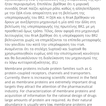
ήταν περιορισμένη. Επιπλέον, βρέθηκε ότι η μοριακή
συνοδός DnaK παίζει κρίσιμο ρόλο, καθώς η αλληλεπίδραση
με την DjlA είναι απαραίτητη για τη βελτίωση της
υπερπαραγωγής του BR2. H DjlA και η RraA βρέθηκαν να
δρουν με ανεξάρτητο μηχανισμό η μία από την άλλη στη
βελτίωση της υπερπαραγωγής της πρωτεΐνης BR2, με μη
προσθετικό όμως τρόπο. Τέλος, όσον αφορά στο μηχανισμό
λειτουργίας του RraA βρέθηκε ότι η υπερέκφραση του BR2
βελτιώνεται χωρίς να επηρεάζονται τα επίπεδα μεταγραφής
του γονιδίου του κατά την υπερέκφραση του rraA.
Αναμένεται ότι τα στελέχη SuptoxD και SuptoxR θα
χρησιμοποιηθούν ευρέως από την επιστημονική κοινότητα
και θα διευκολύνουν τη διαλεύκανση του μηχανισμού της
εν λόγω κυτταροτοξικότητας. (EL)
Membrane proteins include protein families such as G
protein-coupled receptors, channels and transporters.
Currently, there is increasing scientific interest in the field
and as membrane proteins are extremely important drug
targets they attract the attention of the pharmaceutical
industry. For characterization of membrane proteins and
acquisition of information for the rational design of drugs
large amounts of protein are required. As their natural
abundance is usually very low, membrane proteins are