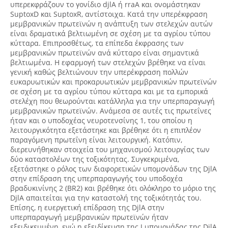
υπερεκφράζουν το γονίδιο djlA ή rraA και ονομάστηκαν
SuptoxD και SuptoxR, αντίστοιχα. Κατά την υπερέκφραση
μεμβρανικών πρωτεϊνών η ανάπτυξη των στελεχών αυτών
είναι δραματικά βελτιωμένη σε σχέση με τα αγρίου τύπου
κύτταρα. Επιπροσθέτως, τα επίπεδα έκφρασης των
μεμβρανικών πρωτεϊνών ανά κύτταρο είναι σημαντικά
βελτιωμένα. Η εφαρμογή των στελεχών βρέθηκε να είναι
γενική καθώς βελτιώνουν την υπερέκφραση πολλών
ευκαρυωτικών και προκαρυωτικών μεμβρανικών πρωτεϊνών
σε σχέση με τα αγρίου τύπου κύτταρα και με τα εμπορικά
στελέχη που θεωρούνται κατάλληλα για την υπερπαραγωγή
μεμβρανικών πρωτεϊνών. Ανάμεσα σε αυτές τις πρωτεΐνες
ήταν και ο υποδοχέας νευροτενσίνης 1, του οποίου η
λειτουργικότητα εξετάστηκε και βρέθηκε ότι η επιπλέον
παραγόμενη πρωτεΐνη είναι λειτουργική. Κατόπιν,
διερευνήθηκαν στοιχεία του μηχανισμού λειτουργίας των
δύο καταστολέων της τοξικότητας. Συγκεκριμένα,
εξετάστηκε ο ρόλος των διαφορετικών υπομονάδων της DjlA
στην επίδραση της υπερπαραγωγής του υποδοχέα
βραδυκινίνης 2 (BR2) και βρέθηκε ότι ολόκληρο το μόριο της
DjlA απαιτείται για την καταστολή της τοξικότητάς του.
Επίσης, η ευεργετική επίδραση της DjlA στην
υπερπαραγωγή μεμβρανικών πρωτεϊνών ήταν
εξειδικευμένη, ενώ η εξειδίκευση της J υπομονάδας της DjlA