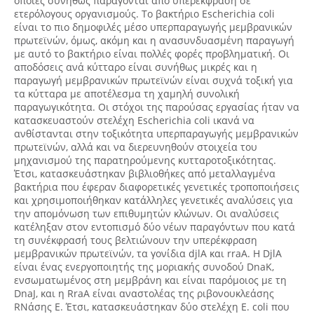
οποίες συνήθως παράγονται από υπερέκφραση σε
ετερόλογους οργανισμούς. Το βακτήριο Escherichia coli
είναι το πιο δημοφιλές μέσο υπερπαραγωγής μεμβρανικών
πρωτεϊνών, όμως, ακόμη και η ανασυνδυασμένη παραγωγή
με αυτό το βακτήριο είναι πολλές φορές προβληματική. Οι
αποδόσεις ανά κύτταρο είναι συνήθως μικρές και η
παραγωγή μεμβρανικών πρωτεϊνών είναι συχνά τοξική για
τα κύτταρα με αποτέλεσμα τη χαμηλή συνολική
παραγωγικότητα. Οι στόχοι της παρούσας εργασίας ήταν να
κατασκευαστούν στελέχη Escherichia coli ικανά να
ανθίστανται στην τοξικότητα υπερπαραγωγής μεμβρανικών
πρωτεϊνών, αλλά και να διερευνηθούν στοιχεία του
μηχανισμού της παρατηρούμενης κυτταροτοξικότητας.
Έτσι, κατασκευάστηκαν βιβλιοθήκες από μεταλλαγμένα
βακτήρια που έφεραν διαφορετικές γενετικές τροποποιήσεις
και χρησιμοποιήθηκαν κατάλληλες γενετικές αναλύσεις για
την απομόνωση των επιθυμητών κλώνων. Οι αναλύσεις
κατέληξαν στον εντοπισμό δύο νέων παραγόντων που κατά
τη συνέκφρασή τους βελτιώνουν την υπερέκφραση
μεμβρανικών πρωτεϊνών, τα γονίδια djlA και rraA. Η DjlA
είναι ένας ενεργοποιητής της μοριακής συνοδού DnaK,
ενσωματωμένος στη μεμβράνη και είναι παρόμοιος με τη
DnaJ, και η RraA είναι αναστολέας της ριβονουκλεάσης
RNάσης E. Έτσι, κατασκευάστηκαν δύο στελέχη E. coli που