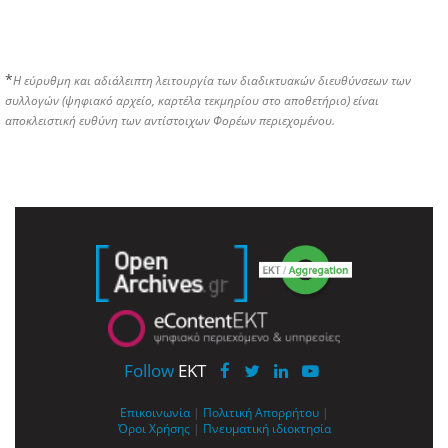
*
Η εύρυθμη και αδιάλειπτη λειτουργία των διαδικτυακών διευθύνσεων των
συλλογών (ψηφιακό αρχείο, καρτέλα τεκμηρίου στο αποθετήριο) είναι
αποκλειστική ευθύνη των αντίστοιχων Φορέων περιεχομένου.
Follow
EKT
Επικοινωνία
|
Πολιτική Απορρήτου
|
Όροι Χρήσης
|
Πνευματική ιδιοκτησία