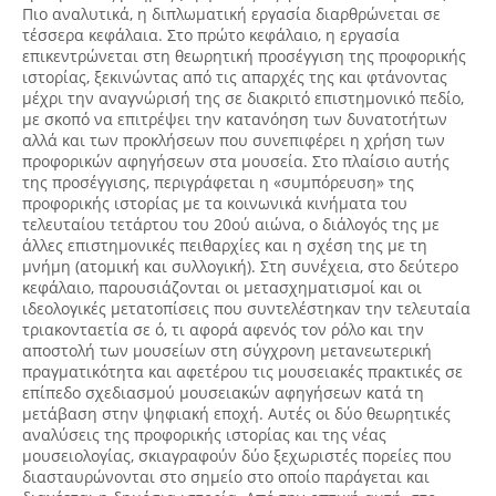
Πιο αναλυτικά, η διπλωματική εργασία διαρθρώνεται σε
τέσσερα κεφάλαια. Στο πρώτο κεφάλαιο, η εργασία
επικεντρώνεται στη θεωρητική προσέγγιση της προφορικής
ιστορίας, ξεκινώντας από τις απαρχές της και φτάνοντας
μέχρι την αναγνώρισή της σε διακριτό επιστημονικό πεδίο,
με σκοπό να επιτρέψει την κατανόηση των δυνατοτήτων
αλλά και των προκλήσεων που συνεπιφέρει η χρήση των
προφορικών αφηγήσεων στα μουσεία. Στο πλαίσιο αυτής
της προσέγγισης, περιγράφεται η «συμπόρευση» της
προφορικής ιστορίας με τα κοινωνικά κινήματα του
τελευταίου τετάρτου του 20ού αιώνα, ο διάλογός της με
άλλες επιστημονικές πειθαρχίες και η σχέση της με τη
μνήμη (ατομική και συλλογική). Στη συνέχεια, στο δεύτερο
κεφάλαιο, παρουσιάζονται οι μετασχηματισμοί και οι
ιδεολογικές μετατοπίσεις που συντελέστηκαν την τελευταία
τριακονταετία σε ό, τι αφορά αφενός τον ρόλο και την
αποστολή των μουσείων στη σύγχρονη μετανεωτερική
πραγματικότητα και αφετέρου τις μουσειακές πρακτικές σε
επίπεδο σχεδιασμού μουσειακών αφηγήσεων κατά τη
μετάβαση στην ψηφιακή εποχή. Αυτές οι δύο θεωρητικές
αναλύσεις της προφορικής ιστορίας και της νέας
μουσειολογίας, σκιαγραφούν δύο ξεχωριστές πορείες που
διασταυρώνονται στο σημείο στο οποίο παράγεται και