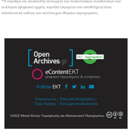
*
Η εύρυθμη και αδιάλειπτη λειτουργία των διαδικτυακών διευθύνσεων των
συλλογών (ψηφιακό αρχείο, καρτέλα τεκμηρίου στο αποθετήριο) είναι
αποκλειστική ευθύνη των αντίστοιχων Φορέων περιεχομένου.
Follow
EKT
Επικοινωνία
|
Πολιτική Απορρήτου
|
Όροι Χρήσης
|
Πνευματική ιδιοκτησία
©2025 Εθνικό Κέντρο Τεκμηρίωσης και Ηλεκτρονικού Περιεχομένου