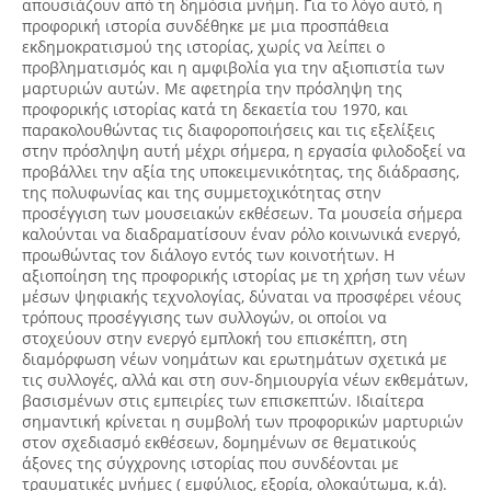
απουσιάζουν από τη δημόσια μνήμη. Για το λόγο αυτό, η
προφορική ιστορία συνδέθηκε με μια προσπάθεια
εκδημοκρατισμού της ιστορίας, χωρίς να λείπει ο
προβληματισμός και η αμφιβολία για την αξιοπιστία των
μαρτυριών αυτών. Με αφετηρία την πρόσληψη της
προφορικής ιστορίας κατά τη δεκαετία του 1970, και
παρακολουθώντας τις διαφοροποιήσεις και τις εξελίξεις
στην πρόσληψη αυτή μέχρι σήμερα, η εργασία φιλοδοξεί να
προβάλλει την αξία της υποκειμενικότητας, της διάδρασης,
της πολυφωνίας και της συμμετοχικότητας στην
προσέγγιση των μουσειακών εκθέσεων. Τα μουσεία σήμερα
καλούνται να διαδραματίσουν έναν ρόλο κοινωνικά ενεργό,
προωθώντας τον διάλογο εντός των κοινοτήτων. Η
αξιοποίηση της προφορικής ιστορίας με τη χρήση των νέων
μέσων ψηφιακής τεχνολογίας, δύναται να προσφέρει νέους
τρόπους προσέγγισης των συλλογών, οι οποίοι να
στοχεύουν στην ενεργό εμπλοκή του επισκέπτη, στη
διαμόρφωση νέων νοημάτων και ερωτημάτων σχετικά με
τις συλλογές, αλλά και στη συν-δημιουργία νέων εκθεμάτων,
βασισμένων στις εμπειρίες των επισκεπτών. Ιδιαίτερα
σημαντική κρίνεται η συμβολή των προφορικών μαρτυριών
στον σχεδιασμό εκθέσεων, δομημένων σε θεματικούς
άξονες της σύγχρονης ιστορίας που συνδέονται με
τραυματικές μνήμες ( εμφύλιος, εξορία, ολοκαύτωμα, κ.ά).