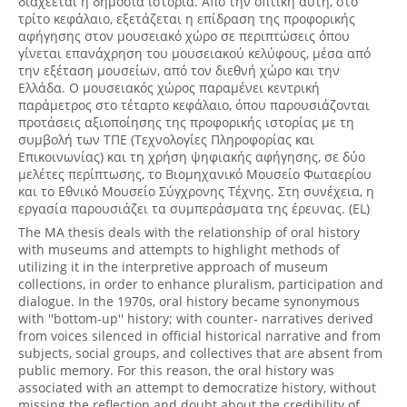
διαχέεται η δημόσια ιστορία. Από την οπτική αυτή, στο
τρίτο κεφάλαιο, εξετάζεται η επίδραση της προφορικής
αφήγησης στον μουσειακό χώρο σε περιπτώσεις όπου
γίνεται επανάχρηση του μουσειακού κελύφους, μέσα από
την εξέταση μουσείων, από τον διεθνή χώρο και την
Ελλάδα. Ο μουσειακός χώρος παραμένει κεντρική
παράμετρος στο τέταρτο κεφάλαιο, όπου παρουσιάζονται
προτάσεις αξιοποίησης της προφορικής ιστορίας με τη
συμβολή των ΤΠΕ (Τεχνολογίες Πληροφορίας και
Επικοινωνίας) και τη χρήση ψηφιακής αφήγησης, σε δύο
μελέτες περίπτωσης, το Βιομηχανικό Μουσείο Φωταερίου
και το Εθνικό Μουσείο Σύγχρονης Τέχνης. Στη συνέχεια, η
εργασία παρουσιάζει τα συμπεράσματα της έρευνας. (EL)
The MA thesis deals with the relationship of oral history
with museums and attempts to highlight methods of
utilizing it in the interpretive approach of museum
collections, in order to enhance pluralism, participation and
dialogue. In the 1970s, oral history became synonymous
with ''bottom-up'' history; with counter- narratives derived
from voices silenced in official historical narrative and from
subjects, social groups, and collectives that are absent from
public memory. For this reason, the oral history was
associated with an attempt to democratize history, without
missing the reflection and doubt about the credibility of