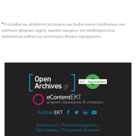
*
Η εύρυθμη και αδιάλειπτη λειτουργία των διαδικτυακών διευθύνσεων των
συλλογών (ψηφιακό αρχείο, καρτέλα τεκμηρίου στο αποθετήριο) είναι
αποκλειστική ευθύνη των αντίστοιχων Φορέων περιεχομένου.
Follow
EKT
Επικοινωνία
|
Πολιτική Απορρήτου
|
Όροι Χρήσης
|
Πνευματική ιδιοκτησία