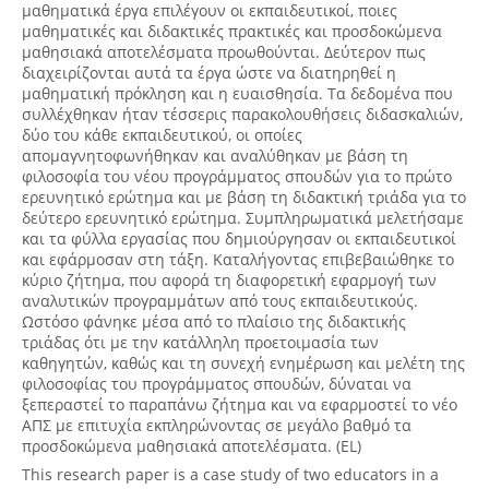
μαθηματικά έργα επιλέγουν οι εκπαιδευτικοί, ποιες
μαθηματικές και διδακτικές πρακτικές και προσδοκώμενα
μαθησιακά αποτελέσματα προωθούνται. Δεύτερον πως
διαχειρίζονται αυτά τα έργα ώστε να διατηρηθεί η
μαθηματική πρόκληση και η ευαισθησία. Τα δεδομένα που
συλλέχθηκαν ήταν τέσσερις παρακολουθήσεις διδασκαλιών,
δύο του κάθε εκπαιδευτικού, οι οποίες
απομαγνητοφωνήθηκαν και αναλύθηκαν με βάση τη
φιλοσοφία του νέου προγράμματος σπουδών για το πρώτο
ερευνητικό ερώτημα και με βάση τη διδακτική τριάδα για το
δεύτερο ερευνητικό ερώτημα. Συμπληρωματικά μελετήσαμε
και τα φύλλα εργασίας που δημιούργησαν οι εκπαιδευτικοί
και εφάρμοσαν στη τάξη. Καταλήγοντας επιβεβαιώθηκε το
κύριο ζήτημα, που αφορά τη διαφορετική εφαρμογή των
αναλυτικών προγραμμάτων από τους εκπαιδευτικούς.
Ωστόσο φάνηκε μέσα από το πλαίσιο της διδακτικής
τριάδας ότι με την κατάλληλη προετοιμασία των
καθηγητών, καθώς και τη συνεχή ενημέρωση και μελέτη της
φιλοσοφίας του προγράμματος σπουδών, δύναται να
ξεπεραστεί το παραπάνω ζήτημα και να εφαρμοστεί το νέο
ΑΠΣ με επιτυχία εκπληρώνοντας σε μεγάλο βαθμό τα
προσδοκώμενα μαθησιακά αποτελέσματα. (EL)
This research paper is a case study of two educators in a