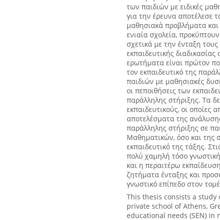
των παιδιών με ειδικές μα
για την έρευνα αποτέλεσε τ
μαθησιακά προβλήματα και 
ενιαία σχολεία, προκύπτουν
σχετικά με την ένταξη τους
εκπαιδευτικής διαδικασίας
ερωτήματα είναι πρώτον ποι
τον εκπαιδευτικό της παράλ
παιδιών με μαθησιακές δυσκο
οι πεποιθήσεις των εκπαιδε
παράλληλης στήριξης. Τα δ
εκπαιδευτικούς, οι οποίες
αποτελέσματα της ανάλυσης
παράλληλης στήριξης σε παι
Μαθηματικών, όσο και της 
εκπαιδευτικό της τάξης. Στ
πολύ χαμηλή τόσο γνωστική 
και η περαιτέρω εκπαίδευση
ζητήματα ένταξης και προσ
γνωστικό επίπεδο στον τομ
This thesis consists a study
private school of Athens, Gr
educational needs (SEN) in 