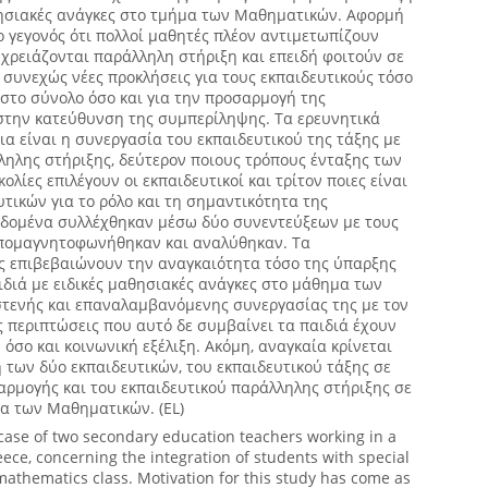
θησιακές ανάγκες στο τμήμα των Μαθηματικών. Αφορμή
ο γεγονός ότι πολλοί μαθητές πλέον αντιμετωπίζουν
χρειάζονται παράλληλη στήριξη και επειδή φοιτούν σε
 συνεχώς νέες προκλήσεις για τους εκπαιδευτικούς τόσο
 στο σύνολο όσο και για την προσαρμογή της
 στην κατεύθυνση της συμπερίληψης. Τα ερευνητικά
α είναι η συνεργασία του εκπαιδευτικού της τάξης με
ληλης στήριξης, δεύτερον ποιους τρόπους ένταξης των
λίες επιλέγουν οι εκπαιδευτικοί και τρίτον ποιες είναι
υτικών για το ρόλο και τη σημαντικότητα της
εδομένα συλλέχθηκαν μέσω δύο συνεντεύξεων με τους
 απομαγνητοφωνήθηκαν και αναλύθηκαν. Τα
 επιβεβαιώνουν την αναγκαιότητα τόσο της ύπαρξης
διά με ειδικές μαθησιακές ανάγκες στο μάθημα των
στενής και επαναλαμβανόμενης συνεργασίας της με τον
ις περιπτώσεις που αυτό δε συμβαίνει τα παιδιά έχουν
όσο και κοινωνική εξέλιξη. Ακόμη, αναγκαία κρίνεται
 των δύο εκπαιδευτικών, του εκπαιδευτικού τάξης σε
αρμογής και του εκπαιδευτικού παράλληλης στήριξης σε
έα των Μαθηματικών. (EL)
 case of two secondary education teachers working in a
eece, concerning the integration of students with special
mathematics class. Motivation for this study has come as