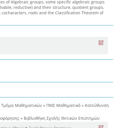
ies of Algebraic groups, some specific algebraic groups
vable, reductive) and their structure, quotient groups,
 cocharacters, roots and the Classification Theorem of
» Τμήμα Μαθηματικών » ΠΜΣ Μαθηματικά » Κατεύθυνση
ροφόρησης » Βιβλιοθήκη Σχολής Θετικών Επιστημών
ιστήμιο Αθηνών ▶ Σχολή Θετικών Επιστημών