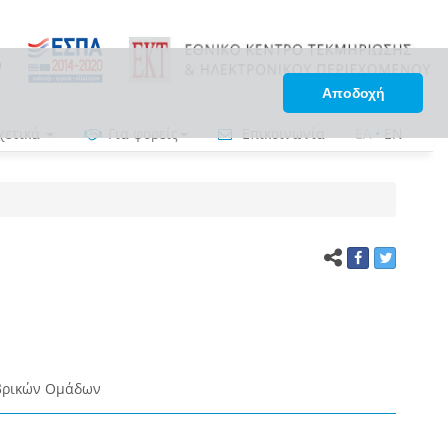
Αποδοχή
χετικά
Για φορείς
Επικοινωνία
ΕΛ
•
EN
βρικών Ομάδων