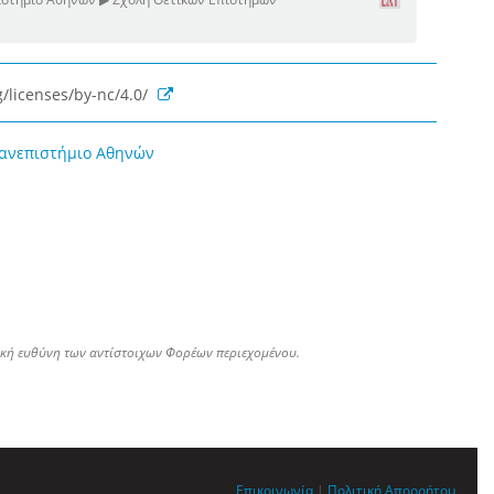
/licenses/by-nc/4.0/
Πανεπιστήμιο Αθηνών
ική ευθύνη των αντίστοιχων Φορέων περιεχομένου.
Επικοινωνία
|
Πολιτική Απορρήτου