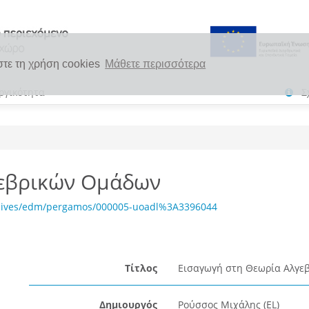
στε τη χρήση cookies
Μάθετε περισσότερα
ργικότητα
Σ
γεβρικών Ομάδων
chives/edm/pergamos/000005-uoadl%3A3396044
Τίτλος
Εισαγωγή στη Θεωρία Αλγε
Δημιουργός
Ρούσσος Μιχάλης (EL)