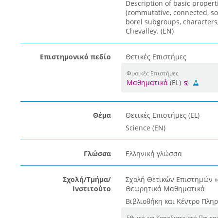
Description of basic propert
(commutative, connected, sol
borel subgroups, characters,
Chevalley. (EN)
Επιστημονικό πεδίο
Θετικές Επιστήμες
Φυσικές Επιστήμες
Μαθηματικά
(EL)
Θέμα
Θετικές Επιστήμες (EL)
Science (EN)
Γλώσσα
Ελληνική γλώσσα
Σχολή/Τμήμα/
Σχολή Θετικών Επιστημών 
Ινστιτούτο
Θεωρητικά Μαθηματικά
Βιβλιοθήκη και Κέντρο Πλη
Εθνικό και Καποδιστριακό Πανεπ