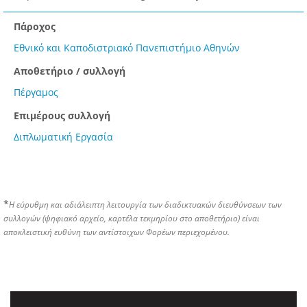
Πάροχος
Εθνικό και Καποδιστριακό Πανεπιστήμιο Αθηνών
Αποθετήριο / συλλογή
Πέργαμος
Επιμέρους συλλογή
Διπλωματική Εργασία
*
Η εύρυθμη και αδιάλειπτη λειτουργία των διαδικτυακών διευθύνσεων των
συλλογών (ψηφιακό αρχείο, καρτέλα τεκμηρίου στο αποθετήριο) είναι
αποκλειστική ευθύνη των αντίστοιχων Φορέων περιεχομένου.