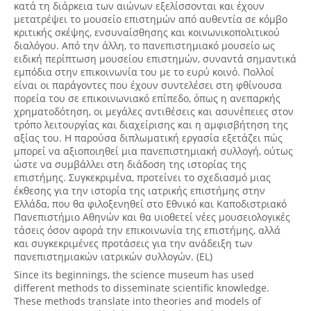
κατά τη διάρκεια των αιώνων εξελίσσονται και έχουν
μετατρέψει το μουσείο επιστημών από αυθεντία σε κόμβο
κριτικής σκέψης, ενσυναίσθησης και κοινωνικοπολιτικού
διαλόγου. Από την άλλη, το πανεπιστημιακό μουσείο ως
ειδική περίπτωση μουσείου επιστημών, συναντά σημαντικά
εμπόδια στην επικοινωνία του με το ευρύ κοινό. Πολλοί
είναι οι παράγοντες που έχουν συντελέσει στη φθίνουσα
πορεία του σε επικοινωνιακό επίπεδο, όπως η ανεπαρκής
χρηματοδότηση, οι μεγάλες αντιθέσεις και ασυνέπειες στον
τρόπο λειτουργίας και διαχείρισης και η αμφισβήτηση της
αξίας του. Η παρούσα διπλωματική εργασία εξετάζει πώς
μπορεί να αξιοποιηθεί μια πανεπιστημιακή συλλογή, ούτως
ώστε να συμβάλλει στη διάδοση της ιστορίας της
επιστήμης. Συγκεκριμένα, προτείνει το σχεδιασμό μιας
έκθεσης για την ιστορία της ιατρικής επιστήμης στην
Ελλάδα, που θα φιλοξενηθεί στο Εθνικό και Καποδιστριακό
Πανεπιστήμιο Αθηνών και θα υιοθετεί νέες μουσειολογικές
τάσεις όσον αφορά την επικοινωνία της επιστήμης, αλλά
και συγκεκριμένες προτάσεις για την ανάδειξη των
πανεπιστημιακών ιατρικών συλλογών. (EL)
Since its beginnings, the science museum has used
different methods to disseminate scientific knowledge.
These methods translate into theories and models of