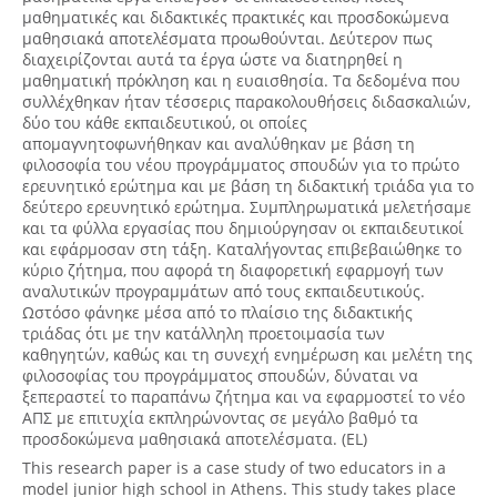
μαθηματικές και διδακτικές πρακτικές και προσδοκώμενα
μαθησιακά αποτελέσματα προωθούνται. Δεύτερον πως
διαχειρίζονται αυτά τα έργα ώστε να διατηρηθεί η
μαθηματική πρόκληση και η ευαισθησία. Τα δεδομένα που
συλλέχθηκαν ήταν τέσσερις παρακολουθήσεις διδασκαλιών,
δύο του κάθε εκπαιδευτικού, οι οποίες
απομαγνητοφωνήθηκαν και αναλύθηκαν με βάση τη
φιλοσοφία του νέου προγράμματος σπουδών για το πρώτο
ερευνητικό ερώτημα και με βάση τη διδακτική τριάδα για το
δεύτερο ερευνητικό ερώτημα. Συμπληρωματικά μελετήσαμε
και τα φύλλα εργασίας που δημιούργησαν οι εκπαιδευτικοί
και εφάρμοσαν στη τάξη. Καταλήγοντας επιβεβαιώθηκε το
κύριο ζήτημα, που αφορά τη διαφορετική εφαρμογή των
αναλυτικών προγραμμάτων από τους εκπαιδευτικούς.
Ωστόσο φάνηκε μέσα από το πλαίσιο της διδακτικής
τριάδας ότι με την κατάλληλη προετοιμασία των
καθηγητών, καθώς και τη συνεχή ενημέρωση και μελέτη της
φιλοσοφίας του προγράμματος σπουδών, δύναται να
ξεπεραστεί το παραπάνω ζήτημα και να εφαρμοστεί το νέο
ΑΠΣ με επιτυχία εκπληρώνοντας σε μεγάλο βαθμό τα
προσδοκώμενα μαθησιακά αποτελέσματα. (EL)
This research paper is a case study of two educators in a
model junior high school in Athens. This study takes place