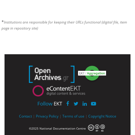
*
Institutions are responsible for keeping their URLs functional (digital file, item
page in repository site)
Follow
EKT
Contact
|
Privacy Policy
|
Terms of use
|
Copyright Notice
©2025 National Documentation Centre