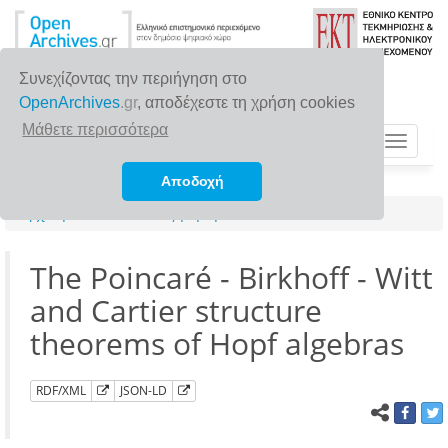
Συνεχίζοντας την περιήγηση στο
OpenArchives
.gr
, αποδέχεστε τη χρήση cookies
Μάθετε περισσότερα
Toggle
navigat
Αποδοχή
Αρχική σελίδα
Αναζήτηση
The Poincaré - Birkhoff - Witt
and Cartier structure
theorems of Hopf algebras
RDF/XML
JSON-LD