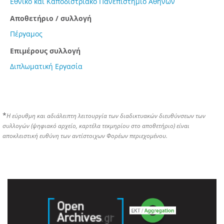
Εθνικό και Καποδιστριακό Πανεπιστήμιο Αθηνών
Αποθετήριο / συλλογή
Πέργαμος
Επιμέρους συλλογή
Διπλωματική Εργασία
*
Η εύρυθμη και αδιάλειπτη λειτουργία των διαδικτυακών διευθύνσεων των
συλλογών (ψηφιακό αρχείο, καρτέλα τεκμηρίου στο αποθετήριο) είναι
αποκλειστική ευθύνη των αντίστοιχων Φορέων περιεχομένου.