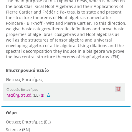
The main purpose of this Diploma Thesis, which is based on
the book Clas- sical Hopf Algebras and their Applications of
Pierre Cartier and Frédéric Pa- tras, is to state and present
the structure theorems of Hopf algebras named after
Poincaré - Birkhoff - Witt and Pierre Cartier. To this direction,
we give basic category-theoretic definitions and prove basic
properties of alge- bras, coalgebras and Hopf algebras as
well as the structures of tensor algebra and universal
enveloping algebra of a Lie algebra. Using dilations and the
spectral decomposition they induce in a bialgebra we prove
the two central structure theorems of Hopf algebras. (EN)
Επιστημονικό πεδίο
Θετικές Επιστήμες
Φυσικές Επιστήμες
Μαθηματικά
(EL)
Θέμα
Θετικές Επιστήμες (EL)
Science (EN)