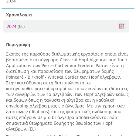
2024
Χρονολογία
2024
(EL)
Περιγραφή
Σκοπός της παρούσας διπλωματικής εργασίας η οποία είναι
βασισμένη στο σύγγραμα Classical Hopf Algebras and their
Applications των Pierre Cartier και Frédéric Patras είναι η
διατύπωση και παρουσίαση των θεωρημάτων δομής
Poincaré - Birkhoff - Witt και Cartier των Hopf αλγεβρών.
Στην κατεύθυνση αυτή διατυπώνονται οι
κατηγοριοθεωρητικοί ορισμοί και αποδεικνύονται ιδιότητες
των αλγεβρών, των co-αλγεβρών, των Hopf αλγεβρών καθώς
και δομών όπως η τανυστική άλγεβρα και η καθολική
enveloping άλγεβρα μιας Lie άλγεβρας. Με την χρήση των
διαστολών (dilations) και της φασματικής ανάλυσης που
αυτές επάγουν σε μια bi-άλγεβρα αποδεικνύονται δύο
σημαντικά θεωρήματα δομής της θεωρίας των Hopf
αλγεβρών. (EL)