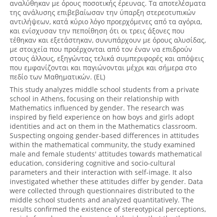
αναλύθηκαν με όρους ποσοτικής έρευνας. Τα αποτελέσματα
της ανάλυσης επιβεβαίωσαν την ύπαρξη στερεοτυπικών
αντιλήψεων, κατά κύριο λόγο προερχόμενες από τα αγόρια,
και ενίσχυσαν την πεποίθηση ότι οι τρεις άξονες που
τέθηκαν και εξετάστηκαν, συνυπάρχουν με όρους αλυσίδας,
με στοιχεία που προέρχονται από τον έναν να επιδρούν
στους άλλους, εξηγώντας τελικά συμπεριφορές και απόψεις
που εμφανίζονται και παγιώνονται μέχρι και σήμερα στο
πεδίο των Μαθηματικών. (EL)
This study analyzes middle school students from a private
school in Athens, focusing on their relationship with
Mathematics influenced by gender. The research was
inspired by field experience on how boys and girls adopt
identities and act on them in the Mathematics classroom.
Suspecting ongoing gender-based differences in attitudes
within the mathematical community, the study examined
male and female students' attitudes towards mathematical
education, considering cognitive and socio-cultural
parameters and their interaction with self-image. It also
investigated whether these attitudes differ by gender. Data
were collected through questionnaires distributed to the
middle school students and analyzed quantitatively. The
results confirmed the existence of stereotypical perceptions,