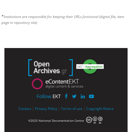
*
Institutions are responsible for keeping their URLs functional (digital file, item
page in repository site)
Follow
EKT
Contact
|
Privacy Policy
|
Terms of use
|
Copyright Notice
©2025 National Documentation Centre