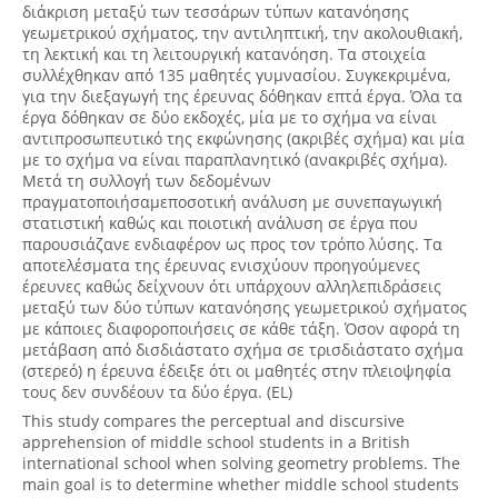
διάκριση μεταξύ των τεσσάρων τύπων κατανόησης
γεωμετρικού σχήματος, την αντιληπτική, την ακολουθιακή,
τη λεκτική και τη λειτουργική κατανόηση. Τα στοιχεία
συλλέχθηκαν από 135 μαθητές γυμνασίου. Συγκεκριμένα,
για την διεξαγωγή της έρευνας δόθηκαν επτά έργα. Όλα τα
έργα δόθηκαν σε δύο εκδοχές, μία με το σχήμα να είναι
αντιπροσωπευτικό της εκφώνησης (ακριβές σχήμα) και μία
με το σχήμα να είναι παραπλανητικό (ανακριβές σχήμα).
Μετά τη συλλογή των δεδομένων
πραγματοποιήσαμεποσοτική ανάλυση με συνεπαγωγική
στατιστική καθώς και ποιοτική ανάλυση σε έργα που
παρουσιάζανε ενδιαφέρον ως προς τον τρόπο λύσης. Τα
αποτελέσματα της έρευνας ενισχύουν προηγούμενες
έρευνες καθώς δείχνουν ότι υπάρχουν αλληλεπιδράσεις
μεταξύ των δύο τύπων κατανόησης γεωμετρικού σχήματος
με κάποιες διαφοροποιήσεις σε κάθε τάξη. Όσον αφορά τη
μετάβαση από δισδιάστατο σχήμα σε τρισδιάστατο σχήμα
(στερεό) η έρευνα έδειξε ότι οι μαθητές στην πλειοψηφία
τους δεν συνδέουν τα δύο έργα. (EL)
This study compares the perceptual and discursive
apprehension of middle school students in a British
international school when solving geometry problems. The
main goal is to determine whether middle school students