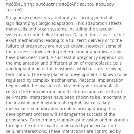
Pregnancy represents a naturally occurring period of significant physiologic adaptation. This adaptation affects many cells and organ systems, including the vascular system and endothelial function. Despite the research, the exact mechanisms leading to a full-term delivery or to the failure of pregnancy are not yet known. However, some of the processes involved in preterm labour and miscarriage have been described. A successful pregnancy depends on the implantation and differentiation of trophoblastic cells and implantation of the blastocyst, which occurs following fertilization. The early placental development is known to be regulated by complex mechanisms. Placental implantation begins with the invasion of extraembryonic trophoblastic cells in the endometrium and its stroma, and cell-cell and cell-matrix interactions have been shown to be important in the invasion and migration of trophoblast cells. Any molecular communication problem arising during this development process will endanger the success of the pregnancy. Furthermore, trophoblast invasion and migration through the uterine wall is mediated by molecular and cellular interactions. These interactions are controlled by the trophoblasts and the maternal microenvironment and cell adhesion molecules, extracellular matrix proteins, growth hormones, cytokines, hormones, inflammatory factors, extracellular matrix proteinases, and endovascular invasion elements are known to be involved in this process. During these processes, cell adhesion molecules were implicated in normal and abnormal interaction of trophoblastendometrium and trophoblast-trophoblast. Angiogenic factors (VCAM, ICAM), which are responsible for placental blood flow during implantation of the blastocyst and P-selectin and E-selectin, which play roles in cell migration and differentiation, have been suggested to be important for the success of a pregnancy. Moreover, the abnormal immunological interactions between the mother and the fetus have been implicated for the failure of the pregnancy. Adhesive molecules play an important role in the immunity process. The selectins mediate the early steps of leukocyte adhesion to activated endothelial cell, while the immunoglobulin gene superfamily regulates the subsequent steps (firm adhesion). Two of the adhesion molecules (ICAM-1 and VCAM-1), are expressed on hematopoietic and non hematopoietic cell surfaces, particularly on endothelial cells and are induced or upregulated by proinflammatory cytokines (e.g., interleukin (IL)-1, tumor necrosis factor (TNF)-α, interferon-α)). As they mediate the adhesion of lymphocytes, monocytes, and eosinophils on activated endothelium they enable circulating white cells to enter inflamed tissues and thus, they are used as markers of inflammation or tissue damage. Both molecules exist in transmembrane and soluble forms. Intracellular adhesion molecule 1 is increased with abnormal implantation such as in preeclampsia or growth restriction. ICAM-1-mediated cell adhesion occurs by binding of integrins LFA-1 (leukocyte adhesion molecule- 1). Cross talk between ICAM-1 and its ligand LFA-1 leads to increased numbers of abortogenic Th-1 cytokine-expressing cells at the implantation site. If the T helper-1 (Th-1) cytokine profile is predominant, embryo development and placental growth is damaged. In relation to these findings, the presence of ICAM-1 in placental endothelial cells may be an early representative marker to identify patients who may be prone to having an abnormal pregnancy. ICAM-1 expression is found to be elevated in the human choriodecidua, with leukocyte infiltration in preterm deliveries without intrauterine or neonate infection. Increased circulating sICAM-1 levels in midtrimester amniotic fluid have been related to a shortened length of gestation at delivery, while determination of sICAM-1, expressed on fetal membranes and mononuclear cells of amniotic fluid, has been considered a valuable biomarker for early detection of acute chorioamnionitis and the possibility of premature rupture of membranes. Similar to ICAM, VCAM-1 (vascular cell adhesion molecule-1) is known to be a vascular cell adhesion molecule and is a member of the immunoglobulin supergene family. It is expressed at high levels on cytokinestimulated vascular endothelial cells and at minimal levels on unstimulated endothelial cells. Following activation, VCAM-1 is released from the cell surface in an active soluble form (sVCAM-1). VCAM-1 is important for recruiting leukocytes to sites of inflammation because it mediates the adhesion of lymphocytes, monocytes, and eosinophils to endothelium. Moreover, VCAM-1 is an important molecule in trophoblast endothelial cell interactions. The abnormal expression of VCAM-1 in the extravillous trophoblast may be associated with abnormal immunological and cell-cell interactions between the mother and the developing fetus and consequently lead to preterm labor and delivery. E-selectin is a member of the selectin family. It mediates the adhesion of various leukocytes, including neutrophils, monocytes, eosinophils and natural killer cells to activated endothelium. The expression of E-selectin is induced in human endothelium in response to cytokines such as interleukin-1 and tumor necrosis factor. P-selectin is a kind of cellular adhesion molecule involved in leukocyteendothelial adhesion. During pregnancy, selectins are reportedly expressed at the fetal-maternal interface and P-selectin stimulates Th1 migration into the fetal-maternal interface. Since predominance of anti-inflammatory Th2 cytokines over pro-inflammatory Th1 cytokines at the fetal-maternal interface would support maintenance of pregnancy, the prevalence of a Th1-type response hampers fetus survival. In addition, P-selectin is present on platelets and plays an important role in the adhesion of platelets with procoagulant activity. P-selectin is a component of the alpha-granule membrane of resting platelets that is only expressed on the platelet surface membrane after alphagranule secretion. When platelets are stimulated, P-selectin is rapidly redistributed from the alpha-granule membrane to the platelet surface. This change in P-selectin expression on platelets is known to be a marker of platelet activation. Although the pathophysiological mechanism is not clearly known, one of the proposed causes of pregnancy failure is uteroplacental thrombosis and P-selectin may be associated with this. Hence as many adhesion molecules are known to be effective in the normal development of a pregnancy, the analysis of adhesion molecules in spontaneous abortions and preterm labour will provide useful information for clarifying the physiopathology of these conditions. In as much as adhesion molecules might have an important role in the process of implantation and placentation and the immunological interactions between the mother and the fetus, we hypothesized that abnormal implantation of the conceptus, or abnormal maternity immunological response might result in altered expression, production, and secretion of soluble adhesion molecules. Furthermore, if the levels of serum adhesive molecules are indeed altered in early stage of pregnancy, this manifestation may possibly serve as an early serum marker for pregnancy vitality. For evaluation of this hypothesis, we conducted a prospective case control study in which the serum levels of sICAM-1, sVCAM-1, sE-selectin and sP-selectin were determined and compared between women with fullterm deliveries, idiopathic preterm labours and miscarriages. While several studies investigated the levels and role of adhesive molecules in pregnancy, this is the first attempt at the evaluation of their soluble forms in failed pregnancy and preterm labour. We recruited sixty four women in our study. Blood sample was obtained from these women during the first, the second and third trimester of their pregnancy and the serum levels of the adhesive molecules were determined using the ELISA method. Eighteen of our study’s women had a miscarriage; fifteen went into spontaneous preterm labour and thirty-one women delivered after 36 weeks of gestation. When we examined the relation between the expression of the soluble adhesions molecules in the first trimester and the pregnancy outcome we found that there was no difference in women who subsequently had a miscarriage or a preterm labour to those who had a full-term delivery. Particularly, in the samples taken from those patients who subsequently had a term labour the mean concentrations of sICAM-1, sVCAM-1, sP-selectin and sE-selectin were 591.35 ±143.35 ng/ml, 271.19±39.19 ng/ml, 56.93±14.93 ng/ml and 33.06 ±10.94 ng/ml respectively. In the samples taken from those patients who subsequently had a miscarriage the mean concentrations of sICAM-1, sVCAM-1, sP-selectin and sE-selectin were 554.88±124.12 ng/ml, 270.78±35.78 ng/ml, 56.71±13.77 ng/ml and 33.11±8.11 ng/ml respectively. In the samples taken from those patients who subsequently had a preterm labour the mean concentrations of sICAM-1, sVCAM-1, sP-selectin and sEselectin were 560.73±124.27 ng/ml, 269.33± 39.33 ng/ml, 54.8±12.8 ng/ml and 32.6±7.6 ng/ml respectively. Very interesting was our finding that sICAM-1, during the second trimester, was up regulated in the peripheral blood among women who subsequently had a spontaneous preterm delivery compared to those that had a term delivery in our group of study. Hence, regarding serum levels of the adhesive molecules during the second trimester of the pregnancy, we found a statistically significant difference only for sICAM-1 (p<0,01) since its level was 268.51±21.49 ng/ml in the group of women who subsequently had a full term delivery comparing to 381.13±21.13 ng/ml in the group of women who subsequently had a preterm delivery. No statistically significant difference was found regarding sVCAM-1, sP-selectin and sE-selectin (527.61±23.39 ng/