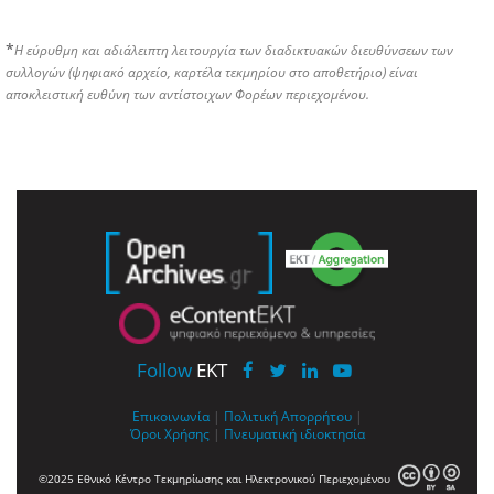
*
Η εύρυθμη και αδιάλειπτη λειτουργία των διαδικτυακών διευθύνσεων των
συλλογών (ψηφιακό αρχείο, καρτέλα τεκμηρίου στο αποθετήριο) είναι
αποκλειστική ευθύνη των αντίστοιχων Φορέων περιεχομένου.
Follow
EKT
Επικοινωνία
|
Πολιτική Απορρήτου
|
Όροι Χρήσης
|
Πνευματική ιδιοκτησία
©2025 Εθνικό Κέντρο Τεκμηρίωσης και Ηλεκτρονικού Περιεχομένου