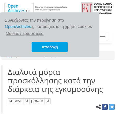
Συνεχίζοντας την περιήγηση στο
OpenArchives
.gr
, αποδέχεστε τη χρήση cookies
Μάθετε περισσότερα
Toggle
navigat
Αποδοχή
Αρχική σελίδα
Αναζήτηση
Διαλυτά μόρια
προσκόλλησης κατά την
διάρκεια της εγκυμοσύνης
RDF/XML
JSON-LD