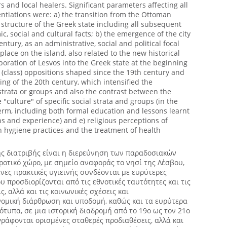
s and local healers. Significant parameters affecting all
ntiations were: a) the transition from the Ottoman
 structure of the Greek state including all subsequent
 social and cultural facts; b) the emergence of the city
entury, as an administrative, social and political focal
 place on the island, also related to the new historical
oration of Lesvos into the Greek state at the beginning
al (class) oppositions shaped since the 19th century and
ing of the 20th century, which intensified the
strata or groups and also the contrast between the
 "culture" of specific social strata and groups (in the
erm, including both formal education and lessons learnt
ns and experience) and e) religious perceptions of
n hygiene practices and the treatment of health
ής διατριβής είναι η διερεύνηση των παραδοσιακών
ροτικό χώρο, με σημείο αναφοράς το νησί της Λέσβου,
ένες πρακτικές υγιεινής συνδέονται με ευρύτερες
υ προσδιορίζονται από τις εθνοτικές ταυτότητες και τις
ς, αλλά και τις κοινωνικές σχέσεις και
νομική διάρθρωση και υποδομή, καθώς και τα ευρύτερα
ρότυπα, σε μια ιστορική διαδρομή από το 19ο ως τον 21ο
αγράφονται ορισμένες σταθερές προδιαθέσεις, αλλά και