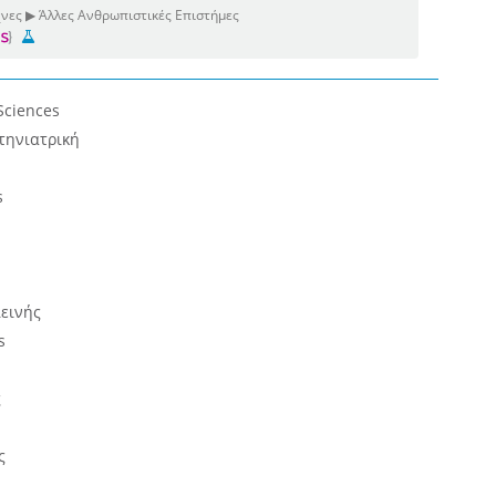
χνες ▶ Άλλες Ανθρωπιστικές Επιστήμες
Sciences
τηνιατρική
s
ιεινής
s
ς
ς