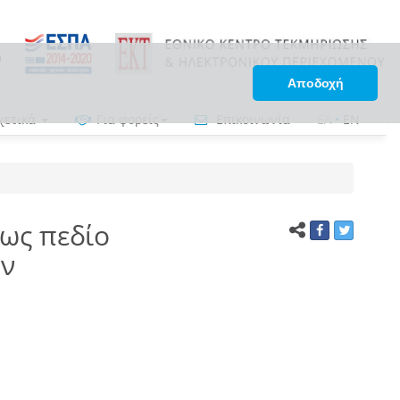
Αποδοχή
χετικά
Για φορείς
Επικοινωνία
ΕΛ
•
EN
 ως πεδίο
ών