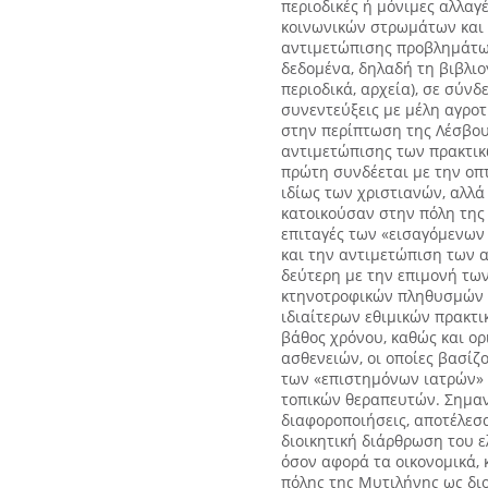
περιοδικές ή μόνιμες αλλα
κοινωνικών στρωμάτων και 
αντιμετώπισης προβλημάτων
δεδομένα, δηλαδή τη βιβλι
περιοδικά, αρχεία), σε σύν
συνεντεύξεις με μέλη αγροτ
στην περίπτωση της Λέσβου
αντιμετώπισης των πρακτικ
πρώτη συνδέεται με την οπ
ιδίως των χριστιανών, αλλά
κατοικούσαν στην πόλη της
επιταγές των «εισαγόμενων
και την αντιμετώπιση των α
δεύτερη με την επιμονή των
κτηνοτροφικών πληθυσμών τ
ιδιαίτερων εθιμικών πρακτι
βάθος χρόνου, καθώς και ο
ασθενειών, οι οποίες βασίζ
των «επιστημόνων ιατρών» μ
τοπικών θεραπευτών. Σημαν
διαφοροποιήσεις, αποτέλεσ
διοικητική διάρθρωση του ε
όσον αφορά τα οικονομικά, 
πόλης της Μυτιλήνης ως διο