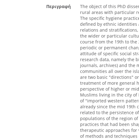
Περιγραφή
The object of this PhD disser
rural areas with particular 
The specific hygiene practic
defined by ethnic identities 
relations and stratifications
the wider or particular cult
course from the 19th to the 2
periodic or permanent changes
attitude of specific social 
research data, namely the bi
journals, archives) and the 
communities all over the isl
are two basic "directions" o
treatment of more general he
perspective of higher or midd
Muslims living in the city of
of "imported western patter
already since the mid 19th 
related to the persistence o
populations of the region of
practices that had been shap
therapeutic approaches for
of methods and techniques o