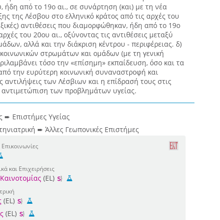
 ήδη από το 19ο αι., σε συνάρτηση (και) με τη νέα
ξης της Λέσβου στο ελληνικό κράτος από τις αρχές του
ταξικές) αντιθέσεις που διαμορφώθηκαν, ήδη από το 19ο
 αρχές του 20ου αι., οξύνοντας τις αντιθέσεις μεταξύ
δων, αλλά και την διάκριση κέντρου - περιφέρειας. δ)
 κοινωνικών στρωμάτων και ομάδων (με τη γενική
ριλαμβάνει τόσο την «επίσημη» εκπαίδευση, όσο και τα
από την ευρύτερη κοινωνική συναναστροφή και
ές αντιλήψεις των Λέσβιων και η επίδρασή τους στις
ν αντιμετώπιση των προβλημάτων υγείας.
ας ➨ Επιστήμες Υγείας
τηνιατρική ➨ Άλλες Γεωπονικές Επιστήμες
 Επικοινωνίες
κά και Επιχειρήσεις
 Καινοτομίας
(EL)
τρική
ς
(EL)
ς
(EL)