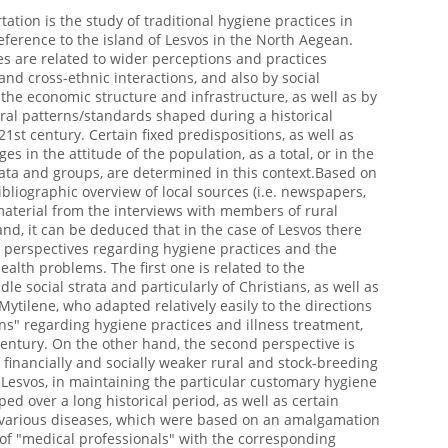
tation is the study of traditional hygiene practices in
reference to the island of Lesvos in the North Aegean.
es are related to wider perceptions and practices
and cross-ethnic interactions, and also by social
, the economic structure and infrastructure, as well as by
ural patterns/standards shaped during a historical
1st century. Certain fixed predispositions, as well as
 in the attitude of the population, as a total, or in the
strata and groups, are determined in this context.Based on
bliographic overview of local sources (i.e. newspapers,
material from the interviews with members of rural
and, it can be deduced that in the case of Lesvos there
r perspectives regarding hygiene practices and the
alth problems. The first one is related to the
le social strata and particularly of Christians, as well as
 Mytilene, who adapted relatively easily to the directions
ns" regarding hygiene practices and illness treatment,
century. On the other hand, the second perspective is
f financially and socially weaker rural and stock-breeding
 Lesvos, in maintaining the particular customary hygiene
ed over a long historical period, as well as certain
 various diseases, which were based on an amalgamation
f "medical professionals" with the corresponding