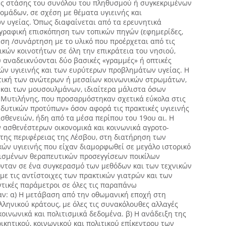
γές στάσης του συνόλου του πληθυσμού ή συγκεκριμένων
ομάδων, σε σχέση με θέματα υγιεινής και
 υγείας. Όπως διαφαίνεται από τα ερευνητικά
ογραφική επισκόπηση των τοπικών πηγών (εφημερίδες,
δεση /συνάρτηση με το υλικό που προέρχεται από τις
ικών κοινοτήτων σε όλη την επικράτεια του νησιού,
 αναδεικνύονται δύο βασικές «γραμμές» ή οπτικές
ών υγιεινής και των ευρύτερων προβλημάτων υγείας. Η
τική των ανώτερων ή μεσαίων κοινωνικών στρωμάτων,
 και των μουσουλμάνων, ιδιαίτερα μάλιστα όσων
 Μυτιλήνης, που προσαρμόστηκαν σχετικά εύκολα στις
 δυτικών προτύπων» όσον αφορά τις πρακτικές υγιεινής
σθενειών, ήδη από τα μέσα περίπου του 19ου αι. H
 ασθενέστερων οικονομικά και κοινωνικά αγροτο-
ης περιφέρειας της Λέσβου, στη διατήρηση των
κών υγιεινής που είχαν διαμορφωθεί σε μεγάλο ιστορικό
ρισμένων θεραπευτικών προσεγγίσεων ποικίλων
ονταν σε ένα συγκερασμό των μεθόδων και των τεχνικών
ε τις αντίστοιχες των πρακτικών γιατρών και των
τικές παράμετροι σε όλες τις παραπάνω
αν: α) Η μετάβαση από την οθωμανική εποχή στη
λληνικού κράτους, με όλες τις συνακόλουθες αλλαγές
κοινωνικά και πολιτισμικά δεδομένα. β) Η ανάδειξη της
ικητικού, κοινωνικού και πολιτικού επίκεντρου των