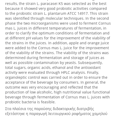
results, the strain L. paracasei K5 was selected as the best
because it showed very good probiotic activities compared
to the probiotic strain L. plantarum ATCC 14917. This strain
was identified through molecular techniques. In the second
phase the two microorganisms were used to ferment Cornus
mas L. juices in different temperatures of fermentation, in
order to clarify the optimum conditions of fermentation and
at different pH values for the improvement of the viability of
the strains in the juices. In addition, apple and orange juice
were added to the Cornus mas L. juice for the improvement
of the viability of the strains. The viability of the strains was
determined during fermentation and storage of juices as
well as possible contamination by yeasts. Subsequently,
total sugars, organic acids, ethanol and the antioxidant
activity were evaluated through HPLC analysis. Finally,
organoleptic control was carried out in order to ensure the
acceptance of the beverage by consumers. In general, the
outcome was very encouraging and reflected that the
production of low alcoholic, high nutritional value functional
beverage through fermentation of Cornus mas L. juices with
probiotic bacteria is feasible.
Στα πλαίσια της παρούσης διδακτορικής διατριβής
εξετάστηκε η παραγωγή λειτουργικού ροφήματος χαμηλού