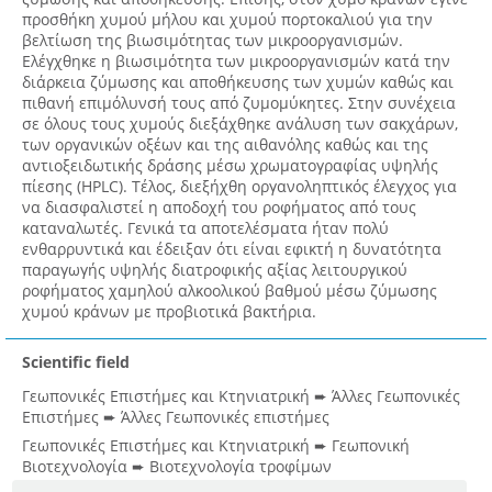
προσθήκη χυμού μήλου και χυμού πορτοκαλιού για την
βελτίωση της βιωσιμότητας των μικροοργανισμών.
Ελέγχθηκε η βιωσιμότητα των μικροοργανισμών κατά την
διάρκεια ζύμωσης και αποθήκευσης των χυμών καθώς και
πιθανή επιμόλυνσή τους από ζυμομύκητες. Στην συνέχεια
σε όλους τους χυμούς διεξάχθηκε ανάλυση των σακχάρων,
των οργανικών οξέων και της αιθανόλης καθώς και της
αντιοξειδωτικής δράσης μέσω χρωματογραφίας υψηλής
πίεσης (HPLC). Τέλος, διεξήχθη οργανοληπτικός έλεγχος για
να διασφαλιστεί η αποδοχή του ροφήματος από τους
καταναλωτές. Γενικά τα αποτελέσματα ήταν πολύ
ενθαρρυντικά και έδειξαν ότι είναι εφικτή η δυνατότητα
παραγωγής υψηλής διατροφικής αξίας λειτουργικού
ροφήματος χαμηλού αλκοολικού βαθμού μέσω ζύμωσης
χυμού κράνων με προβιοτικά βακτήρια.
Scientific field
Γεωπονικές Επιστήμες και Κτηνιατρική ➨ Άλλες Γεωπονικές
Επιστήμες ➨ Άλλες Γεωπονικές επιστήμες
Γεωπονικές Επιστήμες και Κτηνιατρική ➨ Γεωπονική
Βιοτεχνολογία ➨ Βιοτεχνολογία τροφίμων