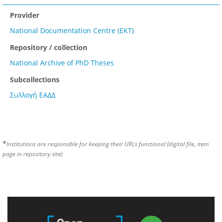
Provider
National Documentation Centre (EKT)
Repository / collection
National Archive of PhD Theses
Subcollections
Συλλογή ΕΑΔΔ
*
Institutions are responsible for keeping their URLs functional (digital file, item
page in repository site)