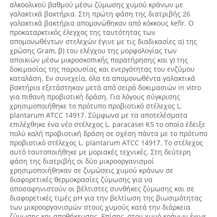
αλκοολικού βαθμού μέσω ζύμωσης χυμού κράνων με
γαλακτικά βακτήρια. Στη πρώτη φάση της διατριβής 26
γαλακτικά βακτήρια απομονώθηκαν από κόκκους kefir. Ο
προκαταρκτικός έλεγχος της ταυτότητας των
απομονωθέντων στελεχών έγινε με τις διαδικασίες α) της
χρώσης Gram, β) του ελέγχου της μορφολογίας των
αποικιών μέσω μικροσκοπικής παρατήρησης και γ) της
δοκιμασίας της παρουσίας και ενεργότητας του ενζύμου
καταλάση. Εν συνεχεία, όλα τα απομονωθέντα γαλακτικά
βακτήρια εξετάστηκαν μετά από σειρά δοκιμασιών in vitro
για πιθανή προβιοτική δράση. Για λόγους σύγκρισης
χρησιμοποιήθηκε το πρότυπο προβιοτικό στέλεχος L.
plantarum ATCC 14917. Σύμφωνα με τα αποτελέσματα
επιλέχθηκε ένα νέο στέλεχος L. paracasei K5 το οποίο έδειξε
πολύ καλή προβιοτική δράση σε σχέση πάντα με το πρότυπο
προβιοτικό στέλεχος L. plantarum ATCC 14917. Το στέλεχος
αυτό ταυτοποιήθηκε με μοριακές τεχνικές. Στη δεύτερη
φάση της διατριβής οι δύο μικροοργανισμοί
χρησιμοποιήθηκαν σε ζυμώσεις χυμού κράνων σε
διαφορετικές θερμοκρασίες ζύμωσης για να
αποσαφηνιστούν οι βέλτιστες συνθήκες ζύμωσης και σε
διαφορετικές τιμές pH για την βελτίωση της βιωσιμότητας
των μικροοργανισμών στους χυμούς κατά την διάρκεια
ζύμωσης και αποθήκευσης. Επίσης, στον χυμό κράνων έγινε