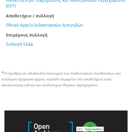
Εθνικό Κέντρο Τεκμηρίωσης και Ηλεκτρονικού Περιεχομένου
(ΕΚΤ)
Αποθετήριο / συλλογή
Εθνικό Αρχείο Διδακτορικών Διατριβών
Επιμέρους συλλογή
Συλλογή ΕΑΔΔ
*
Η εύρυθμη και αδιάλειπτη λειτουργία των διαδικτυακών διευθύνσεων των
συλλογών (ψηφιακό αρχείο, καρτέλα τεκμηρίου στο αποθετήριο) είναι
αποκλειστική ευθύνη των αντίστοιχων Φορέων περιεχομένου.