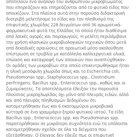
αποτελούν ένα ανάλογο του ανθρώπινου μικροβιώματος
που επηρεάζουν και επηρεάζονται από το φυτικό είδος που
αποικίζουν. Στα πλαίσια αυτά στην παρούσα διδακτορική
διατριβή μελετήσαμε το είδος και τον πληθυσμό της
επιφυτικής χλωρίδας 228 δειγμάτων από 36 αρωματικά-
φαρμακευτικά φυτά της Ελλάδας τα οποία ήταν διαθέσιμα
από λαϊκές αγορές και παραγωγούς. Η μελέτη περιλάμβανε
την χρήση κλασικών μικροβιολογικών τεχνικών όπου μετά
από δεκαδικές αραιώσεις σε αραιωτικό μέσο ακολούθησε
επίστρωση σε τρυβλία με κατάλληλα καλλιεργητικά υλικά,
επώαση και καταγραφή των αποικιών που αναπτύχθηκαν.
Οι ομάδες των μικροβίων στα οποία επικεντρωθήκαμε ήταν
η ολική μεσόφιλη χλωρίδα όπως και το Escherichia coli,
Pseudomonas spp., Staphylococcus spp., Clostridium
perfringens, Bacillus spp., Enterococcus spp., καθώς και οι
ζυμομύκητες. Τα αποτελέσματα έδειξαν την παρουσία
πλούσιας μικροχλωρίδας όχι μόνο από πλευράς ειδών, αλλά
και από πλευράς πληθυσμών δεδομένου ότι
καταμετρήθηκαν έως και 6 εκατομμύρια μικροβιακά
κύτταρά σε ένα γραμμάριο ξηρού φυτικού ιστού. Τα είδη
Bacillus spp., Enterococcus spp. και Pseudomonas spp.
παρατηρήθηκαν σε μικρότερη συχνότητα ενώ τα υπόλοιπα
καταμετρήθηκαν σχεδόν σε όλα τα δείγματα που
εξετάσθηκαν. Ο έλεγχος δεν έδειξε πως οι επιφυτική