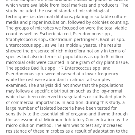
which were available from local markets and producers. The
study included the use of standard microbiological
techniques i.e. decimal dilutions, plating in suitable culture
media and proper incubation, followed by colonies counting.
The groups of microbes we focused on were the total viable
count as well as Escherichia coli, Pseudomonas spp.,
Staphylococcus spp., Clostridium perfringens, Bacillus spp.,
Enterococcus spp., as well as molds & yeasts. The results
showed the presence of rich microflora not only in terms of
species but also in terms of populations as up to 6 million
microbial cells were counted in one gram of dry plant tissue.
The species Bacillus spp., 17 Enterococcus spp. and
Pseudomonas spp. were observed at a lower frequency
while the rest were abundant in almost all samples
examined. The analysis did not show that the populations
may follows a specific distribution such as the log-normal
which has been observed in vegetables or cultivated plants
of commercial importance. In addition, during this study, a
large number of isolated bacteria have been tested for
sensitivity to the essential oil of oregano and thyme through
the assessment of Minimum Inhibitory Concentration by the
micro-dilution method. The aim was to test any increased
resistance of these microbes as a result of adaptation to the