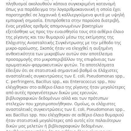
πληθυσμοί ακολουθούν κάποια συγκεκριμένη κατανομή
όπως για παράδειγμα την λογαριθμοκανονική η οποία έχει
παρατηρηθεί σε λαχανικά ή καλλιεργούμενα φυτά με υψηλή
εμπορική σημασία. Επιπρόσθετα στην παρούσα διατριβή,
ένας μεγάλος αριθμός απομονωμένων βακτηρίων
εξετάσθηκε ως προς την ευαισθησία τους στο αιθέριο έλαιο
της ρίγανης και του θυμαριού μέσω της εκτίμησης της
Ελάχιστης Ανασταλτικής Συγκέντρωσης με την μέθοδο της
μικρο-αραίωσης. Σκοπός ήταν να ελεγχθεί η αυξημένη
ανθεκτικότητα των μικροβίων αυτών σαν αποτέλεσμα
προσαρμογής στο μικροπεριβάλλον της επιφάνειας των
αρωματικών-φαρμακευτικών φυτών. Τα αποτελέσματα
έδειξαν ότι σε στατιστικά σημαντικό βαθμό οι Ελάχιστες
ανασταλτικές συγκεντρώσεις των E. coli, Pseudomonas spp.,
C. perfringens, Bacillus spp., και Enterococcus spp., που
ελέγχθηκαν στο αιθέριο έλαιο της ρίγανης ήταν μεγαλύτερες
από αυτές προγενέστερων δικών μας ερευνών,
βιβλιογραφικών δεδομένων αλλά και των πρότυπων
στελεχών που χρησιμοποιήθηκαν. Ομοίως, οι ελάχιστες
ανασταλτικές συγκεντρώσεις των E. coli, Pseudomonas spp.,
και Bacillus spp. που ελέγχθηκαν σε αιθέριο έλαιο θυμαριού
ήταν στατιστικά μεγαλύτερες από αυτές είτε παλαιότερων
δικών μας μελετών ή βιβλιογραφικών δεδομένων.