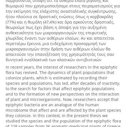
Λαμβάνοντας υπόψη ότι τα αιθέρια έλαια ρίγανης και
θυμαριού που χρησιμοποιήσαμε στους πειραματισμούς για
την εκτίμηση της ελάχιστης ανασταλτικής συγκέντρωσης,
ήταν πλούσια σε δραστικές ενώσεις όπως η καρβακρόλη
(77%) και η θυμόλη (47,4%) και άρα αρκούντος δραστικές,
θεωρούμε πως έχει βάση η άποψη για την αυξημένη
ανθεκτικότητα των μικροοργανισμών της επιφυτικής
χλωρίδας έναντι των αιθέριων ελαίων. Αν και απαιτείται
περεταίρω έρευνα, μια ενδεχόμενη προσαρμογή των
μικροοργανισμών στην δράση των αιθέριων ελαίων θα
απαιτούσε την επανεξέταση της χρησιμότητάς τους σαν
δυνητικά εναλλακτικά των κλασικών αντιβιοτικών
In recent years, the interest of researchers in the epiphytic
flora has revived. The dynamics of plant populations that
colonize plants, which is estimated by recording their
species and populations, has led, after decades of inactivity,
to the search for factors that affect epiphytic populations
and to the formation of new perspectives on the interaction
of plant and microorganisms. Now, researchers accept that
epiphytic bacteria are an analogue of the human
microbiome that affect and are affected by the plant species
they colonize. In this context, in the present thesis we
studied the species and the population of the epiphytic flora
of 228 samples from 36 aromatic-medicinal plants of Greece