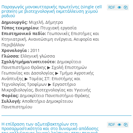
Παραγωγός μονοκυτταρικής πρωτεΐνης (single cell
RDF
protein) με βιοτεχνολογική εκμετάλλευση χυμού
ροδιoύ
Δημιουργός:
Μιχελή, Δήμητρα
Τύπος τεκμηρίου:
Πτυχιακή εργασία
Επιστημονικό πεδίο:
Γεωπονικές Επιστήμες και
Κτηνιατρική, Ανανεώσιμη ενέργεια, Αειφορία και
Περιβάλλον
Χρονολογία :
2011
Γλώσσα:
Ελληνική γλώσσα
Σχολή/τμήμα/ινστιτούτο:
Δημοκρίτειο
Πανεπιστήμιο Θράκης ▶ Σχολή Επιστημών
Γεωπονίας και Δασολογίας ▶ Τμήμα Αγροτικής
Ανάπτυξης ▶ Τομέας ΣΤ: Επιστήμης και
Τεχνολογίας Τροφίμων ▶ Εργαστήριο
Μικροβιολογίας, Βιοτεχνολογίας και Υγιεινής
Φορέας:
Δημοκρίτειο Πανεπιστήμιο Θράκης
Συλλογή:
Αποθετήριο Δημοκρίτειου
Πανεπιστημίου
Η επίδραση των αζωτοβακτηρίων στη
RDF
προσαρμοστικότητα και στο δυναμικό απόδοσης
της καλλιέργειας λευκού λούπινου στην περιοχή