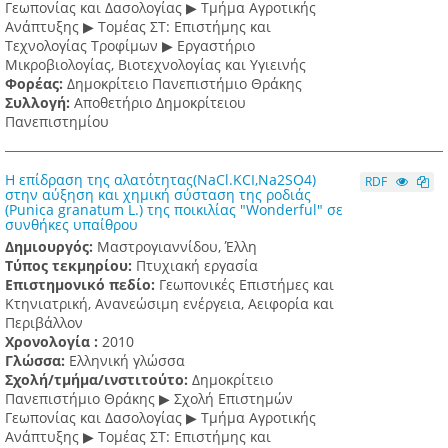
Γεωπονίας και Δασολογίας ▶ Τμήμα Αγροτικής
Ανάπτυξης ▶ Τομέας ΣΤ: Επιστήμης και
Τεχνολογίας Τροφίμων ▶ Εργαστήριο
Μικροβιολογίας, Βιοτεχνολογίας και Υγιεινής
Φορέας:
Δημοκρίτειο Πανεπιστήμιο Θράκης
Συλλογή:
Αποθετήριο Δημοκρίτειου
Πανεπιστημίου
Η επίδραση της αλατότητας(NaCl.KCI,Na2SO4)
RDF
στην αύξηση και χημική σύσταση της ροδιάς
(Punica granatum L.) της ποικιλίας "Wonderful" σε
συνθήκες υπαίθρου
Δημιουργός:
Μαστρογιαννίδου, Έλλη
Τύπος τεκμηρίου:
Πτυχιακή εργασία
Επιστημονικό πεδίο:
Γεωπονικές Επιστήμες και
Κτηνιατρική, Ανανεώσιμη ενέργεια, Αειφορία και
Περιβάλλον
Χρονολογία :
2010
Γλώσσα:
Ελληνική γλώσσα
Σχολή/τμήμα/ινστιτούτο:
Δημοκρίτειο
Πανεπιστήμιο Θράκης ▶ Σχολή Επιστημών
Γεωπονίας και Δασολογίας ▶ Τμήμα Αγροτικής
Ανάπτυξης ▶ Τομέας ΣΤ: Επιστήμης και