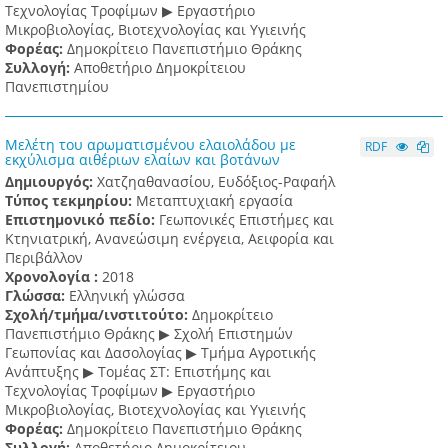
Τεχνολογίας Τροφίμων ▶ Εργαστήριο
Μικροβιολογίας, Βιοτεχνολογίας και Υγιεινής
Φορέας:
Δημοκρίτειο Πανεπιστήμιο Θράκης
Συλλογή:
Αποθετήριο Δημοκρίτειου
Πανεπιστημίου
Μελέτη του αρωματισμένου ελαιολάδου με
RDF
εκχύλισμα αιθέριων ελαίων και βοτάνων
Δημιουργός:
Χατζηαθανασίου, Ευδόξιος-Ραφαήλ
Τύπος τεκμηρίου:
Μεταπτυχιακή εργασία
Επιστημονικό πεδίο:
Γεωπονικές Επιστήμες και
Κτηνιατρική, Ανανεώσιμη ενέργεια, Αειφορία και
Περιβάλλον
Χρονολογία :
2018
Γλώσσα:
Ελληνική γλώσσα
Σχολή/τμήμα/ινστιτούτο:
Δημοκρίτειο
Πανεπιστήμιο Θράκης ▶ Σχολή Επιστημών
Γεωπονίας και Δασολογίας ▶ Τμήμα Αγροτικής
Ανάπτυξης ▶ Τομέας ΣΤ: Επιστήμης και
Τεχνολογίας Τροφίμων ▶ Εργαστήριο
Μικροβιολογίας, Βιοτεχνολογίας και Υγιεινής
Φορέας:
Δημοκρίτειο Πανεπιστήμιο Θράκης
Συλλογή:
Αποθετήριο Δημοκρίτειου