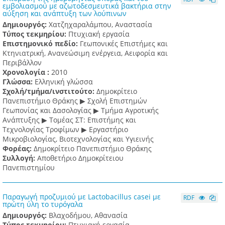
εμβολιασμού με αζωτοδεσμευτικά βακτήρια στην
αύξηση και ανάπτυξη των λούπινων
Δημιουργός:
Χατζηχαραλάμπου, Αναστασία
Τύπος τεκμηρίου:
Πτυχιακή εργασία
Επιστημονικό πεδίο:
Γεωπονικές Επιστήμες και
Κτηνιατρική, Ανανεώσιμη ενέργεια, Αειφορία και
Περιβάλλον
Χρονολογία :
2010
Γλώσσα:
Ελληνική γλώσσα
Σχολή/τμήμα/ινστιτούτο:
Δημοκρίτειο
Πανεπιστήμιο Θράκης ▶ Σχολή Επιστημών
Γεωπονίας και Δασολογίας ▶ Τμήμα Αγροτικής
Ανάπτυξης ▶ Τομέας ΣΤ: Επιστήμης και
Τεχνολογίας Τροφίμων ▶ Εργαστήριο
Μικροβιολογίας, Βιοτεχνολογίας και Υγιεινής
Φορέας:
Δημοκρίτειο Πανεπιστήμιο Θράκης
Συλλογή:
Αποθετήριο Δημοκρίτειου
Πανεπιστημίου
Παραγωγή προζυμιού με Lactobacillus casei με
RDF
πρώτη ύλη το τυρόγαλα
Δημιουργός:
Βλαχοδήμου, Αθανασία
Τύπος τεκμηρίου:
Πτυχιακή εργασία