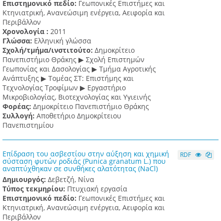
Επιστημονικό πεδίο:
Γεωπονικές Επιστήμες και
Κτηνιατρική, Ανανεώσιμη ενέργεια, Αειφορία και
Περιβάλλον
Χρονολογία :
2011
Γλώσσα:
Ελληνική γλώσσα
Σχολή/τμήμα/ινστιτούτο:
Δημοκρίτειο
Πανεπιστήμιο Θράκης ▶ Σχολή Επιστημών
Γεωπονίας και Δασολογίας ▶ Τμήμα Αγροτικής
Ανάπτυξης ▶ Τομέας ΣΤ: Επιστήμης και
Τεχνολογίας Τροφίμων ▶ Εργαστήριο
Μικροβιολογίας, Βιοτεχνολογίας και Υγιεινής
Φορέας:
Δημοκρίτειο Πανεπιστήμιο Θράκης
Συλλογή:
Αποθετήριο Δημοκρίτειου
Πανεπιστημίου
Επίδραση του ασβεστίου στην αύξηση και χημική
RDF
σύσταση φυτών ροδιάς (Punica granatum L.) που
αναπτύχθηκαν σε συνθήκες αλατότητας (ΝaCl)
Δημιουργός:
Δεβετζή, Νίνα
Τύπος τεκμηρίου:
Πτυχιακή εργασία
Επιστημονικό πεδίο:
Γεωπονικές Επιστήμες και
Κτηνιατρική, Ανανεώσιμη ενέργεια, Αειφορία και
Περιβάλλον