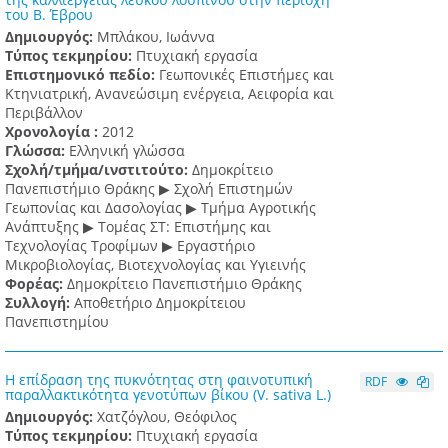
του Β. Έβρου
Δημιουργός:
Μπλάκου, Ιωάννα
Τύπος τεκμηρίου:
Πτυχιακή εργασία
Επιστημονικό πεδίο:
Γεωπονικές Επιστήμες και
Κτηνιατρική, Ανανεώσιμη ενέργεια, Αειφορία και
Περιβάλλον
Χρονολογία :
2012
Γλώσσα:
Ελληνική γλώσσα
Σχολή/τμήμα/ινστιτούτο:
Δημοκρίτειο
Πανεπιστήμιο Θράκης ▶ Σχολή Επιστημών
Γεωπονίας και Δασολογίας ▶ Τμήμα Αγροτικής
Ανάπτυξης ▶ Τομέας ΣΤ: Επιστήμης και
Τεχνολογίας Τροφίμων ▶ Εργαστήριο
Μικροβιολογίας, Βιοτεχνολογίας και Υγιεινής
Φορέας:
Δημοκρίτειο Πανεπιστήμιο Θράκης
Συλλογή:
Αποθετήριο Δημοκρίτειου
Πανεπιστημίου
Η επίδραση της πυκνότητας στη φαινοτυπική
RDF
παραλλακτικότητα γενοτύπων βίκου (V. sativa L.)
Δημιουργός:
Χατζόγλου, Θεόφιλος
Τύπος τεκμηρίου:
Πτυχιακή εργασία