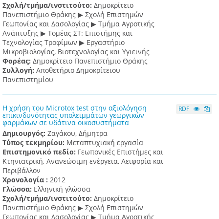
Σχολή/τμήμα/ινστιτούτο:
Δημοκρίτειο
Πανεπιστήμιο Θράκης ▶ Σχολή Επιστημών
Γεωπονίας και Δασολογίας ▶ Τμήμα Αγροτικής
Ανάπτυξης ▶ Τομέας ΣΤ: Επιστήμης και
Τεχνολογίας Τροφίμων ▶ Εργαστήριο
Μικροβιολογίας, Βιοτεχνολογίας και Υγιεινής
Φορέας:
Δημοκρίτειο Πανεπιστήμιο Θράκης
Συλλογή:
Αποθετήριο Δημοκρίτειου
Πανεπιστημίου
Η χρήση του Microtox test στην αξιολόγηση
RDF
επικινδυνότητας υπολειμμάτων γεωργικών
φαρμάκων σε υδάτινα οικοσυστήματα
Δημιουργός:
Ζαγάκου, Δήμητρα
Τύπος τεκμηρίου:
Μεταπτυχιακή εργασία
Επιστημονικό πεδίο:
Γεωπονικές Επιστήμες και
Κτηνιατρική, Ανανεώσιμη ενέργεια, Αειφορία και
Περιβάλλον
Χρονολογία :
2012
Γλώσσα:
Ελληνική γλώσσα
Σχολή/τμήμα/ινστιτούτο:
Δημοκρίτειο
Πανεπιστήμιο Θράκης ▶ Σχολή Επιστημών
Γεωπονίας και Δασολογίας ▶ Τμήμα Αγροτικής