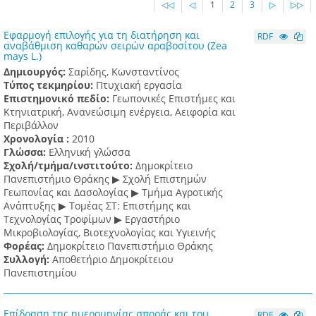
◁◁
◁
1
2
3
▷
▷▷
Εφαρμογή επιλογής για τη διατήρηση και
RDF
αναβάθμιση καθαρών σειρών αραβοσίτου (Zea
mays L.)
Δημιουργός:
Σαρίδης, Κωνσταντίνος
Τύπος τεκμηρίου:
Πτυχιακή εργασία
Επιστημονικό πεδίο:
Γεωπονικές Επιστήμες και
Κτηνιατρική, Ανανεώσιμη ενέργεια, Αειφορία και
Περιβάλλον
Χρονολογία :
2010
Γλώσσα:
Ελληνική γλώσσα
Σχολή/τμήμα/ινστιτούτο:
Δημοκρίτειο
Πανεπιστήμιο Θράκης ▶ Σχολή Επιστημών
Γεωπονίας και Δασολογίας ▶ Τμήμα Αγροτικής
Ανάπτυξης ▶ Τομέας ΣΤ: Επιστήμης και
Τεχνολογίας Τροφίμων ▶ Εργαστήριο
Μικροβιολογίας, Βιοτεχνολογίας και Υγιεινής
Φορέας:
Δημοκρίτειο Πανεπιστήμιο Θράκης
Συλλογή:
Αποθετήριο Δημοκρίτειου
Πανεπιστημίου
Επίδραση της ημερομηνίας σποράς και του
RDF