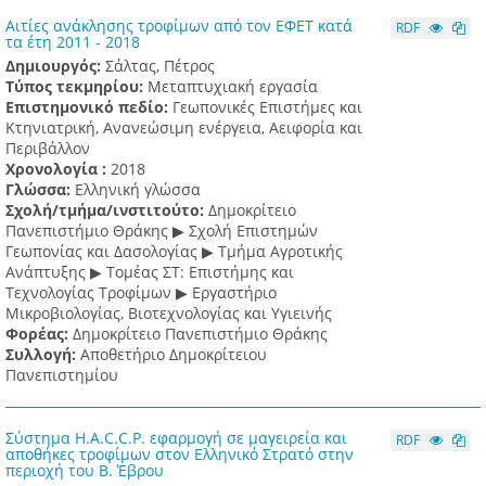
Αιτίες ανάκλησης τροφίμων από τον ΕΦΕΤ κατά
RDF
τα έτη 2011 - 2018
Δημιουργός:
Σάλτας, Πέτρος
Τύπος τεκμηρίου:
Μεταπτυχιακή εργασία
Επιστημονικό πεδίο:
Γεωπονικές Επιστήμες και
Κτηνιατρική, Ανανεώσιμη ενέργεια, Αειφορία και
Περιβάλλον
Χρονολογία :
2018
Γλώσσα:
Ελληνική γλώσσα
Σχολή/τμήμα/ινστιτούτο:
Δημοκρίτειο
Πανεπιστήμιο Θράκης ▶ Σχολή Επιστημών
Γεωπονίας και Δασολογίας ▶ Τμήμα Αγροτικής
Ανάπτυξης ▶ Τομέας ΣΤ: Επιστήμης και
Τεχνολογίας Τροφίμων ▶ Εργαστήριο
Μικροβιολογίας, Βιοτεχνολογίας και Υγιεινής
Φορέας:
Δημοκρίτειο Πανεπιστήμιο Θράκης
Συλλογή:
Αποθετήριο Δημοκρίτειου
Πανεπιστημίου
Σύστημα H.A.C.C.P. εφαρμογή σε μαγειρεία και
RDF
αποθήκες τροφίμων στον Ελληνικό Στρατό στην
περιοχή του Β. Έβρου