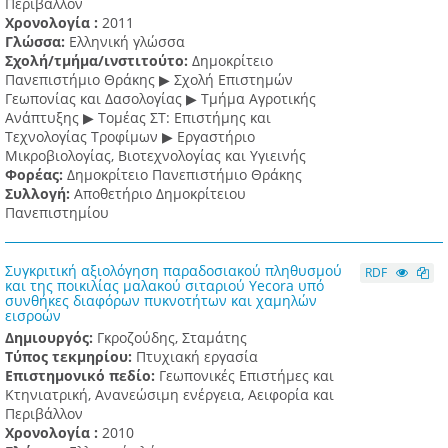
Περιβάλλον
Χρονολογία :
2011
Γλώσσα:
Ελληνική γλώσσα
Σχολή/τμήμα/ινστιτούτο:
Δημοκρίτειο
Πανεπιστήμιο Θράκης ▶ Σχολή Επιστημών
Γεωπονίας και Δασολογίας ▶ Τμήμα Αγροτικής
Ανάπτυξης ▶ Τομέας ΣΤ: Επιστήμης και
Τεχνολογίας Τροφίμων ▶ Εργαστήριο
Μικροβιολογίας, Βιοτεχνολογίας και Υγιεινής
Φορέας:
Δημοκρίτειο Πανεπιστήμιο Θράκης
Συλλογή:
Αποθετήριο Δημοκρίτειου
Πανεπιστημίου
Συγκριτική αξιολόγηση παραδοσιακού πληθυσμού
RDF
και της ποικιλίας μαλακού σιταριού Yecora υπό
συνθήκες διαφόρων πυκνοτήτων και χαμηλών
εισροών
Δημιουργός:
Γκροζούδης, Σταμάτης
Τύπος τεκμηρίου:
Πτυχιακή εργασία
Επιστημονικό πεδίο:
Γεωπονικές Επιστήμες και
Κτηνιατρική, Ανανεώσιμη ενέργεια, Αειφορία και
Περιβάλλον
Χρονολογία :
2010