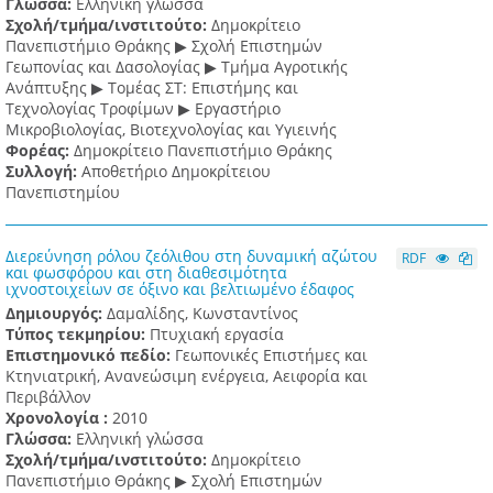
Γλώσσα:
Ελληνική γλώσσα
Σχολή/τμήμα/ινστιτούτο:
Δημοκρίτειο
Πανεπιστήμιο Θράκης ▶ Σχολή Επιστημών
Γεωπονίας και Δασολογίας ▶ Τμήμα Αγροτικής
Ανάπτυξης ▶ Τομέας ΣΤ: Επιστήμης και
Τεχνολογίας Τροφίμων ▶ Εργαστήριο
Μικροβιολογίας, Βιοτεχνολογίας και Υγιεινής
Φορέας:
Δημοκρίτειο Πανεπιστήμιο Θράκης
Συλλογή:
Αποθετήριο Δημοκρίτειου
Πανεπιστημίου
Διερεύνηση ρόλου ζεόλιθου στη δυναμική αζώτου
RDF
και φωσφόρου και στη διαθεσιμότητα
ιχνοστοιχείων σε όξινο και βελτιωμένο έδαφος
Δημιουργός:
Δαμαλίδης, Κωνσταντίνος
Τύπος τεκμηρίου:
Πτυχιακή εργασία
Επιστημονικό πεδίο:
Γεωπονικές Επιστήμες και
Κτηνιατρική, Ανανεώσιμη ενέργεια, Αειφορία και
Περιβάλλον
Χρονολογία :
2010
Γλώσσα:
Ελληνική γλώσσα
Σχολή/τμήμα/ινστιτούτο:
Δημοκρίτειο
Πανεπιστήμιο Θράκης ▶ Σχολή Επιστημών