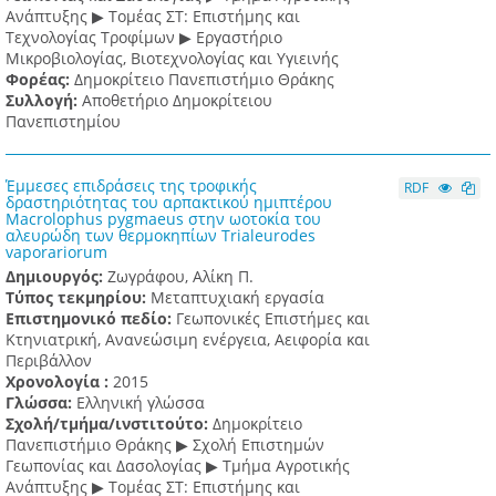
Ανάπτυξης ▶ Τομέας ΣΤ: Επιστήμης και
Τεχνολογίας Τροφίμων ▶ Εργαστήριο
Μικροβιολογίας, Βιοτεχνολογίας και Υγιεινής
Φορέας:
Δημοκρίτειο Πανεπιστήμιο Θράκης
Συλλογή:
Αποθετήριο Δημοκρίτειου
Πανεπιστημίου
Έμμεσες επιδράσεις της τροφικής
RDF
δραστηριότητας του αρπακτικού ημιπτέρου
Macrolophus pygmaeus στην ωοτοκία του
αλευρώδη των θερμοκηπίων Trialeurodes
vaporariorum
Δημιουργός:
Ζωγράφου, Αλίκη Π.
Τύπος τεκμηρίου:
Μεταπτυχιακή εργασία
Επιστημονικό πεδίο:
Γεωπονικές Επιστήμες και
Κτηνιατρική, Ανανεώσιμη ενέργεια, Αειφορία και
Περιβάλλον
Χρονολογία :
2015
Γλώσσα:
Ελληνική γλώσσα
Σχολή/τμήμα/ινστιτούτο:
Δημοκρίτειο
Πανεπιστήμιο Θράκης ▶ Σχολή Επιστημών
Γεωπονίας και Δασολογίας ▶ Τμήμα Αγροτικής
Ανάπτυξης ▶ Τομέας ΣΤ: Επιστήμης και